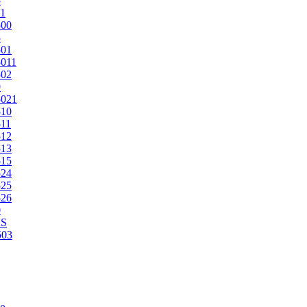
5
1
500
3
501
011
502
9
5021
510
11
512
513
515
524
525
526
0
2S
503