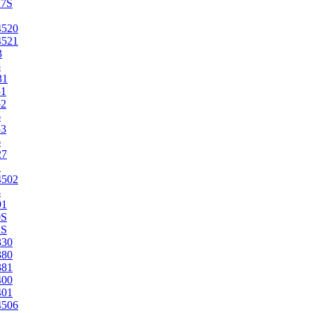
27S
4520
4521
3
5
31
51
52
6
53
6
27
1
4502
4
91
0S
2S
330
380
381
400
401
4506