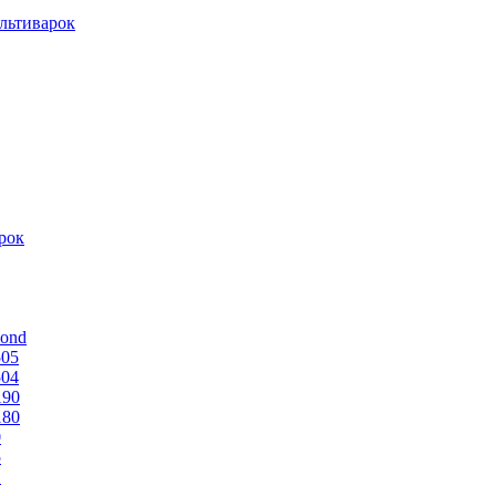
льтиварок
рок
mond
505
504
190
180
0
5
1