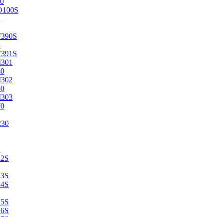
0
D100S
2
F390S
3
F391S
M301
40
M302
50
M303
70
230
2
22S
23S
24S
25S
26S