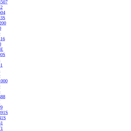
4507
02
504
03S
200
0
0
516
0
0E
00S
5
91
8
0
1000
0
6
388
7
99
391S
41S
31
71