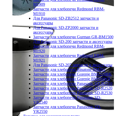
M1909
Запчасти для хлебопечи Redmond RBM-
M1910
Для Panasonic SD-ZB2512 запчасти и
аксессуары
Для Panasonic SD-ZP2000 запчасти и
аксессуары
Запчасти для хлебопечи Gurman GR-BM1500
Для Panasonic SD-200 запчасти и аксессуары
Запчасти для хлебопечи Redmond RBM-
M1920
Запчасти для хлебопечи Redmond RBM-
M1921
Для Panasonic SD-207 запчасти и аксессуары
Запчасти для хлебопечи Binatone BM202
Запчасти для хлебопечи Gorenje BM1210BK
Запчасти для хлебопечи Gorenje BM910WII
Запчасти для хлебопечи Panasonic SD-B2510
Запчасти для хлебопечи Panasonic SD-R2520
Запчасти для хлебопечи Panasonic SD-R2530
Запчасти для хлебопечи Panasonic SD-
YR2540
Запчасти для хлебопечи Panasonic SD-
YR2550