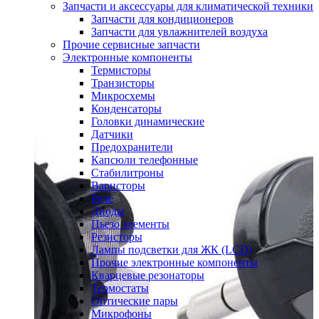
Запчасти и аксессуары для климатической техники
Запчасти для кондиционеров
Запчасти для увлажнителей воздуха
Прочие сервисные запчасти
Электронные компоненты
Термисторы
Транзисторы
Микросхемы
Конденсаторы
Головки динамические
Датчики
Предохранители
Капсюли телефонные
Стабилитроны
Варисторы
Реле
Диоды
Пьезо элементы
Резисторы
Лампы подсветки для ЖК (LCD)
Прочие электронные компоненты
Кварцевые резонаторы
Термостаты
Оптические пары
Микрофоны