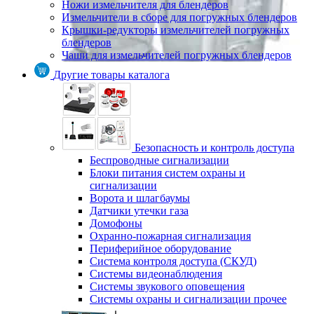
Ножи измельчителя для блендеров
Измельчители в сборе для погружных блендеров
Крышки-редукторы измельчителей погружных
блендеров
Чаши для измельчителей погружных блендеров
Другие товары каталога
Безопасность и контроль доступа
Беспроводные сигнализации
Блоки питания систем охраны и
сигнализации
Ворота и шлагбаумы
Датчики утечки газа
Домофоны
Охранно-пожарная сигнализация
Периферийное оборудование
Система контроля доступа (СКУД)
Системы видеонаблюдения
Системы звукового оповещения
Системы охраны и сигнализации прочее