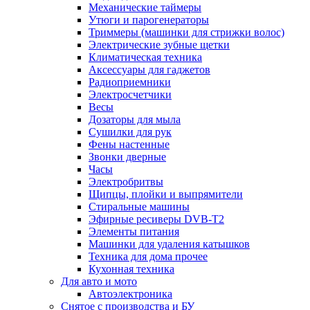
Механические таймеры
Утюги и парогенераторы
Триммеры (машинки для стрижки волос)
Электрические зубные щетки
Климатическая техника
Аксессуары для гаджетов
Радиоприемники
Электросчетчики
Весы
Дозаторы для мыла
Сушилки для рук
Фены настенные
Звонки дверные
Часы
Электробритвы
Щипцы, плойки и выпрямители
Стиральные машины
Эфирные ресиверы DVB-T2
Элементы питания
Машинки для удаления катышков
Техника для дома прочее
Кухонная техника
Для авто и мото
Автоэлектроника
Снятое с производства и БУ