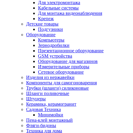
Для электромонтажа
Кабельные системы
Для монтажа видеонаблюдения
Крепеж
Детские товары
Подгузники
Оборудование
Компьютеры
Зернодробилки
Презентационное оборудование
GSM устройства
Оборудование для магазинов
Измерительные приборы
Сетевое оборудование
Изделия из нержавейки
Компоненты для самогоноварения
Трубки (шланги) силиконовые
Шланги поливочные
Штуцеры
Керамика, керамогранит
Садовая Техника
Минимойки
Пена-клей монтажный
Фляги-бидоны
Техника для дома