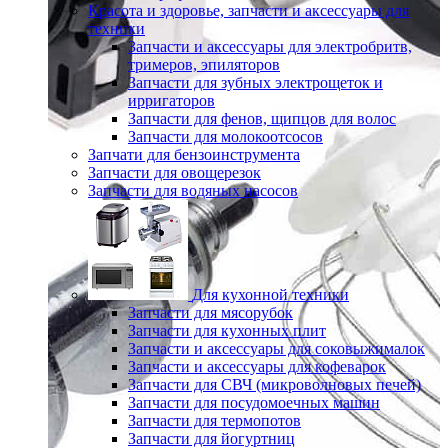
Красота и здоровье, запчасти и аксессуары для
техники
Запчасти и аксессуары для электробритв,
тримеров, эпиляторов
Запчасти для зубных электрощеток и
ирригаторов
Запчасти для фенов, щипцов для волос
Запчасти для молокоотсосов
Запчати для бензоинструмента
Запчасти для овощерезок
Запчасти для водяных насосов
Для кухонной техники
Запчасти для мясорубок
Запчасти для кухонных плит
Запчасти и аксессуары для соковыжималок
Запчасти и аксессуары для кофеварок
Запчасти для СВЧ (микроволновых печей)
Запчасти для посудомоечных машин
Запчасти для термопотов
Запчасти для йогуртниц