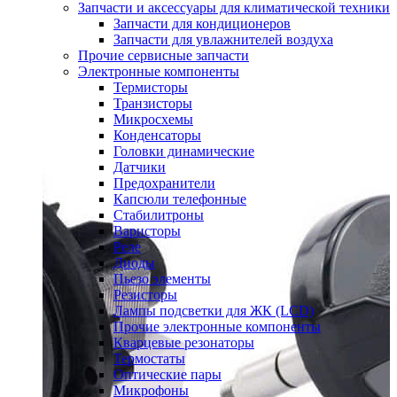
Запчасти и аксессуары для климатической техники
Запчасти для кондиционеров
Запчасти для увлажнителей воздуха
Прочие сервисные запчасти
Электронные компоненты
Термисторы
Транзисторы
Микросхемы
Конденсаторы
Головки динамические
Датчики
Предохранители
Капсюли телефонные
Стабилитроны
Варисторы
Реле
Диоды
Пьезо элементы
Резисторы
Лампы подсветки для ЖК (LCD)
Прочие электронные компоненты
Кварцевые резонаторы
Термостаты
Оптические пары
Микрофоны