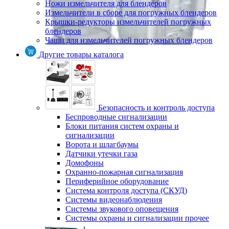
Ножи измельчителя для блендеров
Измельчители в сборе для погружных блендеров
Крышки-редукторы измельчителей погружных
блендеров
Чаши для измельчителей погружных блендеров
Другие товары каталога
Безопасность и контроль доступа
Беспроводные сигнализации
Блоки питания систем охраны и
сигнализации
Ворота и шлагбаумы
Датчики утечки газа
Домофоны
Охранно-пожарная сигнализация
Периферийное оборудование
Система контроля доступа (СКУД)
Системы видеонаблюдения
Системы звукового оповещения
Системы охраны и сигнализации прочее