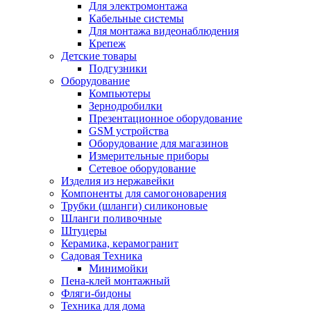
Для электромонтажа
Кабельные системы
Для монтажа видеонаблюдения
Крепеж
Детские товары
Подгузники
Оборудование
Компьютеры
Зернодробилки
Презентационное оборудование
GSM устройства
Оборудование для магазинов
Измерительные приборы
Сетевое оборудование
Изделия из нержавейки
Компоненты для самогоноварения
Трубки (шланги) силиконовые
Шланги поливочные
Штуцеры
Керамика, керамогранит
Садовая Техника
Минимойки
Пена-клей монтажный
Фляги-бидоны
Техника для дома