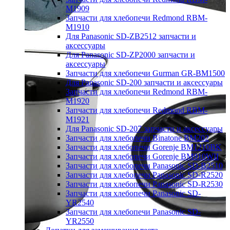
M1909
Запчасти для хлебопечи Redmond RBM-
M1910
Для Panasonic SD-ZB2512 запчасти и
аксессуары
Для Panasonic SD-ZP2000 запчасти и
аксессуары
Запчасти для хлебопечи Gurman GR-BM1500
Для Panasonic SD-200 запчасти и аксессуары
Запчасти для хлебопечи Redmond RBM-
M1920
Запчасти для хлебопечи Redmond RBM-
M1921
Для Panasonic SD-207 запчасти и аксессуары
Запчасти для хлебопечи Binatone BM202
Запчасти для хлебопечи Gorenje BM1210BK
Запчасти для хлебопечи Gorenje BM910WII
Запчасти для хлебопечи Panasonic SD-B2510
Запчасти для хлебопечи Panasonic SD-R2520
Запчасти для хлебопечи Panasonic SD-R2530
Запчасти для хлебопечи Panasonic SD-
YR2540
Запчасти для хлебопечи Panasonic SD-
YR2550