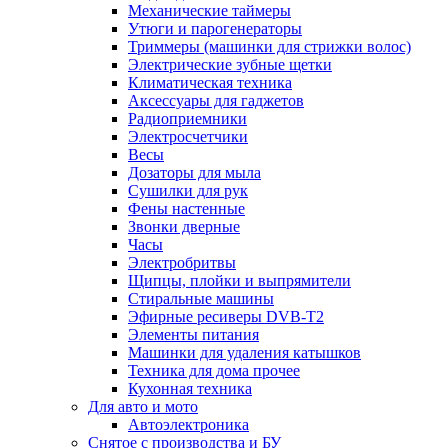
Механические таймеры
Утюги и парогенераторы
Триммеры (машинки для стрижки волос)
Электрические зубные щетки
Климатическая техника
Аксессуары для гаджетов
Радиоприемники
Электросчетчики
Весы
Дозаторы для мыла
Сушилки для рук
Фены настенные
Звонки дверные
Часы
Электробритвы
Щипцы, плойки и выпрямители
Стиральные машины
Эфирные ресиверы DVB-T2
Элементы питания
Машинки для удаления катышков
Техника для дома прочее
Кухонная техника
Для авто и мото
Автоэлектроника
Снятое с производства и БУ