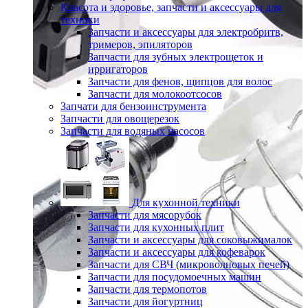
Красота и здоровье, запчасти и аксессуары для
техники
Запчасти и аксессуары для электробритв,
тримеров, эпиляторов
Запчасти для зубных электрощеток и
ирригаторов
Запчасти для фенов, щипцов для волос
Запчасти для молокоотсосов
Запчати для бензоинструмента
Запчасти для овощерезок
Запчасти для водяных насосов
Для кухонной техники
Запчасти для мясорубок
Запчасти для кухонных плит
Запчасти и аксессуары для соковыжималок
Запчасти и аксессуары для кофеварок
Запчасти для СВЧ (микроволновых печей)
Запчасти для посудомоечных машин
Запчасти для термопотов
Запчасти для йогуртниц