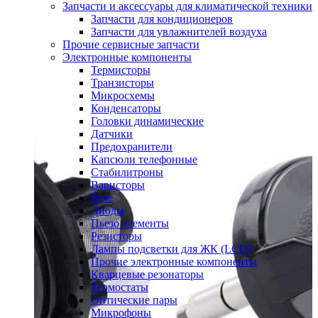
Запчасти и аксессуары для климатической техники
Запчасти для кондиционеров
Запчасти для увлажнителей воздуха
Прочие сервисные запчасти
Электронные компоненты
Термисторы
Транзисторы
Микросхемы
Конденсаторы
Головки динамические
Датчики
Предохранители
Капсюли телефонные
Стабилитроны
Варисторы
Реле
Диоды
Пьезо элементы
Резисторы
Лампы подсветки для ЖК (LCD)
Прочие электронные компоненты
Кварцевые резонаторы
Термостаты
Оптические пары
Микрофоны