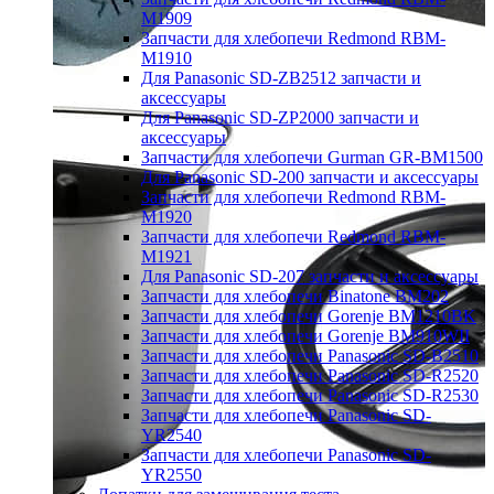
M1909
Запчасти для хлебопечи Redmond RBM-
M1910
Для Panasonic SD-ZB2512 запчасти и
аксессуары
Для Panasonic SD-ZP2000 запчасти и
аксессуары
Запчасти для хлебопечи Gurman GR-BM1500
Для Panasonic SD-200 запчасти и аксессуары
Запчасти для хлебопечи Redmond RBM-
M1920
Запчасти для хлебопечи Redmond RBM-
M1921
Для Panasonic SD-207 запчасти и аксессуары
Запчасти для хлебопечи Binatone BM202
Запчасти для хлебопечи Gorenje BM1210BK
Запчасти для хлебопечи Gorenje BM910WII
Запчасти для хлебопечи Panasonic SD-B2510
Запчасти для хлебопечи Panasonic SD-R2520
Запчасти для хлебопечи Panasonic SD-R2530
Запчасти для хлебопечи Panasonic SD-
YR2540
Запчасти для хлебопечи Panasonic SD-
YR2550