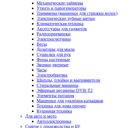
Механические таймеры
Утюги и парогенераторы
Триммеры (машинки для стрижки волос)
Электрические зубные щетки
Климатическая техника
Аксессуары для гаджетов
Радиоприемники
Электросчетчики
Весы
Дозаторы для мыла
Сушилки для рук
Фены настенные
Звонки дверные
Часы
Электробритвы
Щипцы, плойки и выпрямители
Стиральные машины
Эфирные ресиверы DVB-T2
Элементы питания
Машинки для удаления катышков
Техника для дома прочее
Кухонная техника
Для авто и мото
Автоэлектроника
Снятое с производства и БУ