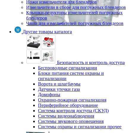
Ножи измельчителя для блендеров
Измельчители в сборе для погружных блендеров
Крышки-редукторы измельчителей погружных
блендеров
Чаши для измельчителей погружных блендеров
Другие товары каталога
Безопасность и контроль доступа
Беспроводные сигнализации
Блоки питания систем охраны и
сигнализации
Ворота и шлагбаумы
Датчики утечки газа
Домофоны
Охранно-пожарная сигнализация
Периферийное оборудование
Система контроля доступа (СКУД)
Системы видеонаблюдения
Системы звукового оповещения
Системы охраны и сигнализации прочее