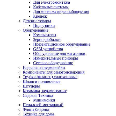
Для электромонтажа
Кабельные системы
Для монтажа видеонаблюдения
Крепеж
Детские товары
Подгузники
Оборудование
Компьютеры
Зернодробилки
Презентационное оборудование
GSM устройства
Оборудование для магазинов
Измерительные приборы
Сетевое оборудование
Изделия из нержавейки
Компоненты для самогоноварения
Трубки (шланги) силиконовые
Шланги поливочные
Штуцеры
Керамика, керамогранит
Садовая Техника
Минимойки
Пена-клей монтажный
Фляги-бидоны
Техника для дома