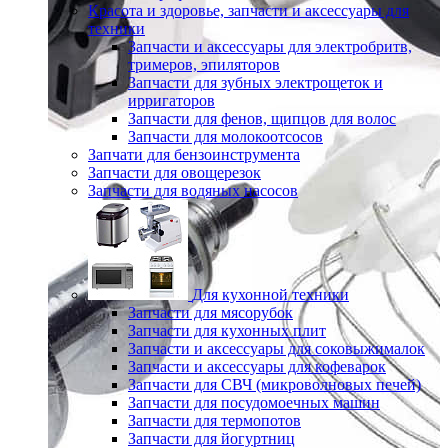
Красота и здоровье, запчасти и аксессуары для
техники
Запчасти и аксессуары для электробритв,
тримеров, эпиляторов
Запчасти для зубных электрощеток и
ирригаторов
Запчасти для фенов, щипцов для волос
Запчасти для молокоотсосов
Запчати для бензоинструмента
Запчасти для овощерезок
Запчасти для водяных насосов
Для кухонной техники
Запчасти для мясорубок
Запчасти для кухонных плит
Запчасти и аксессуары для соковыжималок
Запчасти и аксессуары для кофеварок
Запчасти для СВЧ (микроволновых печей)
Запчасти для посудомоечных машин
Запчасти для термопотов
Запчасти для йогуртниц