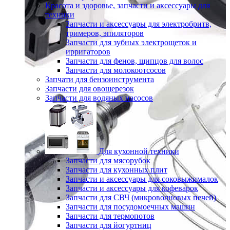
Красота и здоровье, запчасти и аксессуары для
техники
Запчасти и аксессуары для электробритв,
тримеров, эпиляторов
Запчасти для зубных электрощеток и
ирригаторов
Запчасти для фенов, щипцов для волос
Запчасти для молокоотсосов
Запчати для бензоинструмента
Запчасти для овощерезок
Запчасти для водяных насосов
Для кухонной техники
Запчасти для мясорубок
Запчасти для кухонных плит
Запчасти и аксессуары для соковыжималок
Запчасти и аксессуары для кофеварок
Запчасти для СВЧ (микроволновых печей)
Запчасти для посудомоечных машин
Запчасти для термопотов
Запчасти для йогуртниц