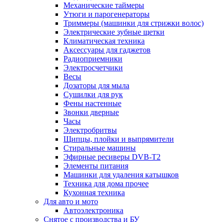
Механические таймеры
Утюги и парогенераторы
Триммеры (машинки для стрижки волос)
Электрические зубные щетки
Климатическая техника
Аксессуары для гаджетов
Радиоприемники
Электросчетчики
Весы
Дозаторы для мыла
Сушилки для рук
Фены настенные
Звонки дверные
Часы
Электробритвы
Щипцы, плойки и выпрямители
Стиральные машины
Эфирные ресиверы DVB-T2
Элементы питания
Машинки для удаления катышков
Техника для дома прочее
Кухонная техника
Для авто и мото
Автоэлектроника
Снятое с производства и БУ