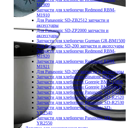
M1909
Запчасти для хлебопечи Redmond RBM-
M1910
Для Panasonic SD-ZB2512 запчасти и
аксессуары
Для Panasonic SD-ZP2000 запчасти и
аксессуары
Запчасти для хлебопечи Gurman GR-BM1500
Для Panasonic SD-200 запчасти и аксессуары
Запчасти для хлебопечи Redmond RBM-
M1920
Запчасти для хлебопечи Redmond RBM-
M1921
Для Panasonic SD-207 запчасти и аксессуары
Запчасти для хлебопечи Binatone BM202
Запчасти для хлебопечи Gorenje BM1210BK
Запчасти для хлебопечи Gorenje BM910WII
Запчасти для хлебопечи Panasonic SD-B2510
Запчасти для хлебопечи Panasonic SD-R2520
Запчасти для хлебопечи Panasonic SD-R2530
Запчасти для хлебопечи Panasonic SD-
YR2540
Запчасти для хлебопечи Panasonic SD-
YR2550