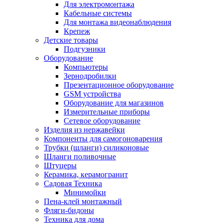
Для электромонтажа
Кабельные системы
Для монтажа видеонаблюдения
Крепеж
Детские товары
Подгузники
Оборудование
Компьютеры
Зернодробилки
Презентационное оборудование
GSM устройства
Оборудование для магазинов
Измерительные приборы
Сетевое оборудование
Изделия из нержавейки
Компоненты для самогоноварения
Трубки (шланги) силиконовые
Шланги поливочные
Штуцеры
Керамика, керамогранит
Садовая Техника
Минимойки
Пена-клей монтажный
Фляги-бидоны
Техника для дома