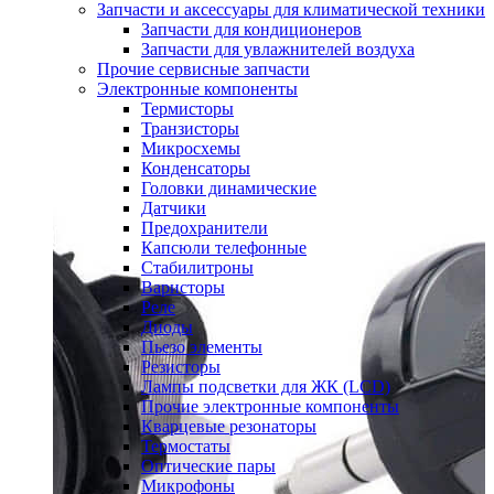
Запчасти и аксессуары для климатической техники
Запчасти для кондиционеров
Запчасти для увлажнителей воздуха
Прочие сервисные запчасти
Электронные компоненты
Термисторы
Транзисторы
Микросхемы
Конденсаторы
Головки динамические
Датчики
Предохранители
Капсюли телефонные
Стабилитроны
Варисторы
Реле
Диоды
Пьезо элементы
Резисторы
Лампы подсветки для ЖК (LCD)
Прочие электронные компоненты
Кварцевые резонаторы
Термостаты
Оптические пары
Микрофоны