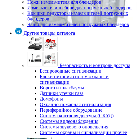
Ножи измельчителя для блендеров
Измельчители в сборе для погружных блендеров
Крышки-редукторы измельчителей погружных
блендеров
Чаши для измельчителей погружных блендеров
Другие товары каталога
Безопасность и контроль доступа
Беспроводные сигнализации
Блоки питания систем охраны и
сигнализации
Ворота и шлагбаумы
Датчики утечки газа
Домофоны
Охранно-пожарная сигнализация
Периферийное оборудование
Система контроля доступа (СКУД)
Системы видеонаблюдения
Системы звукового оповещения
Системы охраны и сигнализации прочее