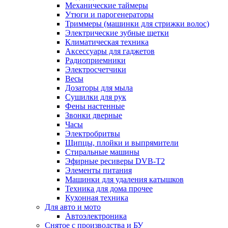
Механические таймеры
Утюги и парогенераторы
Триммеры (машинки для стрижки волос)
Электрические зубные щетки
Климатическая техника
Аксессуары для гаджетов
Радиоприемники
Электросчетчики
Весы
Дозаторы для мыла
Сушилки для рук
Фены настенные
Звонки дверные
Часы
Электробритвы
Щипцы, плойки и выпрямители
Стиральные машины
Эфирные ресиверы DVB-T2
Элементы питания
Машинки для удаления катышков
Техника для дома прочее
Кухонная техника
Для авто и мото
Автоэлектроника
Снятое с производства и БУ