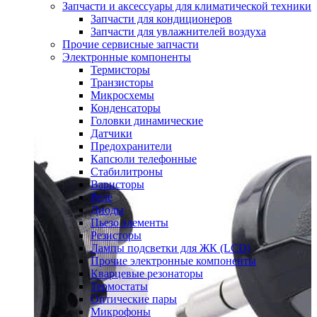
Запчасти и аксессуары для климатической техники
Запчасти для кондиционеров
Запчасти для увлажнителей воздуха
Прочие сервисные запчасти
Электронные компоненты
Термисторы
Транзисторы
Микросхемы
Конденсаторы
Головки динамические
Датчики
Предохранители
Капсюли телефонные
Стабилитроны
Варисторы
Реле
Диоды
Пьезо элементы
Резисторы
Лампы подсветки для ЖК (LCD)
Прочие электронные компоненты
Кварцевые резонаторы
Термостаты
Оптические пары
Микрофоны