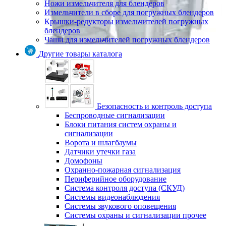
Ножи измельчителя для блендеров
Измельчители в сборе для погружных блендеров
Крышки-редукторы измельчителей погружных
блендеров
Чаши для измельчителей погружных блендеров
Другие товары каталога
Безопасность и контроль доступа
Беспроводные сигнализации
Блоки питания систем охраны и
сигнализации
Ворота и шлагбаумы
Датчики утечки газа
Домофоны
Охранно-пожарная сигнализация
Периферийное оборудование
Система контроля доступа (СКУД)
Системы видеонаблюдения
Системы звукового оповещения
Системы охраны и сигнализации прочее