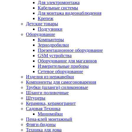
Для электромонтажа
Кабельные системы
Для монтажа видеонаблюдения
Крепеж
Детские товары
Подгузники
Оборудование
Компьютеры
Зернодробилки
Презентационное оборудование
GSM устройства
Оборудование для магазинов
Измерительные приборы
Сетевое оборудование
Изделия из нержавейки
Компоненты для самогоноварения
Трубки (шланги) силиконовые
Шланги поливочные
Штуцеры
Керамика, керамогранит
Садовая Техника
Минимойки
Пена-клей монтажный
Фляги-бидоны
Техника для дома