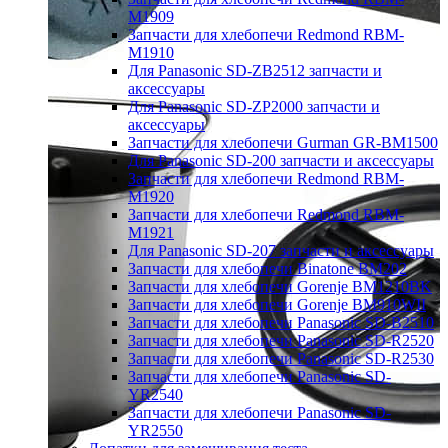
M1909
Запчасти для хлебопечи Redmond RBM-
M1910
Для Panasonic SD-ZB2512 запчасти и
аксессуары
Для Panasonic SD-ZP2000 запчасти и
аксессуары
Запчасти для хлебопечи Gurman GR-BM1500
Для Panasonic SD-200 запчасти и аксессуары
Запчасти для хлебопечи Redmond RBM-
M1920
Запчасти для хлебопечи Redmond RBM-
M1921
Для Panasonic SD-207 запчасти и аксессуары
Запчасти для хлебопечи Binatone BM202
Запчасти для хлебопечи Gorenje BM1210BK
Запчасти для хлебопечи Gorenje BM910WII
Запчасти для хлебопечи Panasonic SD-B2510
Запчасти для хлебопечи Panasonic SD-R2520
Запчасти для хлебопечи Panasonic SD-R2530
Запчасти для хлебопечи Panasonic SD-
YR2540
Запчасти для хлебопечи Panasonic SD-
YR2550