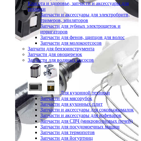
Красота и здоровье, запчасти и аксессуары для
техники
Запчасти и аксессуары для электробритв,
тримеров, эпиляторов
Запчасти для зубных электрощеток и
ирригаторов
Запчасти для фенов, щипцов для волос
Запчасти для молокоотсосов
Запчати для бензоинструмента
Запчасти для овощерезок
Запчасти для водяных насосов
Для кухонной техники
Запчасти для мясорубок
Запчасти для кухонных плит
Запчасти и аксессуары для соковыжималок
Запчасти и аксессуары для кофеварок
Запчасти для СВЧ (микроволновых печей)
Запчасти для посудомоечных машин
Запчасти для термопотов
Запчасти для йогуртниц