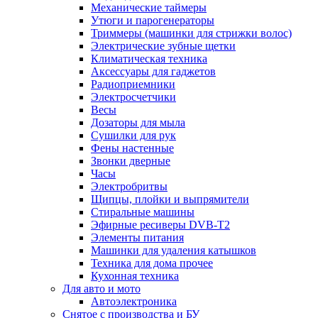
Механические таймеры
Утюги и парогенераторы
Триммеры (машинки для стрижки волос)
Электрические зубные щетки
Климатическая техника
Аксессуары для гаджетов
Радиоприемники
Электросчетчики
Весы
Дозаторы для мыла
Сушилки для рук
Фены настенные
Звонки дверные
Часы
Электробритвы
Щипцы, плойки и выпрямители
Стиральные машины
Эфирные ресиверы DVB-T2
Элементы питания
Машинки для удаления катышков
Техника для дома прочее
Кухонная техника
Для авто и мото
Автоэлектроника
Снятое с производства и БУ