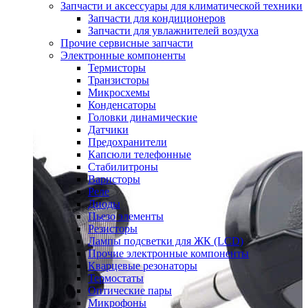
Запчасти и аксессуары для климатической техники
Запчасти для кондиционеров
Запчасти для увлажнителей воздуха
Прочие сервисные запчасти
Электронные компоненты
Термисторы
Транзисторы
Микросхемы
Конденсаторы
Головки динамические
Датчики
Предохранители
Капсюли телефонные
Стабилитроны
Варисторы
Реле
Диоды
Пьезо элементы
Резисторы
Лампы подсветки для ЖК (LCD)
Прочие электронные компоненты
Кварцевые резонаторы
Термостаты
Оптические пары
Микрофоны