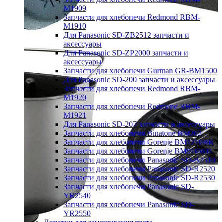
M1909
Запчасти для хлебопечи Redmond RBM-
M1910
Для Panasonic SD-ZB2512 запчасти и
аксессуары
Для Panasonic SD-ZP2000 запчасти и
аксессуары
Запчасти для хлебопечи Gurman GR-BM1500
Для Panasonic SD-200 запчасти и аксессуары
Запчасти для хлебопечи Redmond RBM-
M1920
Запчасти для хлебопечи Redmond RBM-
M1921
Для Panasonic SD-207 запчасти и аксессуары
Запчасти для хлебопечи Binatone BM202
Запчасти для хлебопечи Gorenje BM1210BK
Запчасти для хлебопечи Gorenje BM910WII
Запчасти для хлебопечи Panasonic SD-B2510
Запчасти для хлебопечи Panasonic SD-R2520
Запчасти для хлебопечи Panasonic SD-R2530
Запчасти для хлебопечи Panasonic SD-
YR2540
Запчасти для хлебопечи Panasonic SD-
YR2550