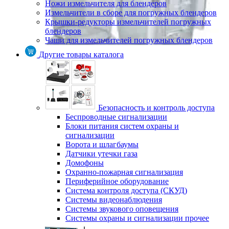
Ножи измельчителя для блендеров
Измельчители в сборе для погружных блендеров
Крышки-редукторы измельчителей погружных
блендеров
Чаши для измельчителей погружных блендеров
Другие товары каталога
Безопасность и контроль доступа
Беспроводные сигнализации
Блоки питания систем охраны и
сигнализации
Ворота и шлагбаумы
Датчики утечки газа
Домофоны
Охранно-пожарная сигнализация
Периферийное оборудование
Система контроля доступа (СКУД)
Системы видеонаблюдения
Системы звукового оповещения
Системы охраны и сигнализации прочее