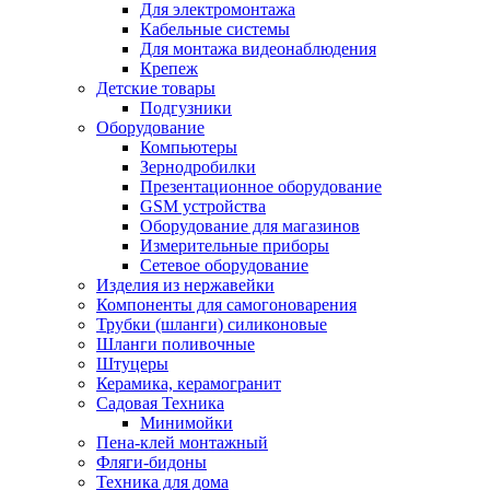
Для электромонтажа
Кабельные системы
Для монтажа видеонаблюдения
Крепеж
Детские товары
Подгузники
Оборудование
Компьютеры
Зернодробилки
Презентационное оборудование
GSM устройства
Оборудование для магазинов
Измерительные приборы
Сетевое оборудование
Изделия из нержавейки
Компоненты для самогоноварения
Трубки (шланги) силиконовые
Шланги поливочные
Штуцеры
Керамика, керамогранит
Садовая Техника
Минимойки
Пена-клей монтажный
Фляги-бидоны
Техника для дома