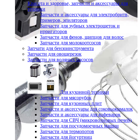
Красота и здоровье, запчасти и аксессуары для
техники
Запчасти и аксессуары для электробритв,
тримеров, эпиляторов
Запчасти для зубных электрощеток и
ирригаторов
Запчасти для фенов, щипцов для волос
Запчасти для молокоотсосов
Запчати для бензоинструмента
Запчасти для овощерезок
Запчасти для водяных насосов
Для кухонной техники
Запчасти для мясорубок
Запчасти для кухонных плит
Запчасти и аксессуары для соковыжималок
Запчасти и аксессуары для кофеварок
Запчасти для СВЧ (микроволновых печей)
Запчасти для посудомоечных машин
Запчасти для термопотов
Запчасти для йогуртниц