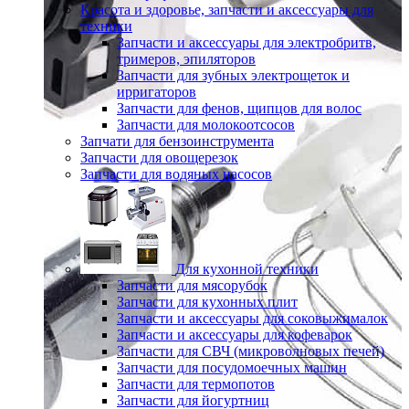
Красота и здоровье, запчасти и аксессуары для
техники
Запчасти и аксессуары для электробритв,
тримеров, эпиляторов
Запчасти для зубных электрощеток и
ирригаторов
Запчасти для фенов, щипцов для волос
Запчасти для молокоотсосов
Запчати для бензоинструмента
Запчасти для овощерезок
Запчасти для водяных насосов
Для кухонной техники
Запчасти для мясорубок
Запчасти для кухонных плит
Запчасти и аксессуары для соковыжималок
Запчасти и аксессуары для кофеварок
Запчасти для СВЧ (микроволновых печей)
Запчасти для посудомоечных машин
Запчасти для термопотов
Запчасти для йогуртниц