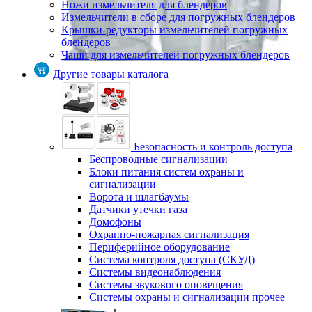
Ножи измельчителя для блендеров
Измельчители в сборе для погружных блендеров
Крышки-редукторы измельчителей погружных
блендеров
Чаши для измельчителей погружных блендеров
Другие товары каталога
Безопасность и контроль доступа
Беспроводные сигнализации
Блоки питания систем охраны и
сигнализации
Ворота и шлагбаумы
Датчики утечки газа
Домофоны
Охранно-пожарная сигнализация
Периферийное оборудование
Система контроля доступа (СКУД)
Системы видеонаблюдения
Системы звукового оповещения
Системы охраны и сигнализации прочее