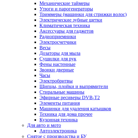
Механические таймеры
Утюги и парогенераторы
Триммеры (машинки для стрижки волос)
Электрические зубные щетки
Климатическая техника
Аксессуары для гаджетов
Радиоприемники
Электросчетчики
Весы
Дозаторы для мыла
Сушилки для рук
Фены настенные
Звонки дверные
Часы
Электробритвы
Щипцы, плойки и выпрямители
Стиральные машины
Эфирные ресиверы DVB-T2
Элементы питания
Машинки для удаления катышков
Техника для дома прочее
Кухонная техника
Для авто и мото
Автоэлектроника
Снятое с производства и БУ