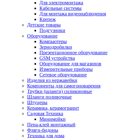
Для электромонтажа
Кабельные системы
Для монтажа видеонаблюдения
Крепеж
Детские товары
Подгузники
Оборудование
Компьютеры
Зернодробилки
Презентационное оборудование
GSM устройства
Оборудование для магазинов
Измерительные приборы
Сетевое оборудование
Изделия из нержавейки
Компоненты для самогоноварения
Трубки (шланги) силиконовые
Шланги поливочные
Штуцеры
Керамика, керамогранит
Садовая Техника
Минимойки
Пена-клей монтажный
Фляги-бидоны
Техника для дома