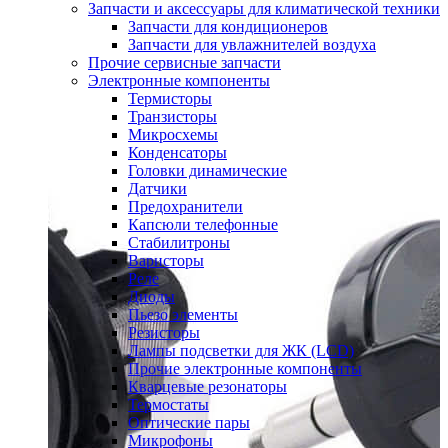
Запчасти и аксессуары для климатической техники
Запчасти для кондиционеров
Запчасти для увлажнителей воздуха
Прочие сервисные запчасти
Электронные компоненты
Термисторы
Транзисторы
Микросхемы
Конденсаторы
Головки динамические
Датчики
Предохранители
Капсюли телефонные
Стабилитроны
Варисторы
Реле
Диоды
Пьезо элементы
Резисторы
Лампы подсветки для ЖК (LCD)
Прочие электронные компоненты
Кварцевые резонаторы
Термостаты
Оптические пары
Микрофоны