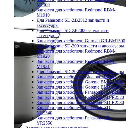
M1909
Запчасти для хлебопечи Redmond RBM-
M1910
Для Panasonic SD-ZB2512 запчасти и
аксессуары
Для Panasonic SD-ZP2000 запчасти и
аксессуары
Запчасти для хлебопечи Gurman GR-BM1500
Для Panasonic SD-200 запчасти и аксессуары
Запчасти для хлебопечи Redmond RBM-
M1920
Запчасти для хлебопечи Redmond RBM-
M1921
Для Panasonic SD-207 запчасти и аксессуары
Запчасти для хлебопечи Binatone BM202
Запчасти для хлебопечи Gorenje BM1210BK
Запчасти для хлебопечи Gorenje BM910WII
Запчасти для хлебопечи Panasonic SD-B2510
Запчасти для хлебопечи Panasonic SD-R2520
Запчасти для хлебопечи Panasonic SD-R2530
Запчасти для хлебопечи Panasonic SD-
YR2540
Запчасти для хлебопечи Panasonic SD-
YR2550