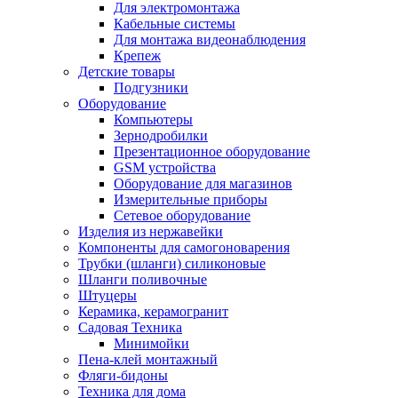
Для электромонтажа
Кабельные системы
Для монтажа видеонаблюдения
Крепеж
Детские товары
Подгузники
Оборудование
Компьютеры
Зернодробилки
Презентационное оборудование
GSM устройства
Оборудование для магазинов
Измерительные приборы
Сетевое оборудование
Изделия из нержавейки
Компоненты для самогоноварения
Трубки (шланги) силиконовые
Шланги поливочные
Штуцеры
Керамика, керамогранит
Садовая Техника
Минимойки
Пена-клей монтажный
Фляги-бидоны
Техника для дома