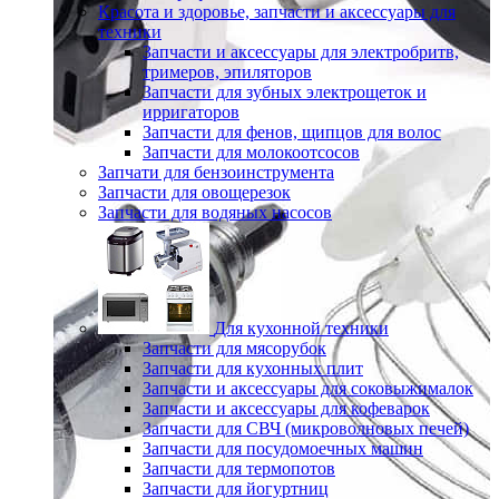
Красота и здоровье, запчасти и аксессуары для
техники
Запчасти и аксессуары для электробритв,
тримеров, эпиляторов
Запчасти для зубных электрощеток и
ирригаторов
Запчасти для фенов, щипцов для волос
Запчасти для молокоотсосов
Запчати для бензоинструмента
Запчасти для овощерезок
Запчасти для водяных насосов
Для кухонной техники
Запчасти для мясорубок
Запчасти для кухонных плит
Запчасти и аксессуары для соковыжималок
Запчасти и аксессуары для кофеварок
Запчасти для СВЧ (микроволновых печей)
Запчасти для посудомоечных машин
Запчасти для термопотов
Запчасти для йогуртниц