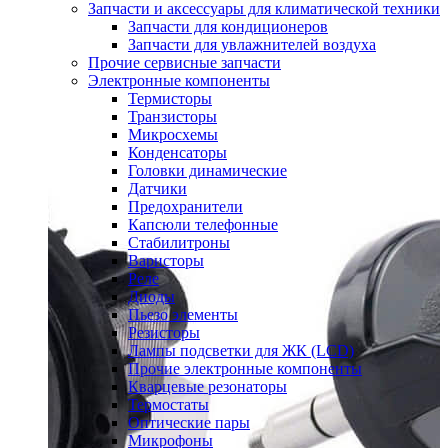
Запчасти и аксессуары для климатической техники
Запчасти для кондиционеров
Запчасти для увлажнителей воздуха
Прочие сервисные запчасти
Электронные компоненты
Термисторы
Транзисторы
Микросхемы
Конденсаторы
Головки динамические
Датчики
Предохранители
Капсюли телефонные
Стабилитроны
Варисторы
Реле
Диоды
Пьезо элементы
Резисторы
Лампы подсветки для ЖК (LCD)
Прочие электронные компоненты
Кварцевые резонаторы
Термостаты
Оптические пары
Микрофоны