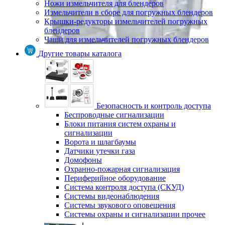
Ножи измельчителя для блендеров
Измельчители в сборе для погружных блендеров
Крышки-редукторы измельчителей погружных
блендеров
Чаши для измельчителей погружных блендеров
Другие товары каталога
Безопасность и контроль доступа
Беспроводные сигнализации
Блоки питания систем охраны и
сигнализации
Ворота и шлагбаумы
Датчики утечки газа
Домофоны
Охранно-пожарная сигнализация
Периферийное оборудование
Система контроля доступа (СКУД)
Системы видеонаблюдения
Системы звукового оповещения
Системы охраны и сигнализации прочее