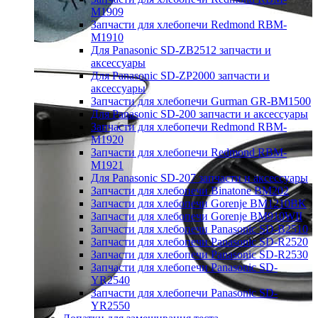
M1909
Запчасти для хлебопечи Redmond RBM-
M1910
Для Panasonic SD-ZB2512 запчасти и
аксессуары
Для Panasonic SD-ZP2000 запчасти и
аксессуары
Запчасти для хлебопечи Gurman GR-BM1500
Для Panasonic SD-200 запчасти и аксессуары
Запчасти для хлебопечи Redmond RBM-
M1920
Запчасти для хлебопечи Redmond RBM-
M1921
Для Panasonic SD-207 запчасти и аксессуары
Запчасти для хлебопечи Binatone BM202
Запчасти для хлебопечи Gorenje BM1210BK
Запчасти для хлебопечи Gorenje BM910WII
Запчасти для хлебопечи Panasonic SD-B2510
Запчасти для хлебопечи Panasonic SD-R2520
Запчасти для хлебопечи Panasonic SD-R2530
Запчасти для хлебопечи Panasonic SD-
YR2540
Запчасти для хлебопечи Panasonic SD-
YR2550