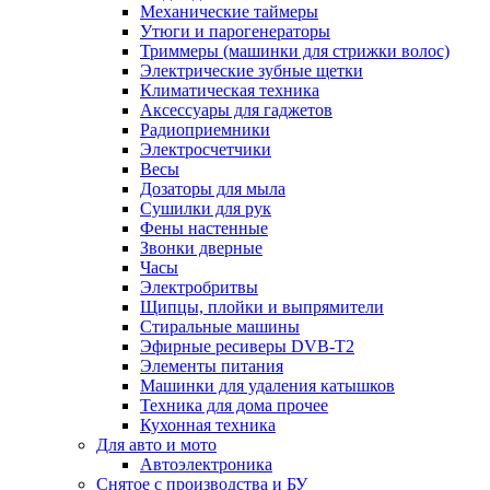
Механические таймеры
Утюги и парогенераторы
Триммеры (машинки для стрижки волос)
Электрические зубные щетки
Климатическая техника
Аксессуары для гаджетов
Радиоприемники
Электросчетчики
Весы
Дозаторы для мыла
Сушилки для рук
Фены настенные
Звонки дверные
Часы
Электробритвы
Щипцы, плойки и выпрямители
Стиральные машины
Эфирные ресиверы DVB-T2
Элементы питания
Машинки для удаления катышков
Техника для дома прочее
Кухонная техника
Для авто и мото
Автоэлектроника
Снятое с производства и БУ