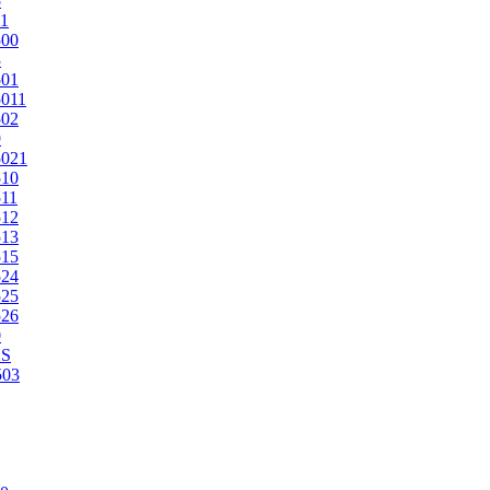
5
1
500
3
501
011
502
9
5021
510
11
512
513
515
524
525
526
0
2S
503