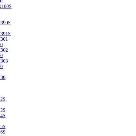
0
D100S
2
F390S
3
F391S
M301
40
M302
50
M303
70
230
2
22S
23S
24S
25S
26S