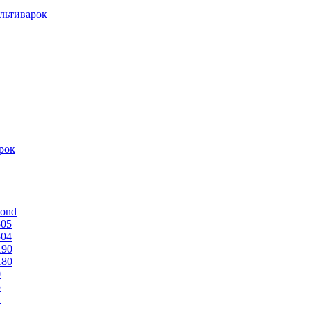
льтиварок
рок
mond
505
504
190
180
0
5
1