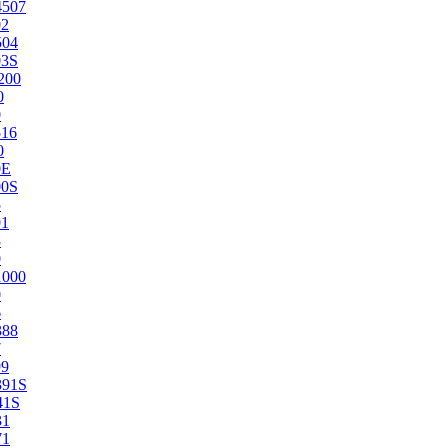
4507
02
504
03S
200
0
0
516
0
0E
00S
5
91
8
0
1000
0
6
388
7
99
391S
41S
31
71