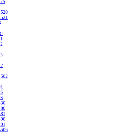
27S
4520
4521
3
5
31
51
52
6
53
6
27
1
4502
4
91
0S
2S
330
380
381
400
401
4506