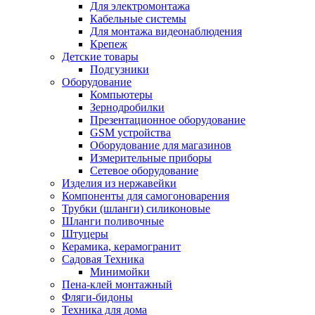
Для электромонтажа
Кабельные системы
Для монтажа видеонаблюдения
Крепеж
Детские товары
Подгузники
Оборудование
Компьютеры
Зернодробилки
Презентационное оборудование
GSM устройства
Оборудование для магазинов
Измерительные приборы
Сетевое оборудование
Изделия из нержавейки
Компоненты для самогоноварения
Трубки (шланги) силиконовые
Шланги поливочные
Штуцеры
Керамика, керамогранит
Садовая Техника
Минимойки
Пена-клей монтажный
Фляги-бидоны
Техника для дома