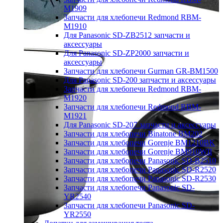
M1909
Запчасти для хлебопечи Redmond RBM-
M1910
Для Panasonic SD-ZB2512 запчасти и
аксессуары
Для Panasonic SD-ZP2000 запчасти и
аксессуары
Запчасти для хлебопечи Gurman GR-BM1500
Для Panasonic SD-200 запчасти и аксессуары
Запчасти для хлебопечи Redmond RBM-
M1920
Запчасти для хлебопечи Redmond RBM-
M1921
Для Panasonic SD-207 запчасти и аксессуары
Запчасти для хлебопечи Binatone BM202
Запчасти для хлебопечи Gorenje BM1210BK
Запчасти для хлебопечи Gorenje BM910WII
Запчасти для хлебопечи Panasonic SD-B2510
Запчасти для хлебопечи Panasonic SD-R2520
Запчасти для хлебопечи Panasonic SD-R2530
Запчасти для хлебопечи Panasonic SD-
YR2540
Запчасти для хлебопечи Panasonic SD-
YR2550