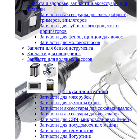
Красота и здоровье, запчасти и аксессуары для
техники
Запчасти и аксессуары для электробритв,
тримеров, эпиляторов
Запчасти для зубных электрощеток и
ирригаторов
Запчасти для фенов, щипцов для волос
Запчасти для молокоотсосов
Запчати для бензоинструмента
Запчасти для овощерезок
Запчасти для водяных насосов
Для кухонной техники
Запчасти для мясорубок
Запчасти для кухонных плит
Запчасти и аксессуары для соковыжималок
Запчасти и аксессуары для кофеварок
Запчасти для СВЧ (микроволновых печей)
Запчасти для посудомоечных машин
Запчасти для термопотов
Запчасти для йогуртниц