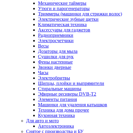
Механические таймеры
Утюги и парогенераторы
Триммеры (машинки для стрижки волос)
Электрические зубные щетки
Климатическая техника
Аксессуары для гаджетов
Радиоприемники
Электросчетчики
Весы
Дозаторы для мыла
Сушилки для рук
Фены настенные
Звонки дверные
Часы
Электробритвы
Щипцы, плойки и выпрямители
Стиральные машины
Эфирные ресиверы DVB-T2
Элементы питания
Машинки для удаления катышков
Техника для дома прочее
Кухонная техника
Для авто и мото
Автоэлектроника
Снятое с производства и БУ