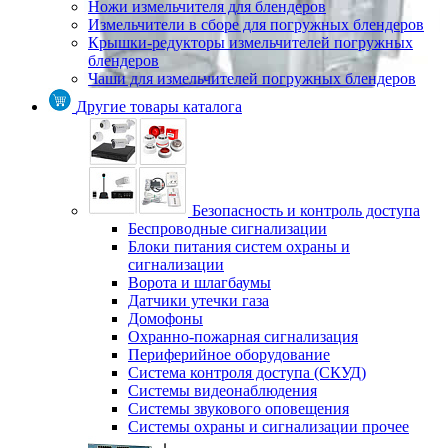
Ножи измельчителя для блендеров
Измельчители в сборе для погружных блендеров
Крышки-редукторы измельчителей погружных
блендеров
Чаши для измельчителей погружных блендеров
Другие товары каталога
Безопасность и контроль доступа
Беспроводные сигнализации
Блоки питания систем охраны и
сигнализации
Ворота и шлагбаумы
Датчики утечки газа
Домофоны
Охранно-пожарная сигнализация
Периферийное оборудование
Система контроля доступа (СКУД)
Системы видеонаблюдения
Системы звукового оповещения
Системы охраны и сигнализации прочее