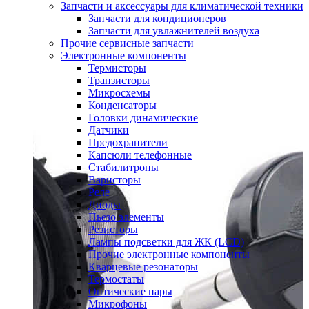
Запчасти и аксессуары для климатической техники
Запчасти для кондиционеров
Запчасти для увлажнителей воздуха
Прочие сервисные запчасти
Электронные компоненты
Термисторы
Транзисторы
Микросхемы
Конденсаторы
Головки динамические
Датчики
Предохранители
Капсюли телефонные
Стабилитроны
Варисторы
Реле
Диоды
Пьезо элементы
Резисторы
Лампы подсветки для ЖК (LCD)
Прочие электронные компоненты
Кварцевые резонаторы
Термостаты
Оптические пары
Микрофоны