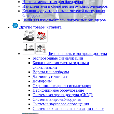
Ножи измельчителя для блендеров
Измельчители в сборе для погружных блендеров
Крышки-редукторы измельчителей погружных
блендеров
Чаши для измельчителей погружных блендеров
Другие товары каталога
Безопасность и контроль доступа
Беспроводные сигнализации
Блоки питания систем охраны и
сигнализации
Ворота и шлагбаумы
Датчики утечки газа
Домофоны
Охранно-пожарная сигнализация
Периферийное оборудование
Система контроля доступа (СКУД)
Системы видеонаблюдения
Системы звукового оповещения
Системы охраны и сигнализации прочее