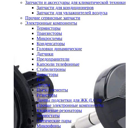
Запчасти и аксессуары для климатической техники
Запчасти для кондиционеров
Запчасти для увлажнителей воздуха
Прочие сервисные запчасти
Электронные компоненты
Термисторы
Транзисторы
Микросхемы
Конденсаторы
Головки динамические
Датчики
Предохранители
Капсюли телефонные
Стабилитроны
Варисторы
Реле
Диоды
Пьезо элементы
Резисторы
Лампы подсветки для ЖК (LCD)
Прочие электронные компоненты
Кварцевые резонаторы
Термостаты
Оптические пары
Микрофоны