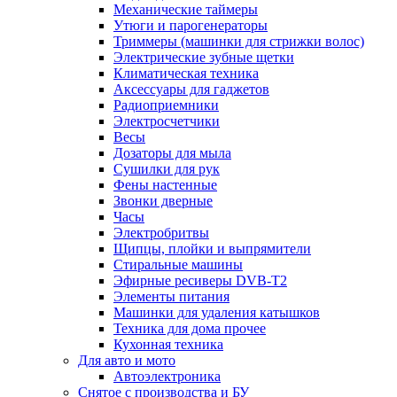
Механические таймеры
Утюги и парогенераторы
Триммеры (машинки для стрижки волос)
Электрические зубные щетки
Климатическая техника
Аксессуары для гаджетов
Радиоприемники
Электросчетчики
Весы
Дозаторы для мыла
Сушилки для рук
Фены настенные
Звонки дверные
Часы
Электробритвы
Щипцы, плойки и выпрямители
Стиральные машины
Эфирные ресиверы DVB-T2
Элементы питания
Машинки для удаления катышков
Техника для дома прочее
Кухонная техника
Для авто и мото
Автоэлектроника
Снятое с производства и БУ