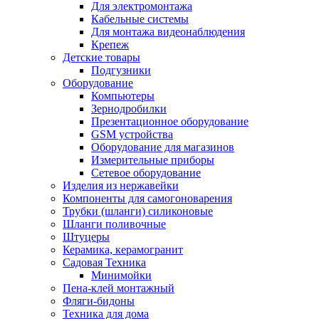
Для электромонтажа
Кабельные системы
Для монтажа видеонаблюдения
Крепеж
Детские товары
Подгузники
Оборудование
Компьютеры
Зернодробилки
Презентационное оборудование
GSM устройства
Оборудование для магазинов
Измерительные приборы
Сетевое оборудование
Изделия из нержавейки
Компоненты для самогоноварения
Трубки (шланги) силиконовые
Шланги поливочные
Штуцеры
Керамика, керамогранит
Садовая Техника
Минимойки
Пена-клей монтажный
Фляги-бидоны
Техника для дома