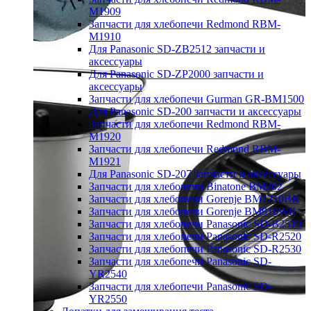
M1909
Запчасти для хлебопечи Redmond RBM-
M1910
Для Panasonic SD-ZB2512 запчасти и
аксессуары
Для Panasonic SD-ZP2000 запчасти и
аксессуары
Запчасти для хлебопечи Gurman GR-BM1500
Для Panasonic SD-200 запчасти и аксессуары
Запчасти для хлебопечи Redmond RBM-
M1920
Запчасти для хлебопечи Redmond RBM-
M1921
Для Panasonic SD-207 запчасти и аксессуары
Запчасти для хлебопечи Binatone BM202
Запчасти для хлебопечи Gorenje BM1210BK
Запчасти для хлебопечи Gorenje BM910WII
Запчасти для хлебопечи Panasonic SD-B2510
Запчасти для хлебопечи Panasonic SD-R2520
Запчасти для хлебопечи Panasonic SD-R2530
Запчасти для хлебопечи Panasonic SD-
YR2540
Запчасти для хлебопечи Panasonic SD-
YR2550