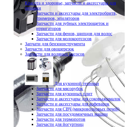
Красота и здоровье, запчасти и аксессуары для
техники
Запчасти и аксессуары для электробритв,
тримеров, эпиляторов
Запчасти для зубных электрощеток и
ирригаторов
Запчасти для фенов, щипцов для волос
Запчасти для молокоотсосов
Запчати для бензоинструмента
Запчасти для овощерезок
Запчасти для водяных насосов
Для кухонной техники
Запчасти для мясорубок
Запчасти для кухонных плит
Запчасти и аксессуары для соковыжималок
Запчасти и аксессуары для кофеварок
Запчасти для СВЧ (микроволновых печей)
Запчасти для посудомоечных машин
Запчасти для термопотов
Запчасти для йогуртниц