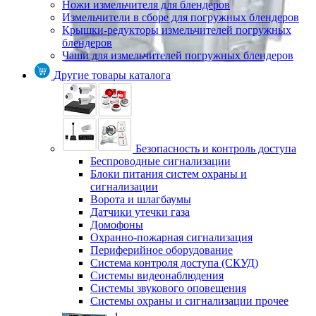
Ножи измельчителя для блендеров
Измельчители в сборе для погружных блендеров
Крышки-редукторы измельчителей погружных
блендеров
Чаши для измельчителей погружных блендеров
Другие товары каталога
Безопасность и контроль доступа
Беспроводные сигнализации
Блоки питания систем охраны и
сигнализации
Ворота и шлагбаумы
Датчики утечки газа
Домофоны
Охранно-пожарная сигнализация
Периферийное оборудование
Система контроля доступа (СКУД)
Системы видеонаблюдения
Системы звукового оповещения
Системы охраны и сигнализации прочее