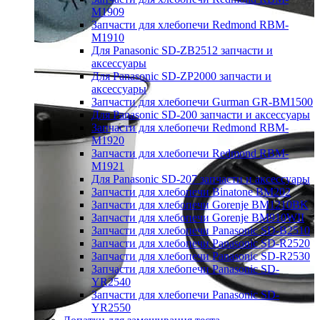
M1909
Запчасти для хлебопечи Redmond RBM-
M1910
Для Panasonic SD-ZB2512 запчасти и
аксессуары
Для Panasonic SD-ZP2000 запчасти и
аксессуары
Запчасти для хлебопечи Gurman GR-BM1500
Для Panasonic SD-200 запчасти и аксессуары
Запчасти для хлебопечи Redmond RBM-
M1920
Запчасти для хлебопечи Redmond RBM-
M1921
Для Panasonic SD-207 запчасти и аксессуары
Запчасти для хлебопечи Binatone BM202
Запчасти для хлебопечи Gorenje BM1210BK
Запчасти для хлебопечи Gorenje BM910WII
Запчасти для хлебопечи Panasonic SD-B2510
Запчасти для хлебопечи Panasonic SD-R2520
Запчасти для хлебопечи Panasonic SD-R2530
Запчасти для хлебопечи Panasonic SD-
YR2540
Запчасти для хлебопечи Panasonic SD-
YR2550