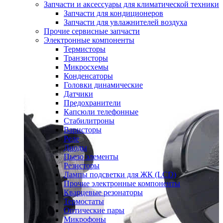
Запчасти и аксессуары для климатической техники
Запчасти для кондиционеров
Запчасти для увлажнителей воздуха
Прочие сервисные запчасти
Электронные компоненты
Термисторы
Транзисторы
Микросхемы
Конденсаторы
Головки динамические
Датчики
Предохранители
Капсюли телефонные
Стабилитроны
Варисторы
Реле
Диоды
Пьезо элементы
Резисторы
Лампы подсветки для ЖК (LCD)
Прочие электронные компоненты
Кварцевые резонаторы
Термостаты
Оптические пары
Микрофоны