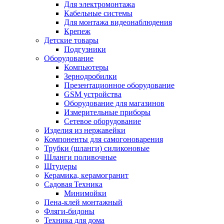
Для электромонтажа
Кабельные системы
Для монтажа видеонаблюдения
Крепеж
Детские товары
Подгузники
Оборудование
Компьютеры
Зернодробилки
Презентационное оборудование
GSM устройства
Оборудование для магазинов
Измерительные приборы
Сетевое оборудование
Изделия из нержавейки
Компоненты для самогоноварения
Трубки (шланги) силиконовые
Шланги поливочные
Штуцеры
Керамика, керамогранит
Садовая Техника
Минимойки
Пена-клей монтажный
Фляги-бидоны
Техника для дома