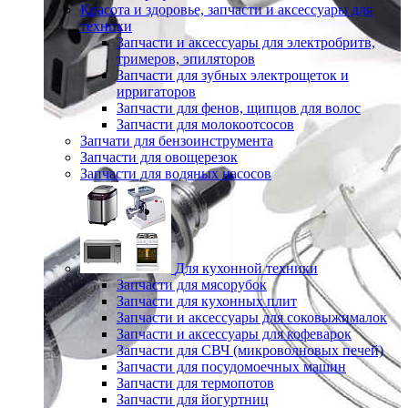
Красота и здоровье, запчасти и аксессуары для
техники
Запчасти и аксессуары для электробритв,
тримеров, эпиляторов
Запчасти для зубных электрощеток и
ирригаторов
Запчасти для фенов, щипцов для волос
Запчасти для молокоотсосов
Запчати для бензоинструмента
Запчасти для овощерезок
Запчасти для водяных насосов
Для кухонной техники
Запчасти для мясорубок
Запчасти для кухонных плит
Запчасти и аксессуары для соковыжималок
Запчасти и аксессуары для кофеварок
Запчасти для СВЧ (микроволновых печей)
Запчасти для посудомоечных машин
Запчасти для термопотов
Запчасти для йогуртниц