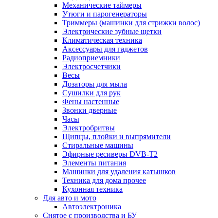
Механические таймеры
Утюги и парогенераторы
Триммеры (машинки для стрижки волос)
Электрические зубные щетки
Климатическая техника
Аксессуары для гаджетов
Радиоприемники
Электросчетчики
Весы
Дозаторы для мыла
Сушилки для рук
Фены настенные
Звонки дверные
Часы
Электробритвы
Щипцы, плойки и выпрямители
Стиральные машины
Эфирные ресиверы DVB-T2
Элементы питания
Машинки для удаления катышков
Техника для дома прочее
Кухонная техника
Для авто и мото
Автоэлектроника
Снятое с производства и БУ