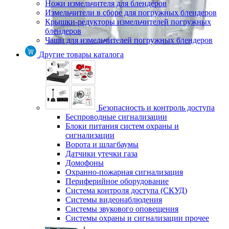
Ножи измельчителя для блендеров
Измельчители в сборе для погружных блендеров
Крышки-редукторы измельчителей погружных
блендеров
Чаши для измельчителей погружных блендеров
Другие товары каталога
Безопасность и контроль доступа
Беспроводные сигнализации
Блоки питания систем охраны и
сигнализации
Ворота и шлагбаумы
Датчики утечки газа
Домофоны
Охранно-пожарная сигнализация
Периферийное оборудование
Система контроля доступа (СКУД)
Системы видеонаблюдения
Системы звукового оповещения
Системы охраны и сигнализации прочее