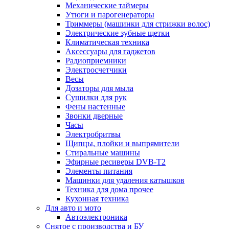
Механические таймеры
Утюги и парогенераторы
Триммеры (машинки для стрижки волос)
Электрические зубные щетки
Климатическая техника
Аксессуары для гаджетов
Радиоприемники
Электросчетчики
Весы
Дозаторы для мыла
Сушилки для рук
Фены настенные
Звонки дверные
Часы
Электробритвы
Щипцы, плойки и выпрямители
Стиральные машины
Эфирные ресиверы DVB-T2
Элементы питания
Машинки для удаления катышков
Техника для дома прочее
Кухонная техника
Для авто и мото
Автоэлектроника
Снятое с производства и БУ