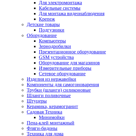
Для электромонтажа
Кабельные системы
Для монтажа видеонаблюдения
Крепеж
Детские товары
Подгузники
Оборудование
Компьютеры
Зернодробилки
Презентационное оборудование
GSM устройства
Оборудование для магазинов
Измерительные приборы
Сетевое оборудование
Изделия из нержавейки
Компоненты для самогоноварения
Трубки (шланги) силиконовые
Шланги поливочные
Штуцеры
Керамика, керамогранит
Садовая Техника
Минимойки
Пена-клей монтажный
Фляги-бидоны
Техника для дома