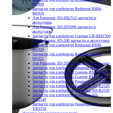
M1909
Запчасти для хлебопечи Redmond RBM-
M1910
Для Panasonic SD-ZB2512 запчасти и
аксессуары
Для Panasonic SD-ZP2000 запчасти и
аксессуары
Запчасти для хлебопечи Gurman GR-BM1500
Для Panasonic SD-200 запчасти и аксессуары
Запчасти для хлебопечи Redmond RBM-
M1920
Запчасти для хлебопечи Redmond RBM-
M1921
Для Panasonic SD-207 запчасти и аксессуары
Запчасти для хлебопечи Binatone BM202
Запчасти для хлебопечи Gorenje BM1210BK
Запчасти для хлебопечи Gorenje BM910WII
Запчасти для хлебопечи Panasonic SD-B2510
Запчасти для хлебопечи Panasonic SD-R2520
Запчасти для хлебопечи Panasonic SD-R2530
Запчасти для хлебопечи Panasonic SD-
YR2540
Запчасти для хлебопечи Panasonic SD-
YR2550