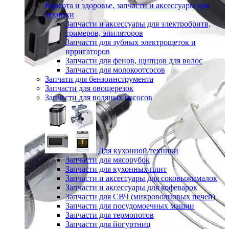
Красота и здоровье, запчасти и аксессуары для
техники
Запчасти и аксессуары для электробритв,
тримеров, эпиляторов
Запчасти для зубных электрощеток и
ирригаторов
Запчасти для фенов, щипцов для волос
Запчасти для молокоотсосов
Запчати для бензоинструмента
Запчасти для овощерезок
Запчасти для водяных насосов
Для кухонной техники
Запчасти для мясорубок
Запчасти для кухонных плит
Запчасти и аксессуары для соковыжималок
Запчасти и аксессуары для кофеварок
Запчасти для СВЧ (микроволновых печей)
Запчасти для посудомоечных машин
Запчасти для термопотов
Запчасти для йогуртниц