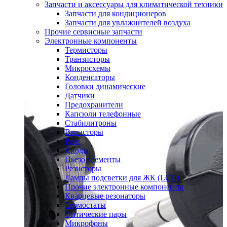
Запчасти и аксессуары для климатической техники
Запчасти для кондиционеров
Запчасти для увлажнителей воздуха
Прочие сервисные запчасти
Электронные компоненты
Термисторы
Транзисторы
Микросхемы
Конденсаторы
Головки динамические
Датчики
Предохранители
Капсюли телефонные
Стабилитроны
Варисторы
Реле
Диоды
Пьезо элементы
Резисторы
Лампы подсветки для ЖК (LCD)
Прочие электронные компоненты
Кварцевые резонаторы
Термостаты
Оптические пары
Микрофоны