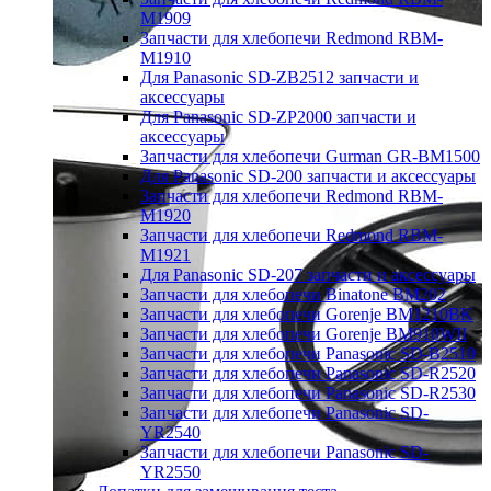
M1909
Запчасти для хлебопечи Redmond RBM-
M1910
Для Panasonic SD-ZB2512 запчасти и
аксессуары
Для Panasonic SD-ZP2000 запчасти и
аксессуары
Запчасти для хлебопечи Gurman GR-BM1500
Для Panasonic SD-200 запчасти и аксессуары
Запчасти для хлебопечи Redmond RBM-
M1920
Запчасти для хлебопечи Redmond RBM-
M1921
Для Panasonic SD-207 запчасти и аксессуары
Запчасти для хлебопечи Binatone BM202
Запчасти для хлебопечи Gorenje BM1210BK
Запчасти для хлебопечи Gorenje BM910WII
Запчасти для хлебопечи Panasonic SD-B2510
Запчасти для хлебопечи Panasonic SD-R2520
Запчасти для хлебопечи Panasonic SD-R2530
Запчасти для хлебопечи Panasonic SD-
YR2540
Запчасти для хлебопечи Panasonic SD-
YR2550