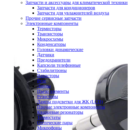
Запчасти и аксессуары для климатической техники
Запчасти для кондиционеров
Запчасти для увлажнителей воздуха
Прочие сервисные запчасти
Электронные компоненты
Термисторы
Транзисторы
Микросхемы
Конденсаторы
Головки динамические
Датчики
Предохранители
Капсюли телефонные
Стабилитроны
Варисторы
Реле
Диоды
Пьезо элементы
Резисторы
Лампы подсветки для ЖК (LCD)
Прочие электронные компоненты
Кварцевые резонаторы
Термостаты
Оптические пары
Микрофоны