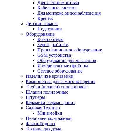
Для электромонтажа
Кабельные системы
Для монтажа видеонаблюдения
Крепеж
Детские товары
Подгузники
Оборудование
Компьютеры
Зернодробилки
Презентационное оборудование
GSM устройства
Оборудование для магазинов
Измерительные приборы
Сетевое оборудование
Изделия из нержавейки
Компоненты для самогоноварения
Трубки (шланги) силиконовые
Шланги поливочные
Штуцеры
Керамика, керамогранит
Садовая Техника
Минимойки
Пена-клей монтажный
Фляги-бидоны
Техника для дома