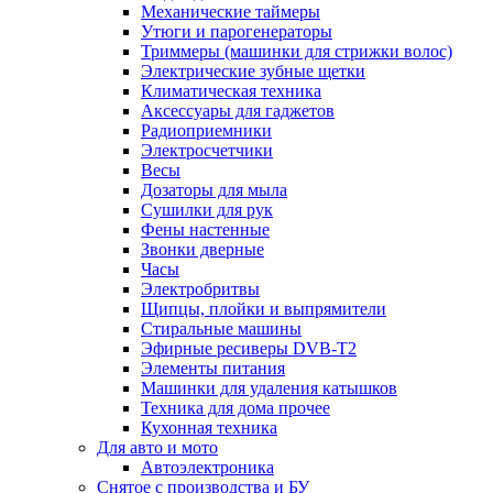
Механические таймеры
Утюги и парогенераторы
Триммеры (машинки для стрижки волос)
Электрические зубные щетки
Климатическая техника
Аксессуары для гаджетов
Радиоприемники
Электросчетчики
Весы
Дозаторы для мыла
Сушилки для рук
Фены настенные
Звонки дверные
Часы
Электробритвы
Щипцы, плойки и выпрямители
Стиральные машины
Эфирные ресиверы DVB-T2
Элементы питания
Машинки для удаления катышков
Техника для дома прочее
Кухонная техника
Для авто и мото
Автоэлектроника
Снятое с производства и БУ