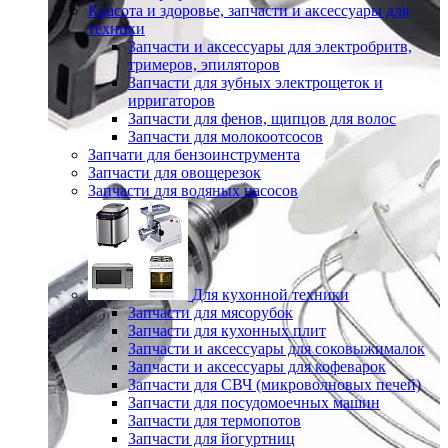
Красота и здоровье, запчасти и аксессуары для
техники
Запчасти и аксессуары для электробритв,
тримеров, эпиляторов
Запчасти для зубных электрощеток и
ирригаторов
Запчасти для фенов, щипцов для волос
Запчасти для молокоотсосов
Запчати для бензоинструмента
Запчасти для овощерезок
Запчасти для водяных насосов
Для кухонной техники
Запчасти для мясорубок
Запчасти для кухонных плит
Запчасти и аксессуары для соковыжималок
Запчасти и аксессуары для кофеварок
Запчасти для СВЧ (микроволновых печей)
Запчасти для посудомоечных машин
Запчасти для термопотов
Запчасти для йогуртниц