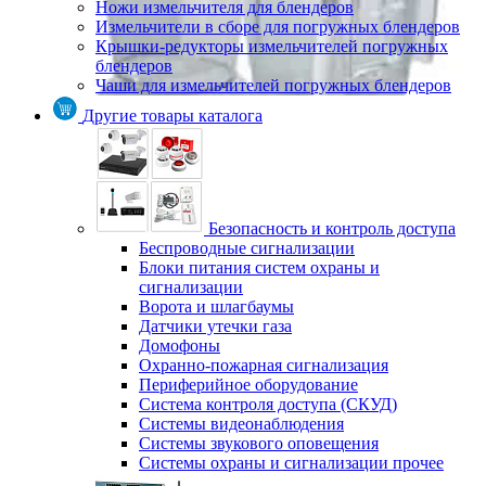
Ножи измельчителя для блендеров
Измельчители в сборе для погружных блендеров
Крышки-редукторы измельчителей погружных
блендеров
Чаши для измельчителей погружных блендеров
Другие товары каталога
Безопасность и контроль доступа
Беспроводные сигнализации
Блоки питания систем охраны и
сигнализации
Ворота и шлагбаумы
Датчики утечки газа
Домофоны
Охранно-пожарная сигнализация
Периферийное оборудование
Система контроля доступа (СКУД)
Системы видеонаблюдения
Системы звукового оповещения
Системы охраны и сигнализации прочее