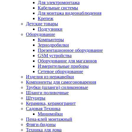
Для электромонтажа
Кабельные системы
Для монтажа видеонаблюдения
Крепеж
Детские товары
Подгузники
Оборудование
Компьютеры
Зернодробилки
Презентационное оборудование
GSM устройства
Оборудование для магазинов
Измерительные приборы
Сетевое оборудование
Изделия из нержавейки
Компоненты для самогоноварения
Трубки (шланги) силиконовые
Шланги поливочные
Штуцеры
Керамика, керамогранит
Садовая Техника
Минимойки
Пена-клей монтажный
Фляги-бидоны
Техника для дома