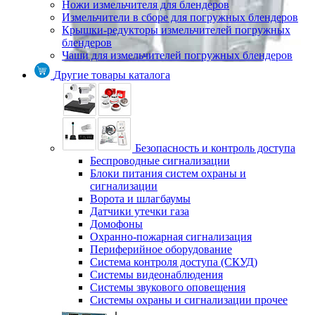
Ножи измельчителя для блендеров
Измельчители в сборе для погружных блендеров
Крышки-редукторы измельчителей погружных
блендеров
Чаши для измельчителей погружных блендеров
Другие товары каталога
Безопасность и контроль доступа
Беспроводные сигнализации
Блоки питания систем охраны и
сигнализации
Ворота и шлагбаумы
Датчики утечки газа
Домофоны
Охранно-пожарная сигнализация
Периферийное оборудование
Система контроля доступа (СКУД)
Системы видеонаблюдения
Системы звукового оповещения
Системы охраны и сигнализации прочее