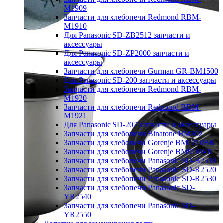
M1909
Запчасти для хлебопечи Redmond RBM-
M1910
Для Panasonic SD-ZB2512 запчасти и
аксессуары
Для Panasonic SD-ZP2000 запчасти и
аксессуары
Запчасти для хлебопечи Gurman GR-BM1500
Для Panasonic SD-200 запчасти и аксессуары
Запчасти для хлебопечи Redmond RBM-
M1920
Запчасти для хлебопечи Redmond RBM-
M1921
Для Panasonic SD-207 запчасти и аксессуары
Запчасти для хлебопечи Binatone BM202
Запчасти для хлебопечи Gorenje BM1210BK
Запчасти для хлебопечи Gorenje BM910WII
Запчасти для хлебопечи Panasonic SD-B2510
Запчасти для хлебопечи Panasonic SD-R2520
Запчасти для хлебопечи Panasonic SD-R2530
Запчасти для хлебопечи Panasonic SD-
YR2540
Запчасти для хлебопечи Panasonic SD-
YR2550