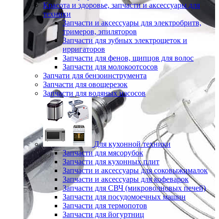
Красота и здоровье, запчасти и аксессуары для
техники
Запчасти и аксессуары для электробритв,
тримеров, эпиляторов
Запчасти для зубных электрощеток и
ирригаторов
Запчасти для фенов, щипцов для волос
Запчасти для молокоотсосов
Запчати для бензоинструмента
Запчасти для овощерезок
Запчасти для водяных насосов
Для кухонной техники
Запчасти для мясорубок
Запчасти для кухонных плит
Запчасти и аксессуары для соковыжималок
Запчасти и аксессуары для кофеварок
Запчасти для СВЧ (микроволновых печей)
Запчасти для посудомоечных машин
Запчасти для термопотов
Запчасти для йогуртниц