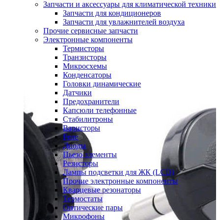
Запчасти и аксессуары для климатической техники
Запчасти для кондиционеров
Запчасти для увлажнителей воздуха
Прочие сервисные запчасти
Электронные компоненты
Термисторы
Транзисторы
Микросхемы
Конденсаторы
Головки динамические
Датчики
Предохранители
Капсюли телефонные
Стабилитроны
Варисторы
Реле
Диоды
Пьезо элементы
Резисторы
Лампы подсветки для ЖК (LCD)
Прочие электронные компоненты
Кварцевые резонаторы
Термостаты
Оптические пары
Микрофоны