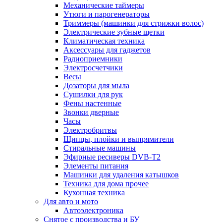
Механические таймеры
Утюги и парогенераторы
Триммеры (машинки для стрижки волос)
Электрические зубные щетки
Климатическая техника
Аксессуары для гаджетов
Радиоприемники
Электросчетчики
Весы
Дозаторы для мыла
Сушилки для рук
Фены настенные
Звонки дверные
Часы
Электробритвы
Щипцы, плойки и выпрямители
Стиральные машины
Эфирные ресиверы DVB-T2
Элементы питания
Машинки для удаления катышков
Техника для дома прочее
Кухонная техника
Для авто и мото
Автоэлектроника
Снятое с производства и БУ