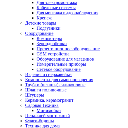
Для электромонтажа
Кабельные системы
Для монтажа видеонаблюдения
Крепеж
Детские товары
Подгузники
Оборудование
Компьютеры
Зернодробилки
Презентационное оборудование
GSM устройства
Оборудование для магазинов
Измерительные приборы
Сетевое оборудование
Изделия из нержавейки
Компоненты для самогоноварения
Трубки (шланги) силиконовые
Шланги поливочные
Штуцеры
Керамика, керамогранит
Садовая Техника
Минимойки
Пена-клей монтажный
Фляги-бидоны
Техника для дома