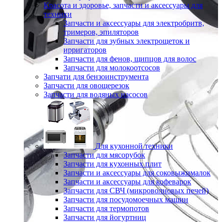
Красота и здоровье, запчасти и аксессуары для
техники
Запчасти и аксессуары для электробритв,
тримеров, эпиляторов
Запчасти для зубных электрощеток и
ирригаторов
Запчасти для фенов, щипцов для волос
Запчасти для молокоотсосов
Запчати для бензоинструмента
Запчасти для овощерезок
Запчасти для водяных насосов
Для кухонной техники
Запчасти для мясорубок
Запчасти для кухонных плит
Запчасти и аксессуары для соковыжималок
Запчасти и аксессуары для кофеварок
Запчасти для СВЧ (микроволновых печей)
Запчасти для посудомоечных машин
Запчасти для термопотов
Запчасти для йогуртниц