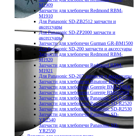
M1909
Запчасти для хлебопечи Redmond RBM-
M1910
Для Panasonic SD-ZB2512 запчасти и
аксессуары
Для Panasonic SD-ZP2000 запчасти и
аксессуары
Запчасти для хлебопечи Gurman GR-BM1500
Для Panasonic SD-200 запчасти и аксессуары
Запчасти для хлебопечи Redmond RBM-
M1920
Запчасти для хлебопечи Redmond RBM-
M1921
Для Panasonic SD-207 запчасти и аксессуары
Запчасти для хлебопечи Binatone BM202
Запчасти для хлебопечи Gorenje BM1210BK
Запчасти для хлебопечи Gorenje BM910WII
Запчасти для хлебопечи Panasonic SD-B2510
Запчасти для хлебопечи Panasonic SD-R2520
Запчасти для хлебопечи Panasonic SD-R2530
Запчасти для хлебопечи Panasonic SD-
YR2540
Запчасти для хлебопечи Panasonic SD-
YR2550