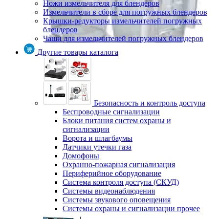
Ножи измельчителя для блендеров
Измельчители в сборе для погружных блендеров
Крышки-редукторы измельчителей погружных
блендеров
Чаши для измельчителей погружных блендеров
Другие товары каталога
Безопасность и контроль доступа
Беспроводные сигнализации
Блоки питания систем охраны и
сигнализации
Ворота и шлагбаумы
Датчики утечки газа
Домофоны
Охранно-пожарная сигнализация
Периферийное оборудование
Система контроля доступа (СКУД)
Системы видеонаблюдения
Системы звукового оповещения
Системы охраны и сигнализации прочее