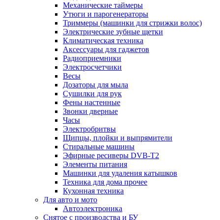
Механические таймеры
Утюги и парогенераторы
Триммеры (машинки для стрижки волос)
Электрические зубные щетки
Климатическая техника
Аксессуары для гаджетов
Радиоприемники
Электросчетчики
Весы
Дозаторы для мыла
Сушилки для рук
Фены настенные
Звонки дверные
Часы
Электробритвы
Щипцы, плойки и выпрямители
Стиральные машины
Эфирные ресиверы DVB-T2
Элементы питания
Машинки для удаления катышков
Техника для дома прочее
Кухонная техника
Для авто и мото
Автоэлектроника
Снятое с производства и БУ