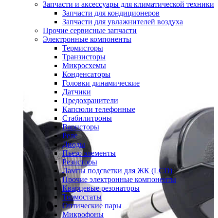
Запчасти и аксессуары для климатической техники
Запчасти для кондиционеров
Запчасти для увлажнителей воздуха
Прочие сервисные запчасти
Электронные компоненты
Термисторы
Транзисторы
Микросхемы
Конденсаторы
Головки динамические
Датчики
Предохранители
Капсюли телефонные
Стабилитроны
Варисторы
Реле
Диоды
Пьезо элементы
Резисторы
Лампы подсветки для ЖК (LCD)
Прочие электронные компоненты
Кварцевые резонаторы
Термостаты
Оптические пары
Микрофоны