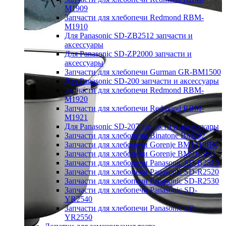
M1909
Запчасти для хлебопечи Redmond RBM-
M1910
Для Panasonic SD-ZB2512 запчасти и
аксессуары
Для Panasonic SD-ZP2000 запчасти и
аксессуары
Запчасти для хлебопечи Gurman GR-BM1500
Для Panasonic SD-200 запчасти и аксессуары
Запчасти для хлебопечи Redmond RBM-
M1920
Запчасти для хлебопечи Redmond RBM-
M1921
Для Panasonic SD-207 запчасти и аксессуары
Запчасти для хлебопечи Binatone BM202
Запчасти для хлебопечи Gorenje BM1210BK
Запчасти для хлебопечи Gorenje BM910WII
Запчасти для хлебопечи Panasonic SD-B2510
Запчасти для хлебопечи Panasonic SD-R2520
Запчасти для хлебопечи Panasonic SD-R2530
Запчасти для хлебопечи Panasonic SD-
YR2540
Запчасти для хлебопечи Panasonic SD-
YR2550