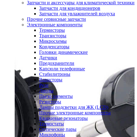
Запчасти и аксессуары для климатической техники
Запчасти для кондиционеров
Запчасти для увлажнителей воздуха
Прочие сервисные запчасти
Электронные компоненты
Термисторы
Транзисторы
Микросхемы
Конденсаторы
Головки динамические
Датчики
Предохранители
Капсюли телефонные
Стабилитроны
Варисторы
Реле
Диоды
Пьезо элементы
Резисторы
Лампы подсветки для ЖК (LCD)
Прочие электронные компоненты
Кварцевые резонаторы
Термостаты
Оптические пары
Микрофоны