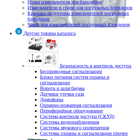
Ножи измельчителя для блендеров
Измельчители в сборе для погружных блендеров
Крышки-редукторы измельчителей погружных
блендеров
Чаши для измельчителей погружных блендеров
Другие товары каталога
Безопасность и контроль доступа
Беспроводные сигнализации
Блоки питания систем охраны и
сигнализации
Ворота и шлагбаумы
Датчики утечки газа
Домофоны
Охранно-пожарная сигнализация
Периферийное оборудование
Система контроля доступа (СКУД)
Системы видеонаблюдения
Системы звукового оповещения
Системы охраны и сигнализации прочее