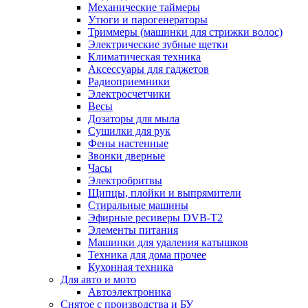
Механические таймеры
Утюги и парогенераторы
Триммеры (машинки для стрижки волос)
Электрические зубные щетки
Климатическая техника
Аксессуары для гаджетов
Радиоприемники
Электросчетчики
Весы
Дозаторы для мыла
Сушилки для рук
Фены настенные
Звонки дверные
Часы
Электробритвы
Щипцы, плойки и выпрямители
Стиральные машины
Эфирные ресиверы DVB-T2
Элементы питания
Машинки для удаления катышков
Техника для дома прочее
Кухонная техника
Для авто и мото
Автоэлектроника
Снятое с производства и БУ