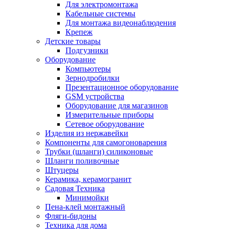
Для электромонтажа
Кабельные системы
Для монтажа видеонаблюдения
Крепеж
Детские товары
Подгузники
Оборудование
Компьютеры
Зернодробилки
Презентационное оборудование
GSM устройства
Оборудование для магазинов
Измерительные приборы
Сетевое оборудование
Изделия из нержавейки
Компоненты для самогоноварения
Трубки (шланги) силиконовые
Шланги поливочные
Штуцеры
Керамика, керамогранит
Садовая Техника
Минимойки
Пена-клей монтажный
Фляги-бидоны
Техника для дома