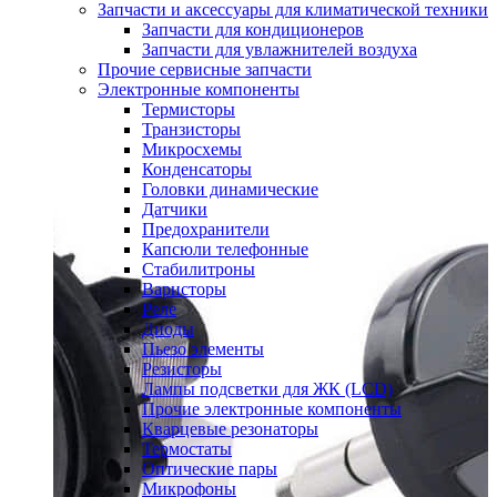
Запчасти и аксессуары для климатической техники
Запчасти для кондиционеров
Запчасти для увлажнителей воздуха
Прочие сервисные запчасти
Электронные компоненты
Термисторы
Транзисторы
Микросхемы
Конденсаторы
Головки динамические
Датчики
Предохранители
Капсюли телефонные
Стабилитроны
Варисторы
Реле
Диоды
Пьезо элементы
Резисторы
Лампы подсветки для ЖК (LCD)
Прочие электронные компоненты
Кварцевые резонаторы
Термостаты
Оптические пары
Микрофоны