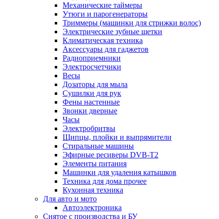
Механические таймеры
Утюги и парогенераторы
Триммеры (машинки для стрижки волос)
Электрические зубные щетки
Климатическая техника
Аксессуары для гаджетов
Радиоприемники
Электросчетчики
Весы
Дозаторы для мыла
Сушилки для рук
Фены настенные
Звонки дверные
Часы
Электробритвы
Щипцы, плойки и выпрямители
Стиральные машины
Эфирные ресиверы DVB-T2
Элементы питания
Машинки для удаления катышков
Техника для дома прочее
Кухонная техника
Для авто и мото
Автоэлектроника
Снятое с производства и БУ