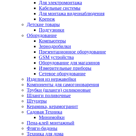
Для электромонтажа
Кабельные системы
Для монтажа видеонаблюдения
Крепеж
Детские товары
Подгузники
Оборудование
Компьютеры
Зернодробилки
Презентационное оборудование
GSM устройства
Оборудование для магазинов
Измерительные приборы
Сетевое оборудование
Изделия из нержавейки
Компоненты для самогоноварения
Трубки (шланги) силиконовые
Шланги поливочные
Штуцеры
Керамика, керамогранит
Садовая Техника
Минимойки
Пена-клей монтажный
Фляги-бидоны
Техника для дома