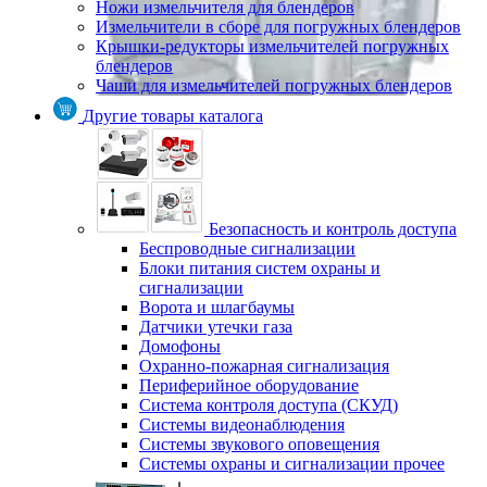
Ножи измельчителя для блендеров
Измельчители в сборе для погружных блендеров
Крышки-редукторы измельчителей погружных
блендеров
Чаши для измельчителей погружных блендеров
Другие товары каталога
Безопасность и контроль доступа
Беспроводные сигнализации
Блоки питания систем охраны и
сигнализации
Ворота и шлагбаумы
Датчики утечки газа
Домофоны
Охранно-пожарная сигнализация
Периферийное оборудование
Система контроля доступа (СКУД)
Системы видеонаблюдения
Системы звукового оповещения
Системы охраны и сигнализации прочее