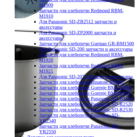
M1909
Запчасти для хлебопечи Redmond RBM-
M1910
Для Panasonic SD-ZB2512 запчасти и
аксессуары
Для Panasonic SD-ZP2000 запчасти и
аксессуары
Запчасти для хлебопечи Gurman GR-BM1500
Для Panasonic SD-200 запчасти и аксессуары
Запчасти для хлебопечи Redmond RBM-
M1920
Запчасти для хлебопечи Redmond RBM-
M1921
Для Panasonic SD-207 запчасти и аксессуары
Запчасти для хлебопечи Binatone BM202
Запчасти для хлебопечи Gorenje BM1210BK
Запчасти для хлебопечи Gorenje BM910WII
Запчасти для хлебопечи Panasonic SD-B2510
Запчасти для хлебопечи Panasonic SD-R2520
Запчасти для хлебопечи Panasonic SD-R2530
Запчасти для хлебопечи Panasonic SD-
YR2540
Запчасти для хлебопечи Panasonic SD-
YR2550