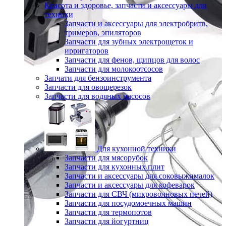
Красота и здоровье, запчасти и аксессуары для
техники
Запчасти и аксессуары для электробритв,
тримеров, эпиляторов
Запчасти для зубных электрощеток и
ирригаторов
Запчасти для фенов, щипцов для волос
Запчасти для молокоотсосов
Запчати для бензоинструмента
Запчасти для овощерезок
Запчасти для водяных насосов
Для кухонной техники
Запчасти для мясорубок
Запчасти для кухонных плит
Запчасти и аксессуары для соковыжималок
Запчасти и аксессуары для кофеварок
Запчасти для СВЧ (микроволновых печей)
Запчасти для посудомоечных машин
Запчасти для термопотов
Запчасти для йогуртниц