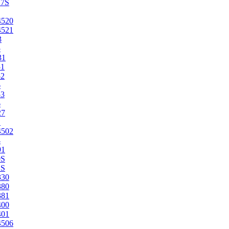
27S
4520
4521
3
5
31
51
52
6
53
6
27
1
4502
4
91
0S
2S
330
380
381
400
401
4506