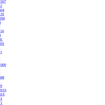
4507
02
504
03S
200
0
0
516
0
0E
00S
5
91
8
0
1000
0
6
388
7
99
391S
41S
31
71