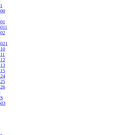
5
1
500
3
501
011
502
9
5021
510
11
512
513
515
524
525
526
0
2S
503