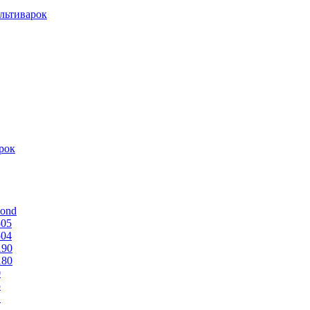
льтиварок
рок
mond
505
504
190
180
0
5
1