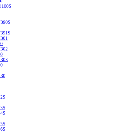
0
D100S
2
F390S
3
F391S
M301
40
M302
50
M303
70
230
2
22S
23S
24S
25S
26S