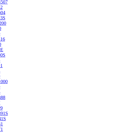
4507
02
504
03S
200
0
0
516
0
0E
00S
5
91
8
0
1000
0
6
388
7
99
391S
41S
31
71