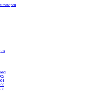
льтиварок
рок
mond
505
504
190
180
0
5
1