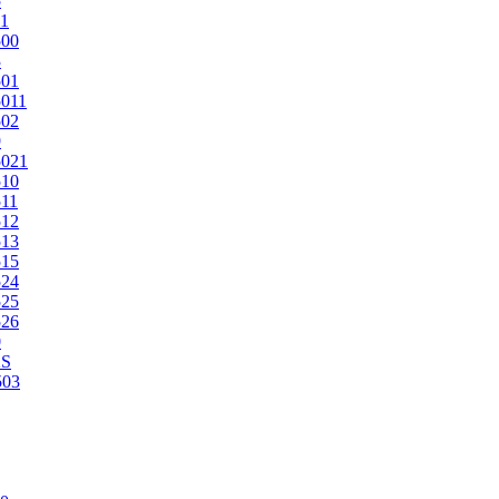
5
1
500
3
501
011
502
9
5021
510
11
512
513
515
524
525
526
0
2S
503