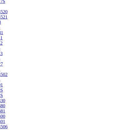
27S
4520
4521
3
5
31
51
52
6
53
6
27
1
4502
4
91
0S
2S
330
380
381
400
401
4506