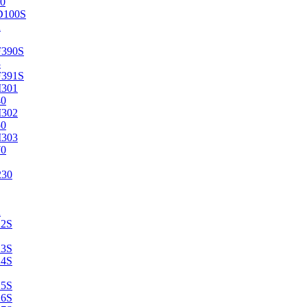
0
D100S
2
F390S
3
F391S
M301
40
M302
50
M303
70
230
2
22S
23S
24S
25S
26S