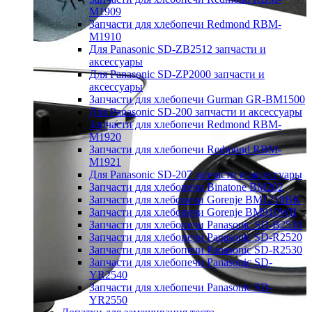
M1909
Запчасти для хлебопечи Redmond RBM-
M1910
Для Panasonic SD-ZB2512 запчасти и
аксессуары
Для Panasonic SD-ZP2000 запчасти и
аксессуары
Запчасти для хлебопечи Gurman GR-BM1500
Для Panasonic SD-200 запчасти и аксессуары
Запчасти для хлебопечи Redmond RBM-
M1920
Запчасти для хлебопечи Redmond RBM-
M1921
Для Panasonic SD-207 запчасти и аксессуары
Запчасти для хлебопечи Binatone BM202
Запчасти для хлебопечи Gorenje BM1210BK
Запчасти для хлебопечи Gorenje BM910WII
Запчасти для хлебопечи Panasonic SD-B2510
Запчасти для хлебопечи Panasonic SD-R2520
Запчасти для хлебопечи Panasonic SD-R2530
Запчасти для хлебопечи Panasonic SD-
YR2540
Запчасти для хлебопечи Panasonic SD-
YR2550