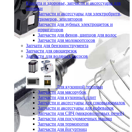
Красота и здоровье, запчасти и аксессуары для
техники
Запчасти и аксессуары для электробритв,
тримеров, эпиляторов
Запчасти для зубных электрощеток и
ирригаторов
Запчасти для фенов, щипцов для волос
Запчасти для молокоотсосов
Запчати для бензоинструмента
Запчасти для овощерезок
Запчасти для водяных насосов
Для кухонной техники
Запчасти для мясорубок
Запчасти для кухонных плит
Запчасти и аксессуары для соковыжималок
Запчасти и аксессуары для кофеварок
Запчасти для СВЧ (микроволновых печей)
Запчасти для посудомоечных машин
Запчасти для термопотов
Запчасти для йогуртниц