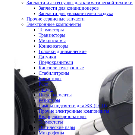
Запчасти и аксессуары для климатической техники
Запчасти для кондиционеров
Запчасти для увлажнителей воздуха
Прочие сервисные запчасти
Электронные компоненты
Термисторы
Транзисторы
Микросхемы
Конденсаторы
Головки динамические
Датчики
Предохранители
Капсюли телефонные
Стабилитроны
Варисторы
Реле
Диоды
Пьезо элементы
Резисторы
Лампы подсветки для ЖК (LCD)
Прочие электронные компоненты
Кварцевые резонаторы
Термостаты
Оптические пары
Микрофоны