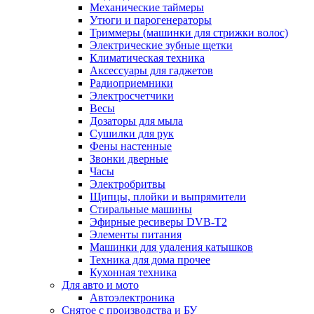
Механические таймеры
Утюги и парогенераторы
Триммеры (машинки для стрижки волос)
Электрические зубные щетки
Климатическая техника
Аксессуары для гаджетов
Радиоприемники
Электросчетчики
Весы
Дозаторы для мыла
Сушилки для рук
Фены настенные
Звонки дверные
Часы
Электробритвы
Щипцы, плойки и выпрямители
Стиральные машины
Эфирные ресиверы DVB-T2
Элементы питания
Машинки для удаления катышков
Техника для дома прочее
Кухонная техника
Для авто и мото
Автоэлектроника
Снятое с производства и БУ