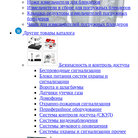
Ножи измельчителя для блендеров
Измельчители в сборе для погружных блендеров
Крышки-редукторы измельчителей погружных
блендеров
Чаши для измельчителей погружных блендеров
Другие товары каталога
Безопасность и контроль доступа
Беспроводные сигнализации
Блоки питания систем охраны и
сигнализации
Ворота и шлагбаумы
Датчики утечки газа
Домофоны
Охранно-пожарная сигнализация
Периферийное оборудование
Система контроля доступа (СКУД)
Системы видеонаблюдения
Системы звукового оповещения
Системы охраны и сигнализации прочее