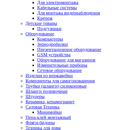
Для электромонтажа
Кабельные системы
Для монтажа видеонаблюдения
Крепеж
Детские товары
Подгузники
Оборудование
Компьютеры
Зернодробилки
Презентационное оборудование
GSM устройства
Оборудование для магазинов
Измерительные приборы
Сетевое оборудование
Изделия из нержавейки
Компоненты для самогоноварения
Трубки (шланги) силиконовые
Шланги поливочные
Штуцеры
Керамика, керамогранит
Садовая Техника
Минимойки
Пена-клей монтажный
Фляги-бидоны
Техника для дома