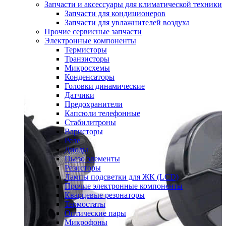
Запчасти и аксессуары для климатической техники
Запчасти для кондиционеров
Запчасти для увлажнителей воздуха
Прочие сервисные запчасти
Электронные компоненты
Термисторы
Транзисторы
Микросхемы
Конденсаторы
Головки динамические
Датчики
Предохранители
Капсюли телефонные
Стабилитроны
Варисторы
Реле
Диоды
Пьезо элементы
Резисторы
Лампы подсветки для ЖК (LCD)
Прочие электронные компоненты
Кварцевые резонаторы
Термостаты
Оптические пары
Микрофоны