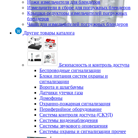
Ножи измельчителя для блендеров
Измельчители в сборе для погружных блендеров
Крышки-редукторы измельчителей погружных
блендеров
Чаши для измельчителей погружных блендеров
Другие товары каталога
Безопасность и контроль доступа
Беспроводные сигнализации
Блоки питания систем охраны и
сигнализации
Ворота и шлагбаумы
Датчики утечки газа
Домофоны
Охранно-пожарная сигнализация
Периферийное оборудование
Система контроля доступа (СКУД)
Системы видеонаблюдения
Системы звукового оповещения
Системы охраны и сигнализации прочее