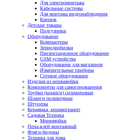
Для электромонтажа
Кабельные системы
Для монтажа видеонаблюдения
Крепеж
Детские товары
Подгузники
Оборудование
Компьютеры
Зернодробилки
Презентационное оборудование
GSM устройства
Оборудование для магазинов
Измерительные приборы
Сетевое оборудование
Изделия из нержавейки
Компоненты для самогоноварения
Трубки (шланги) силиконовые
Шланги поливочные
Штуцеры
Керамика, керамогранит
Садовая Техника
Минимойки
Пена-клей монтажный
Фляги-бидоны
Техника для дома