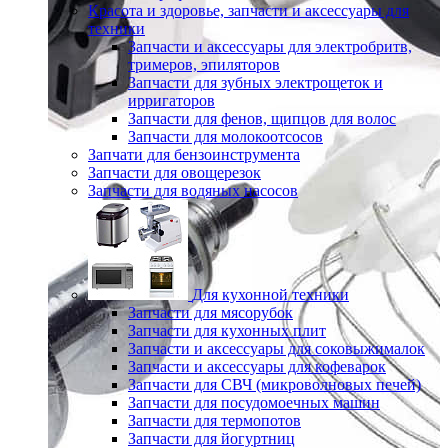
Красота и здоровье, запчасти и аксессуары для
техники
Запчасти и аксессуары для электробритв,
тримеров, эпиляторов
Запчасти для зубных электрощеток и
ирригаторов
Запчасти для фенов, щипцов для волос
Запчасти для молокоотсосов
Запчати для бензоинструмента
Запчасти для овощерезок
Запчасти для водяных насосов
Для кухонной техники
Запчасти для мясорубок
Запчасти для кухонных плит
Запчасти и аксессуары для соковыжималок
Запчасти и аксессуары для кофеварок
Запчасти для СВЧ (микроволновых печей)
Запчасти для посудомоечных машин
Запчасти для термопотов
Запчасти для йогуртниц