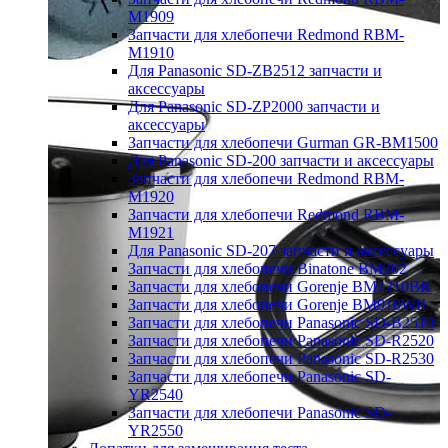
M1909
Запчасти для хлебопечи Redmond RBM-
M1910
Для Panasonic SD-ZB2512 запчасти и
аксессуары
Для Panasonic SD-ZP2000 запчасти и
аксессуары
Запчасти для хлебопечи Gurman GR-BM1500
Для Panasonic SD-200 запчасти и аксессуары
Запчасти для хлебопечи Redmond RBM-
M1920
Запчасти для хлебопечи Redmond RBM-
M1921
Для Panasonic SD-207 запчасти и аксессуары
Запчасти для хлебопечи Binatone BM202
Запчасти для хлебопечи Gorenje BM1210BK
Запчасти для хлебопечи Gorenje BM910WII
Запчасти для хлебопечи Panasonic SD-B2510
Запчасти для хлебопечи Panasonic SD-R2520
Запчасти для хлебопечи Panasonic SD-R2530
Запчасти для хлебопечи Panasonic SD-
YR2540
Запчасти для хлебопечи Panasonic SD-
YR2550