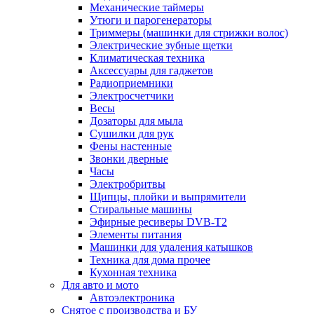
Механические таймеры
Утюги и парогенераторы
Триммеры (машинки для стрижки волос)
Электрические зубные щетки
Климатическая техника
Аксессуары для гаджетов
Радиоприемники
Электросчетчики
Весы
Дозаторы для мыла
Сушилки для рук
Фены настенные
Звонки дверные
Часы
Электробритвы
Щипцы, плойки и выпрямители
Стиральные машины
Эфирные ресиверы DVB-T2
Элементы питания
Машинки для удаления катышков
Техника для дома прочее
Кухонная техника
Для авто и мото
Автоэлектроника
Снятое с производства и БУ