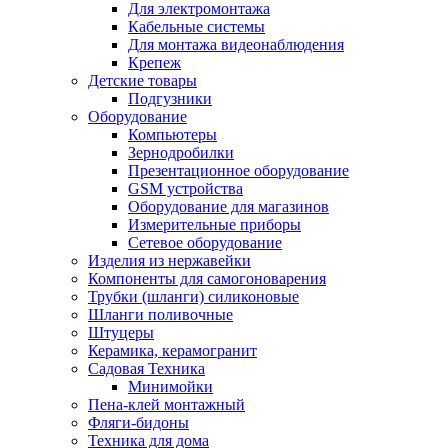
Для электромонтажа
Кабельные системы
Для монтажа видеонаблюдения
Крепеж
Детские товары
Подгузники
Оборудование
Компьютеры
Зернодробилки
Презентационное оборудование
GSM устройства
Оборудование для магазинов
Измерительные приборы
Сетевое оборудование
Изделия из нержавейки
Компоненты для самогоноварения
Трубки (шланги) силиконовые
Шланги поливочные
Штуцеры
Керамика, керамогранит
Садовая Техника
Минимойки
Пена-клей монтажный
Фляги-бидоны
Техника для дома