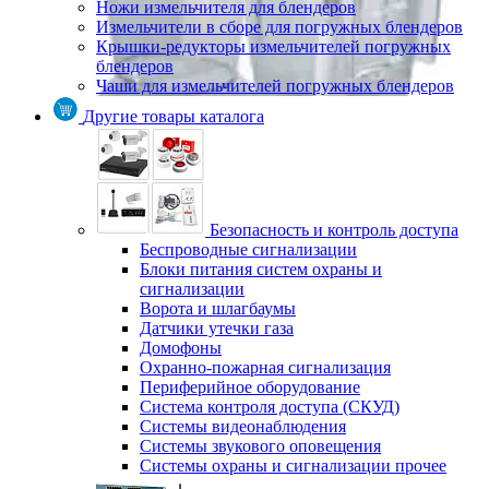
Ножи измельчителя для блендеров
Измельчители в сборе для погружных блендеров
Крышки-редукторы измельчителей погружных
блендеров
Чаши для измельчителей погружных блендеров
Другие товары каталога
Безопасность и контроль доступа
Беспроводные сигнализации
Блоки питания систем охраны и
сигнализации
Ворота и шлагбаумы
Датчики утечки газа
Домофоны
Охранно-пожарная сигнализация
Периферийное оборудование
Система контроля доступа (СКУД)
Системы видеонаблюдения
Системы звукового оповещения
Системы охраны и сигнализации прочее