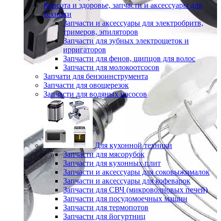
Красота и здоровье, запчасти и аксессуары для
техники
Запчасти и аксессуары для электробритв,
тримеров, эпиляторов
Запчасти для зубных электрощеток и
ирригаторов
Запчасти для фенов, щипцов для волос
Запчасти для молокоотсосов
Запчати для бензоинструмента
Запчасти для овощерезок
Запчасти для водяных насосов
Для кухонной техники
Запчасти для мясорубок
Запчасти для кухонных плит
Запчасти и аксессуары для соковыжималок
Запчасти и аксессуары для кофеварок
Запчасти для СВЧ (микроволновых печей)
Запчасти для посудомоечных машин
Запчасти для термопотов
Запчасти для йогуртниц