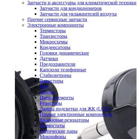
Запчасти и аксессуары для климатической техники
Запчасти для кондиционеров
Запчасти для увлажнителей воздуха
Прочие сервисные запчасти
Электронные компоненты
Термисторы
Транзисторы
Микросхемы
Конденсаторы
Головки динамические
Датчики
Предохранители
Капсюли телефонные
Стабилитроны
Варисторы
Реле
Диоды
Пьезо элементы
Резисторы
Лампы подсветки для ЖК (LCD)
Прочие электронные компоненты
Кварцевые резонаторы
Термостаты
Оптические пары
Микрофоны