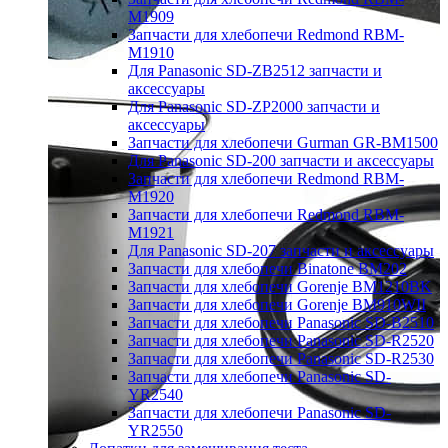
M1909
Запчасти для хлебопечи Redmond RBM-
M1910
Для Panasonic SD-ZB2512 запчасти и
аксессуары
Для Panasonic SD-ZP2000 запчасти и
аксессуары
Запчасти для хлебопечи Gurman GR-BM1500
Для Panasonic SD-200 запчасти и аксессуары
Запчасти для хлебопечи Redmond RBM-
M1920
Запчасти для хлебопечи Redmond RBM-
M1921
Для Panasonic SD-207 запчасти и аксессуары
Запчасти для хлебопечи Binatone BM202
Запчасти для хлебопечи Gorenje BM1210BK
Запчасти для хлебопечи Gorenje BM910WII
Запчасти для хлебопечи Panasonic SD-B2510
Запчасти для хлебопечи Panasonic SD-R2520
Запчасти для хлебопечи Panasonic SD-R2530
Запчасти для хлебопечи Panasonic SD-
YR2540
Запчасти для хлебопечи Panasonic SD-
YR2550