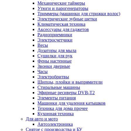
Механические таймеры
Утюги и парогенераторы
Триммеры (машинки для стрижки волос)
Электрические зубные щетки
Климатическая техника
Аксессуары для гаджетов
Радиоприемники
Электросчетчики
Весы
Дозаторы для мыла
Сушилки для рук
Фены настенные
Звонки дверные
Часы
Электробритвы
Щипцы, плойки и выпрямители
Стиральные машины
Эфирные ресиверы DVB-T2
Элементы питания
Машинки для удаления катышков
Техника для дома прочее
Кухонная техника
Для авто и мото
Автоэлектроника
Снятое с производства и БУ