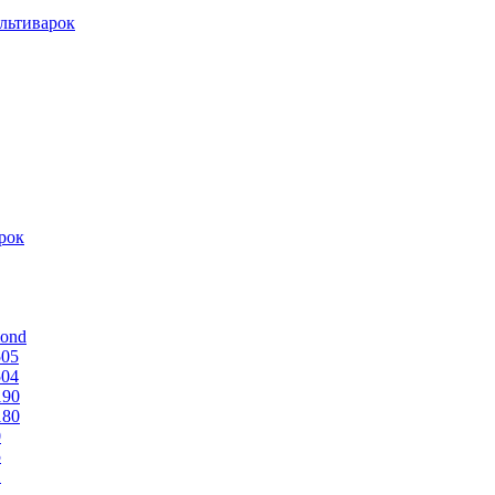
льтиварок
рок
mond
505
504
190
180
0
5
1