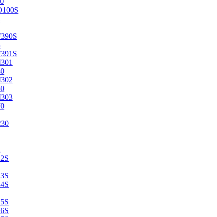
0
D100S
2
F390S
3
F391S
M301
40
M302
50
M303
70
230
2
22S
23S
24S
25S
26S