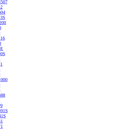
4507
02
504
03S
200
0
0
516
0
0E
00S
5
91
8
0
1000
0
6
388
7
99
391S
41S
31
71