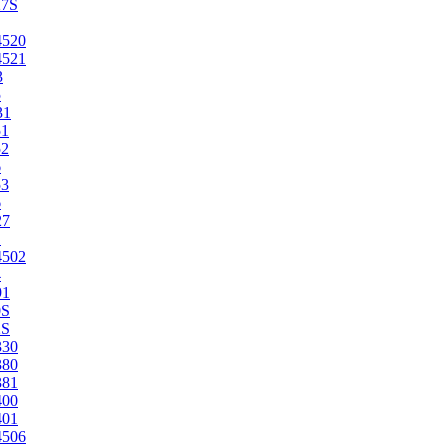
27S
4520
4521
3
5
31
51
52
6
53
6
27
1
4502
4
91
0S
2S
330
380
381
400
401
4506