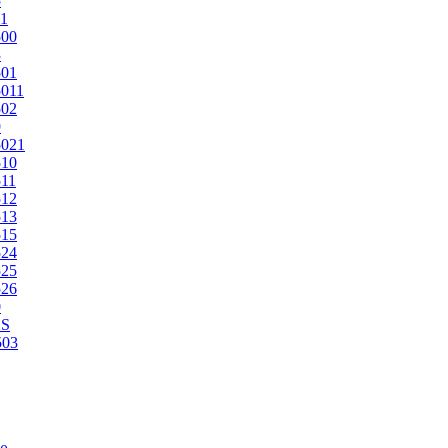
5
1
500
3
501
011
502
9
5021
510
11
512
513
515
524
525
526
0
2S
503