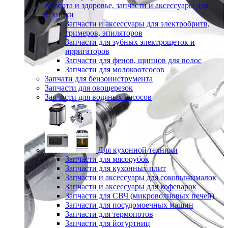
Красота и здоровье, запчасти и аксессуары для
техники
Запчасти и аксессуары для электробритв,
тримеров, эпиляторов
Запчасти для зубных электрощеток и
ирригаторов
Запчасти для фенов, щипцов для волос
Запчасти для молокоотсосов
Запчати для бензоинструмента
Запчасти для овощерезок
Запчасти для водяных насосов
Для кухонной техники
Запчасти для мясорубок
Запчасти для кухонных плит
Запчасти и аксессуары для соковыжималок
Запчасти и аксессуары для кофеварок
Запчасти для СВЧ (микроволновых печей)
Запчасти для посудомоечных машин
Запчасти для термопотов
Запчасти для йогуртниц