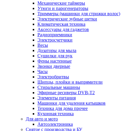
Механические таймеры
Утюги и парогенераторы
Триммеры (машинки для стрижки волос)
Электрические зубные щетки
Климатическая техника
Аксессуары для гаджетов
Радиоприемники
Электросчетчики
Весы
Дозаторы для мыла
Сушилки для рук
Фены настенные
Звонки дверные
Часы
Электробритвы
Щипцы, плойки и выпрямители
Стиральные машины
Эфирные ресиверы DVB-T2
Элементы питания
Машинки для удаления катышков
Техника для дома прочее
Кухонная техника
Для авто и мото
Автоэлектроника
Снятое с производства и БУ