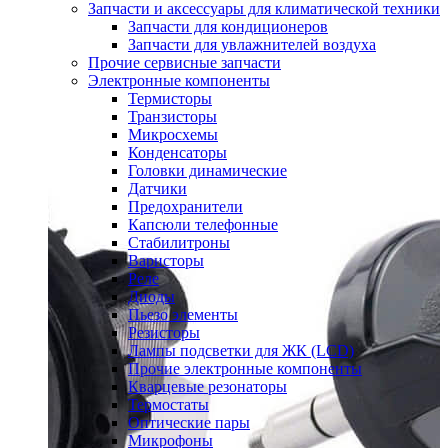
Запчасти и аксессуары для климатической техники
Запчасти для кондиционеров
Запчасти для увлажнителей воздуха
Прочие сервисные запчасти
Электронные компоненты
Термисторы
Транзисторы
Микросхемы
Конденсаторы
Головки динамические
Датчики
Предохранители
Капсюли телефонные
Стабилитроны
Варисторы
Реле
Диоды
Пьезо элементы
Резисторы
Лампы подсветки для ЖК (LCD)
Прочие электронные компоненты
Кварцевые резонаторы
Термостаты
Оптические пары
Микрофоны