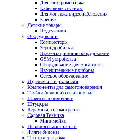
Для электромонтажа
Кабельные системы
Для монтажа видеонаблюдения
Крепеж
Детские товары
Подгузники
Оборудование
Компьютеры
Зернодробилки
Презентационное оборудование
GSM устройства
Оборудование для магазинов
Измерительные приборы
Сетевое оборудование
Изделия из нержавейки
Компоненты для самогоноварения
Трубки (шланги) силиконовые
Шланги поливочные
Штуцеры
Керамика, керамогранит
Садовая Техника
Минимойки
Пена-клей монтажный
Фляги-бидоны
Техника для дома