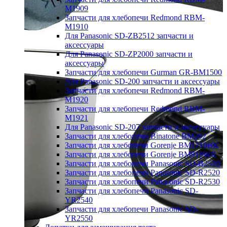
M1909
Запчасти для хлебопечи Redmond RBM-
M1910
Для Panasonic SD-ZB2512 запчасти и
аксессуары
Для Panasonic SD-ZP2000 запчасти и
аксессуары
Запчасти для хлебопечи Gurman GR-BM1500
Для Panasonic SD-200 запчасти и аксессуары
Запчасти для хлебопечи Redmond RBM-
M1920
Запчасти для хлебопечи Redmond RBM-
M1921
Для Panasonic SD-207 запчасти и аксессуары
Запчасти для хлебопечи Binatone BM202
Запчасти для хлебопечи Gorenje BM1210BK
Запчасти для хлебопечи Gorenje BM910WII
Запчасти для хлебопечи Panasonic SD-B2510
Запчасти для хлебопечи Panasonic SD-R2520
Запчасти для хлебопечи Panasonic SD-R2530
Запчасти для хлебопечи Panasonic SD-
YR2540
Запчасти для хлебопечи Panasonic SD-
YR2550