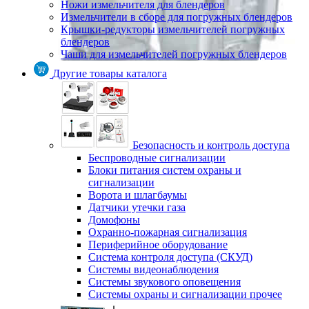
Ножи измельчителя для блендеров
Измельчители в сборе для погружных блендеров
Крышки-редукторы измельчителей погружных
блендеров
Чаши для измельчителей погружных блендеров
Другие товары каталога
Безопасность и контроль доступа
Беспроводные сигнализации
Блоки питания систем охраны и
сигнализации
Ворота и шлагбаумы
Датчики утечки газа
Домофоны
Охранно-пожарная сигнализация
Периферийное оборудование
Система контроля доступа (СКУД)
Системы видеонаблюдения
Системы звукового оповещения
Системы охраны и сигнализации прочее