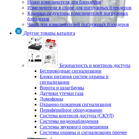
Ножи измельчителя для блендеров
Измельчители в сборе для погружных блендеров
Крышки-редукторы измельчителей погружных
блендеров
Чаши для измельчителей погружных блендеров
Другие товары каталога
Безопасность и контроль доступа
Беспроводные сигнализации
Блоки питания систем охраны и
сигнализации
Ворота и шлагбаумы
Датчики утечки газа
Домофоны
Охранно-пожарная сигнализация
Периферийное оборудование
Система контроля доступа (СКУД)
Системы видеонаблюдения
Системы звукового оповещения
Системы охраны и сигнализации прочее