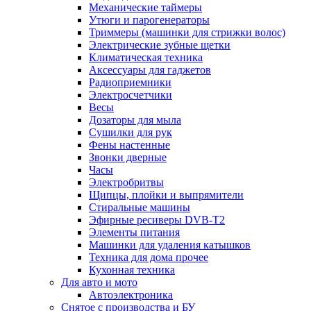
Механические таймеры
Утюги и парогенераторы
Триммеры (машинки для стрижки волос)
Электрические зубные щетки
Климатическая техника
Аксессуары для гаджетов
Радиоприемники
Электросчетчики
Весы
Дозаторы для мыла
Сушилки для рук
Фены настенные
Звонки дверные
Часы
Электробритвы
Щипцы, плойки и выпрямители
Стиральные машины
Эфирные ресиверы DVB-T2
Элементы питания
Машинки для удаления катышков
Техника для дома прочее
Кухонная техника
Для авто и мото
Автоэлектроника
Снятое с производства и БУ