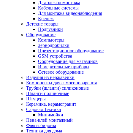
Для электромонтажа
Кабельные системы
Для монтажа видеонаблюдения
Крепеж
Детские товары
Подгузники
Оборудование
Компьютеры
Зернодробилки
Презентационное оборудование
GSM устройства
Оборудование для магазинов
Измерительные приборы
Сетевое оборудование
Изделия из нержавейки
Компоненты для самогоноварения
Трубки (шланги) силиконовые
Шланги поливочные
Штуцеры
Керамика, керамогранит
Садовая Техника
Минимойки
Пена-клей монтажный
Фляги-бидоны
Техника для дома