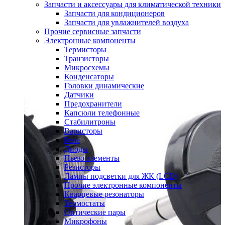
Запчасти и аксессуары для климатической техники
Запчасти для кондиционеров
Запчасти для увлажнителей воздуха
Прочие сервисные запчасти
Электронные компоненты
Термисторы
Транзисторы
Микросхемы
Конденсаторы
Головки динамические
Датчики
Предохранители
Капсюли телефонные
Стабилитроны
Варисторы
Реле
Диоды
Пьезо элементы
Резисторы
Лампы подсветки для ЖК (LCD)
Прочие электронные компоненты
Кварцевые резонаторы
Термостаты
Оптические пары
Микрофоны