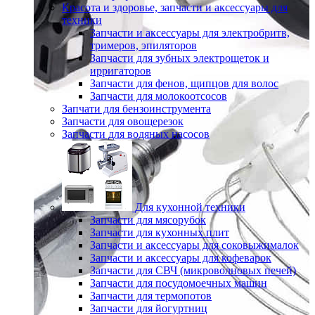
Красота и здоровье, запчасти и аксессуары для
техники
Запчасти и аксессуары для электробритв,
тримеров, эпиляторов
Запчасти для зубных электрощеток и
ирригаторов
Запчасти для фенов, щипцов для волос
Запчасти для молокоотсосов
Запчати для бензоинструмента
Запчасти для овощерезок
Запчасти для водяных насосов
Для кухонной техники
Запчасти для мясорубок
Запчасти для кухонных плит
Запчасти и аксессуары для соковыжималок
Запчасти и аксессуары для кофеварок
Запчасти для СВЧ (микроволновых печей)
Запчасти для посудомоечных машин
Запчасти для термопотов
Запчасти для йогуртниц