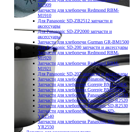
M1909
Запчасти для хлебопечи Redmond RBM-
M1910
Для Panasonic SD-ZB2512 запчасти и
аксессуары
Для Panasonic SD-ZP2000 запчасти и
аксессуары
Запчасти для хлебопечи Gurman GR-BM1500
Для Panasonic SD-200 запчасти и аксессуары
Запчасти для хлебопечи Redmond RBM-
M1920
Запчасти для хлебопечи Redmond RBM-
M1921
Для Panasonic SD-207 запчасти и аксессуары
Запчасти для хлебопечи Binatone BM202
Запчасти для хлебопечи Gorenje BM1210BK
Запчасти для хлебопечи Gorenje BM910WII
Запчасти для хлебопечи Panasonic SD-B2510
Запчасти для хлебопечи Panasonic SD-R2520
Запчасти для хлебопечи Panasonic SD-R2530
Запчасти для хлебопечи Panasonic SD-
YR2540
Запчасти для хлебопечи Panasonic SD-
YR2550