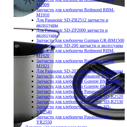
M1909
Запчасти для хлебопечи Redmond RBM-
M1910
Для Panasonic SD-ZB2512 запчасти и
аксессуары
Для Panasonic SD-ZP2000 запчасти и
аксессуары
Запчасти для хлебопечи Gurman GR-BM1500
Для Panasonic SD-200 запчасти и аксессуары
Запчасти для хлебопечи Redmond RBM-
M1920
Запчасти для хлебопечи Redmond RBM-
M1921
Для Panasonic SD-207 запчасти и аксессуары
Запчасти для хлебопечи Binatone BM202
Запчасти для хлебопечи Gorenje BM1210BK
Запчасти для хлебопечи Gorenje BM910WII
Запчасти для хлебопечи Panasonic SD-B2510
Запчасти для хлебопечи Panasonic SD-R2520
Запчасти для хлебопечи Panasonic SD-R2530
Запчасти для хлебопечи Panasonic SD-
YR2540
Запчасти для хлебопечи Panasonic SD-
YR2550