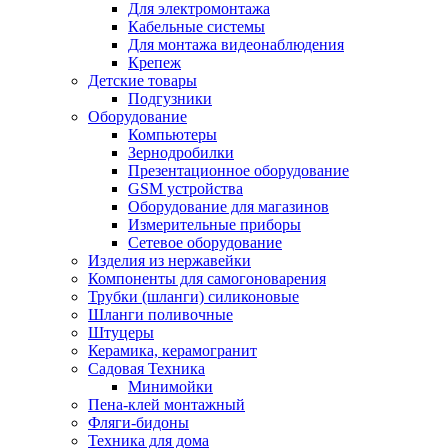
Для электромонтажа
Кабельные системы
Для монтажа видеонаблюдения
Крепеж
Детские товары
Подгузники
Оборудование
Компьютеры
Зернодробилки
Презентационное оборудование
GSM устройства
Оборудование для магазинов
Измерительные приборы
Сетевое оборудование
Изделия из нержавейки
Компоненты для самогоноварения
Трубки (шланги) силиконовые
Шланги поливочные
Штуцеры
Керамика, керамогранит
Садовая Техника
Минимойки
Пена-клей монтажный
Фляги-бидоны
Техника для дома