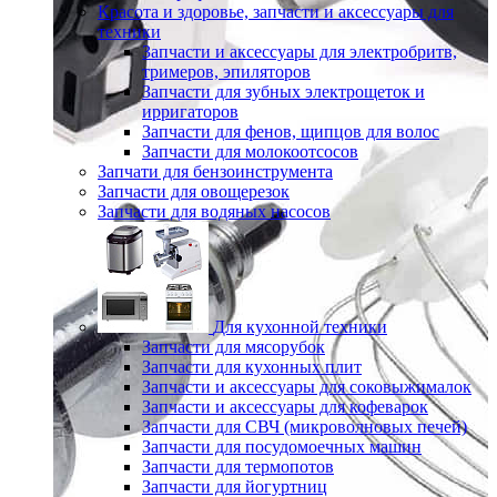
Красота и здоровье, запчасти и аксессуары для
техники
Запчасти и аксессуары для электробритв,
тримеров, эпиляторов
Запчасти для зубных электрощеток и
ирригаторов
Запчасти для фенов, щипцов для волос
Запчасти для молокоотсосов
Запчати для бензоинструмента
Запчасти для овощерезок
Запчасти для водяных насосов
Для кухонной техники
Запчасти для мясорубок
Запчасти для кухонных плит
Запчасти и аксессуары для соковыжималок
Запчасти и аксессуары для кофеварок
Запчасти для СВЧ (микроволновых печей)
Запчасти для посудомоечных машин
Запчасти для термопотов
Запчасти для йогуртниц