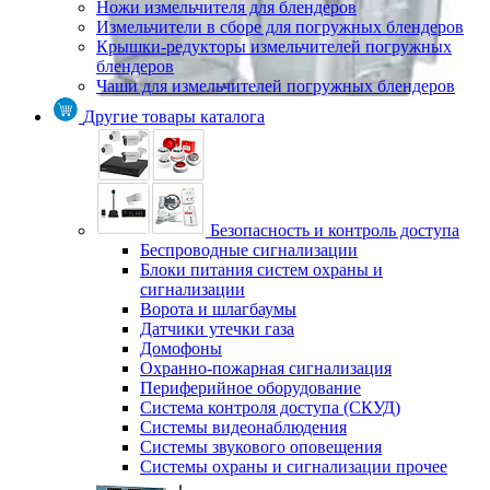
Ножи измельчителя для блендеров
Измельчители в сборе для погружных блендеров
Крышки-редукторы измельчителей погружных
блендеров
Чаши для измельчителей погружных блендеров
Другие товары каталога
Безопасность и контроль доступа
Беспроводные сигнализации
Блоки питания систем охраны и
сигнализации
Ворота и шлагбаумы
Датчики утечки газа
Домофоны
Охранно-пожарная сигнализация
Периферийное оборудование
Система контроля доступа (СКУД)
Системы видеонаблюдения
Системы звукового оповещения
Системы охраны и сигнализации прочее