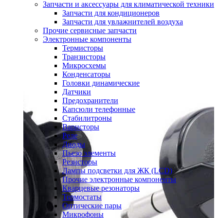
Запчасти и аксессуары для климатической техники
Запчасти для кондиционеров
Запчасти для увлажнителей воздуха
Прочие сервисные запчасти
Электронные компоненты
Термисторы
Транзисторы
Микросхемы
Конденсаторы
Головки динамические
Датчики
Предохранители
Капсюли телефонные
Стабилитроны
Варисторы
Реле
Диоды
Пьезо элементы
Резисторы
Лампы подсветки для ЖК (LCD)
Прочие электронные компоненты
Кварцевые резонаторы
Термостаты
Оптические пары
Микрофоны