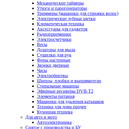
Механические таймеры
Утюги и парогенераторы
Триммеры (машинки для стрижки волос)
Электрические зубные щетки
Климатическая техника
Аксессуары для гаджетов
Радиоприемники
Электросчетчики
Весы
Дозаторы для мыла
Сушилки для рук
Фены настенные
Звонки дверные
Часы
Электробритвы
Щипцы, плойки и выпрямители
Стиральные машины
Эфирные ресиверы DVB-T2
Элементы питания
Машинки для удаления катышков
Техника для дома прочее
Кухонная техника
Для авто и мото
Автоэлектроника
Снятое с производства и БУ