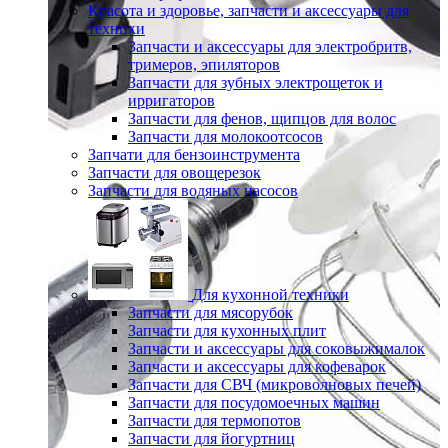
Красота и здоровье, запчасти и аксессуары для
техники
Запчасти и аксессуары для электробритв,
тримеров, эпиляторов
Запчасти для зубных электрощеток и
ирригаторов
Запчасти для фенов, щипцов для волос
Запчасти для молокоотсосов
Запчати для бензоинструмента
Запчасти для овощерезок
Запчасти для водяных насосов
Для кухонной техники
Запчасти для мясорубок
Запчасти для кухонных плит
Запчасти и аксессуары для соковыжималок
Запчасти и аксессуары для кофеварок
Запчасти для СВЧ (микроволновых печей)
Запчасти для посудомоечных машин
Запчасти для термопотов
Запчасти для йогуртниц