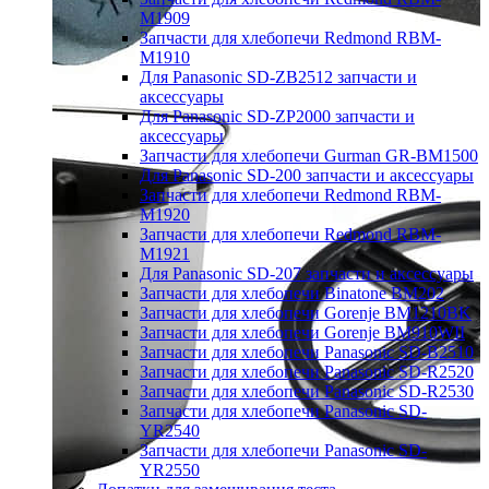
M1909
Запчасти для хлебопечи Redmond RBM-
M1910
Для Panasonic SD-ZB2512 запчасти и
аксессуары
Для Panasonic SD-ZP2000 запчасти и
аксессуары
Запчасти для хлебопечи Gurman GR-BM1500
Для Panasonic SD-200 запчасти и аксессуары
Запчасти для хлебопечи Redmond RBM-
M1920
Запчасти для хлебопечи Redmond RBM-
M1921
Для Panasonic SD-207 запчасти и аксессуары
Запчасти для хлебопечи Binatone BM202
Запчасти для хлебопечи Gorenje BM1210BK
Запчасти для хлебопечи Gorenje BM910WII
Запчасти для хлебопечи Panasonic SD-B2510
Запчасти для хлебопечи Panasonic SD-R2520
Запчасти для хлебопечи Panasonic SD-R2530
Запчасти для хлебопечи Panasonic SD-
YR2540
Запчасти для хлебопечи Panasonic SD-
YR2550