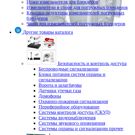
Ножи измельчителя для блендеров
Измельчители в сборе для погружных блендеров
Крышки-редукторы измельчителей погружных
блендеров
Чаши для измельчителей погружных блендеров
Другие товары каталога
Безопасность и контроль доступа
Беспроводные сигнализации
Блоки питания систем охраны и
сигнализации
Ворота и шлагбаумы
Датчики утечки газа
Домофоны
Охранно-пожарная сигнализация
Периферийное оборудование
Система контроля доступа (СКУД)
Системы видеонаблюдения
Системы звукового оповещения
Системы охраны и сигнализации прочее