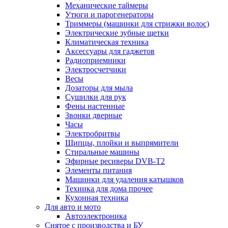
Механические таймеры
Утюги и парогенераторы
Триммеры (машинки для стрижки волос)
Электрические зубные щетки
Климатическая техника
Аксессуары для гаджетов
Радиоприемники
Электросчетчики
Весы
Дозаторы для мыла
Сушилки для рук
Фены настенные
Звонки дверные
Часы
Электробритвы
Щипцы, плойки и выпрямители
Стиральные машины
Эфирные ресиверы DVB-T2
Элементы питания
Машинки для удаления катышков
Техника для дома прочее
Кухонная техника
Для авто и мото
Автоэлектроника
Снятое с производства и БУ