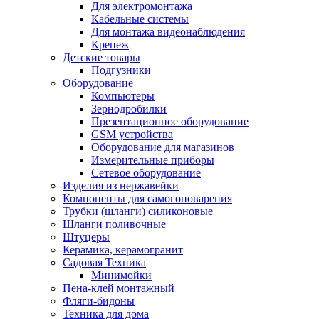
Для электромонтажа
Кабельные системы
Для монтажа видеонаблюдения
Крепеж
Детские товары
Подгузники
Оборудование
Компьютеры
Зернодробилки
Презентационное оборудование
GSM устройства
Оборудование для магазинов
Измерительные приборы
Сетевое оборудование
Изделия из нержавейки
Компоненты для самогоноварения
Трубки (шланги) силиконовые
Шланги поливочные
Штуцеры
Керамика, керамогранит
Садовая Техника
Минимойки
Пена-клей монтажный
Фляги-бидоны
Техника для дома