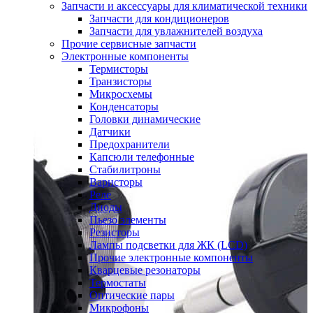
Запчасти и аксессуары для климатической техники
Запчасти для кондиционеров
Запчасти для увлажнителей воздуха
Прочие сервисные запчасти
Электронные компоненты
Термисторы
Транзисторы
Микросхемы
Конденсаторы
Головки динамические
Датчики
Предохранители
Капсюли телефонные
Стабилитроны
Варисторы
Реле
Диоды
Пьезо элементы
Резисторы
Лампы подсветки для ЖК (LCD)
Прочие электронные компоненты
Кварцевые резонаторы
Термостаты
Оптические пары
Микрофоны