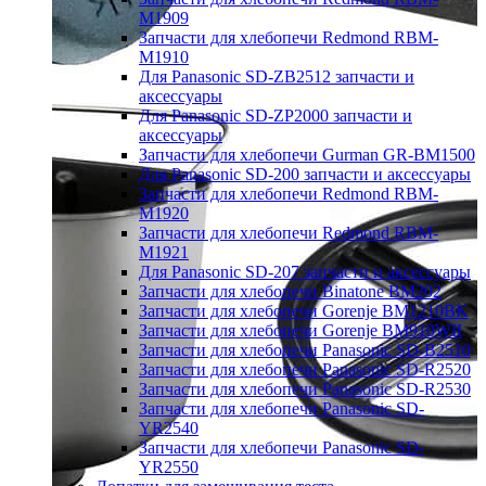
M1909
Запчасти для хлебопечи Redmond RBM-
M1910
Для Panasonic SD-ZB2512 запчасти и
аксессуары
Для Panasonic SD-ZP2000 запчасти и
аксессуары
Запчасти для хлебопечи Gurman GR-BM1500
Для Panasonic SD-200 запчасти и аксессуары
Запчасти для хлебопечи Redmond RBM-
M1920
Запчасти для хлебопечи Redmond RBM-
M1921
Для Panasonic SD-207 запчасти и аксессуары
Запчасти для хлебопечи Binatone BM202
Запчасти для хлебопечи Gorenje BM1210BK
Запчасти для хлебопечи Gorenje BM910WII
Запчасти для хлебопечи Panasonic SD-B2510
Запчасти для хлебопечи Panasonic SD-R2520
Запчасти для хлебопечи Panasonic SD-R2530
Запчасти для хлебопечи Panasonic SD-
YR2540
Запчасти для хлебопечи Panasonic SD-
YR2550