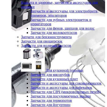
Красота и здоровье, запчасти и аксессуары для
техники
Запчасти и аксессуары для электробритв,
тримеров, эпиляторов
Запчасти для зубных электрощеток и
ирригаторов
Запчасти для фенов, щипцов для волос
Запчасти для молокоотсосов
Запчати для бензоинструмента
Запчасти для овощерезок
Запчасти для водяных насосов
Для кухонной техники
Запчасти для мясорубок
Запчасти для кухонных плит
Запчасти и аксессуары для соковыжималок
Запчасти и аксессуары для кофеварок
Запчасти для СВЧ (микроволновых печей)
Запчасти для посудомоечных машин
Запчасти для термопотов
Запчасти для йогуртниц