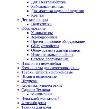
Для электромонтажа
Кабельные системы
Для монтажа видеонаблюдения
Крепеж
Детские товары
Подгузники
Оборудование
Компьютеры
Зернодробилки
Презентационное оборудование
GSM устройства
Оборудование для магазинов
Измерительные приборы
Сетевое оборудование
Изделия из нержавейки
Компоненты для самогоноварения
Трубки (шланги) силиконовые
Шланги поливочные
Штуцеры
Керамика, керамогранит
Садовая Техника
Минимойки
Пена-клей монтажный
Фляги-бидоны
Техника для дома