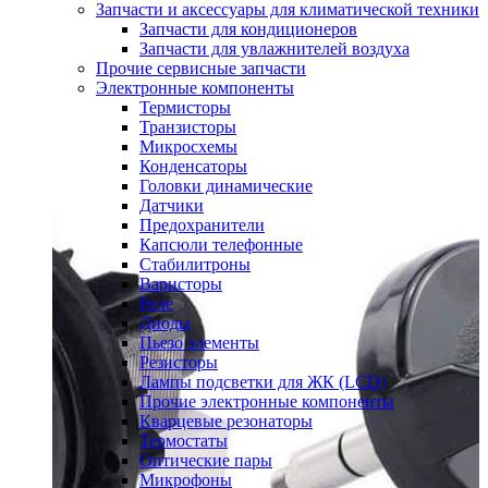
Запчасти и аксессуары для климатической техники
Запчасти для кондиционеров
Запчасти для увлажнителей воздуха
Прочие сервисные запчасти
Электронные компоненты
Термисторы
Транзисторы
Микросхемы
Конденсаторы
Головки динамические
Датчики
Предохранители
Капсюли телефонные
Стабилитроны
Варисторы
Реле
Диоды
Пьезо элементы
Резисторы
Лампы подсветки для ЖК (LCD)
Прочие электронные компоненты
Кварцевые резонаторы
Термостаты
Оптические пары
Микрофоны