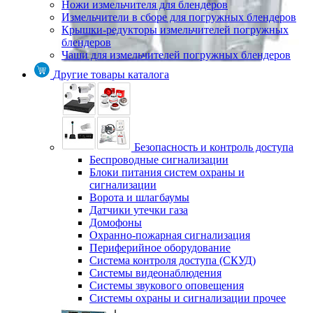
Ножи измельчителя для блендеров
Измельчители в сборе для погружных блендеров
Крышки-редукторы измельчителей погружных
блендеров
Чаши для измельчителей погружных блендеров
Другие товары каталога
Безопасность и контроль доступа
Беспроводные сигнализации
Блоки питания систем охраны и
сигнализации
Ворота и шлагбаумы
Датчики утечки газа
Домофоны
Охранно-пожарная сигнализация
Периферийное оборудование
Система контроля доступа (СКУД)
Системы видеонаблюдения
Системы звукового оповещения
Системы охраны и сигнализации прочее