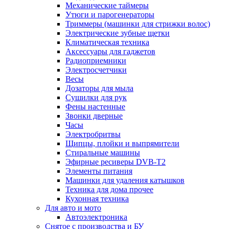
Механические таймеры
Утюги и парогенераторы
Триммеры (машинки для стрижки волос)
Электрические зубные щетки
Климатическая техника
Аксессуары для гаджетов
Радиоприемники
Электросчетчики
Весы
Дозаторы для мыла
Сушилки для рук
Фены настенные
Звонки дверные
Часы
Электробритвы
Щипцы, плойки и выпрямители
Стиральные машины
Эфирные ресиверы DVB-T2
Элементы питания
Машинки для удаления катышков
Техника для дома прочее
Кухонная техника
Для авто и мото
Автоэлектроника
Снятое с производства и БУ