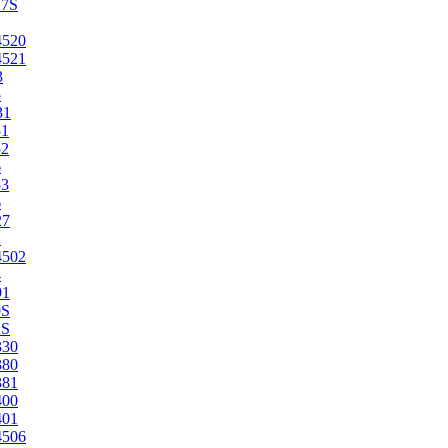
27S
4520
4521
3
5
31
51
52
6
53
6
27
1
4502
4
91
0S
2S
330
380
381
400
401
4506