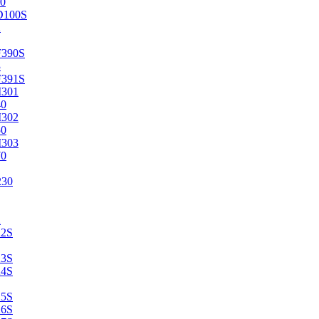
0
D100S
2
F390S
3
F391S
M301
40
M302
50
M303
70
230
2
22S
23S
24S
25S
26S