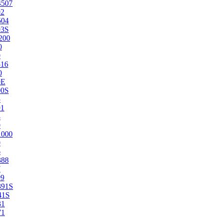
4507
02
504
03S
200
0
0
516
0
0E
00S
5
91
8
0
1000
0
6
388
7
99
391S
41S
31
71