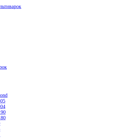
льтиварок
рок
mond
505
504
190
180
0
5
1