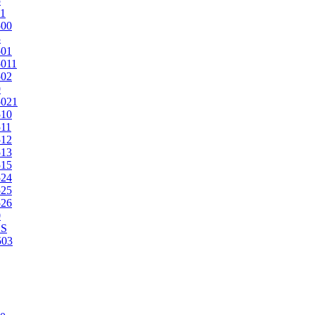
5
1
500
3
501
011
502
9
5021
510
11
512
513
515
524
525
526
0
2S
503