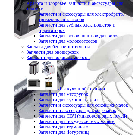
Красота и здоровье, запчасти и аксессуары для
техники
Запчасти и аксессуары для электробритв,
тримеров, эпиляторов
Запчасти для зубных электрощеток и
ирригаторов
Запчасти для фенов, щипцов для волос
Запчасти для молокоотсосов
Запчати для бензоинструмента
Запчасти для овощерезок
Запчасти для водяных насосов
Для кухонной техники
Запчасти для мясорубок
Запчасти для кухонных плит
Запчасти и аксессуары для соковыжималок
Запчасти и аксессуары для кофеварок
Запчасти для СВЧ (микроволновых печей)
Запчасти для посудомоечных машин
Запчасти для термопотов
Запчасти для йогуртниц