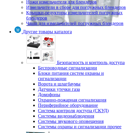
Ножи измельчителя для блендеров
Измельчители в сборе для погружных блендеров
Крышки-редукторы измельчителей погружных
блендеров
Чаши для измельчителей погружных блендеров
Другие товары каталога
Безопасность и контроль доступа
Беспроводные сигнализации
Блоки питания систем охраны и
сигнализации
Ворота и шлагбаумы
Датчики утечки газа
Домофоны
Охранно-пожарная сигнализация
Периферийное оборудование
Система контроля доступа (СКУД)
Системы видеонаблюдения
Системы звукового оповещения
Системы охраны и сигнализации прочее