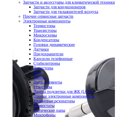
Запчасти и аксессуары для климатической техники
Запчасти для кондиционеров
Запчасти для увлажнителей воздуха
Прочие сервисные запчасти
Электронные компоненты
Термисторы
Транзисторы
Микросхемы
Конденсаторы
Головки динамические
Датчики
Предохранители
Капсюли телефонные
Стабилитроны
Варисторы
Реле
Диоды
Пьезо элементы
Резисторы
Лампы подсветки для ЖК (LCD)
Прочие электронные компоненты
Кварцевые резонаторы
Термостаты
Оптические пары
Микрофоны