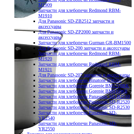
M1909
Запчасти для хлебопечи Redmond RBM-
M1910
Для Panasonic SD-ZB2512 запчасти и
аксессуары
Для Panasonic SD-ZP2000 запчасти и
аксессуары
Запчасти для хлебопечи Gurman GR-BM1500
Для Panasonic SD-200 запчасти и аксессуары
Запчасти для хлебопечи Redmond RBM-
M1920
Запчасти для хлебопечи Redmond RBM-
M1921
Для Panasonic SD-207 запчасти и аксессуары
Запчасти для хлебопечи Binatone BM202
Запчасти для хлебопечи Gorenje BM1210BK
Запчасти для хлебопечи Gorenje BM910WII
Запчасти для хлебопечи Panasonic SD-B2510
Запчасти для хлебопечи Panasonic SD-R2520
Запчасти для хлебопечи Panasonic SD-R2530
Запчасти для хлебопечи Panasonic SD-
YR2540
Запчасти для хлебопечи Panasonic SD-
YR2550