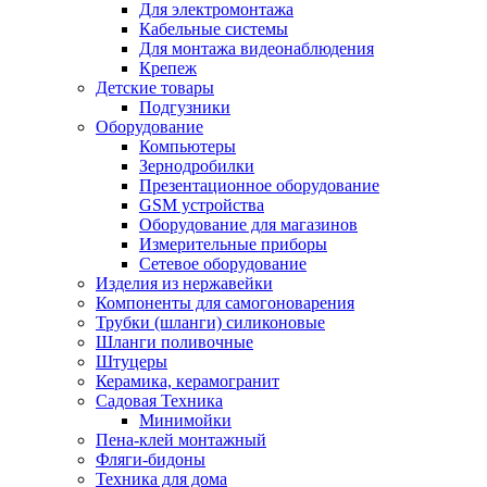
Для электромонтажа
Кабельные системы
Для монтажа видеонаблюдения
Крепеж
Детские товары
Подгузники
Оборудование
Компьютеры
Зернодробилки
Презентационное оборудование
GSM устройства
Оборудование для магазинов
Измерительные приборы
Сетевое оборудование
Изделия из нержавейки
Компоненты для самогоноварения
Трубки (шланги) силиконовые
Шланги поливочные
Штуцеры
Керамика, керамогранит
Садовая Техника
Минимойки
Пена-клей монтажный
Фляги-бидоны
Техника для дома