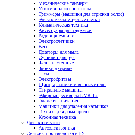
Механические таймеры
Утюги и парогенераторы
Триммеры (машинки для стрижки волос)
Электрические зубные щетки
Климатическая техника
Аксессуары для гаджетов
Радиоприемники
Электросчетчики
Весы
Дозаторы для мыла
Сушилки для рук
Фены настенные
Звонки дверные
Часы
Электробритвы
Щипцы, плойки и выпрямители
Стиральные машины
Эфирные ресиверы DVB-T2
Элементы питания
Машинки для удаления катышков
Техника для дома прочее
Кухонная техника
Для авто и мото
Автоэлектроника
Снятое с производства и БУ