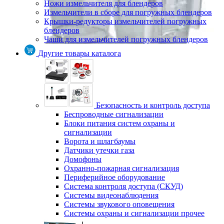
Ножи измельчителя для блендеров
Измельчители в сборе для погружных блендеров
Крышки-редукторы измельчителей погружных
блендеров
Чаши для измельчителей погружных блендеров
Другие товары каталога
Безопасность и контроль доступа
Беспроводные сигнализации
Блоки питания систем охраны и
сигнализации
Ворота и шлагбаумы
Датчики утечки газа
Домофоны
Охранно-пожарная сигнализация
Периферийное оборудование
Система контроля доступа (СКУД)
Системы видеонаблюдения
Системы звукового оповещения
Системы охраны и сигнализации прочее