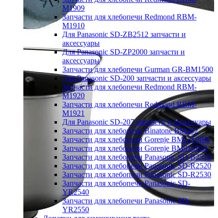
M1909
Запчасти для хлебопечи Redmond RBM-
M1910
Для Panasonic SD-ZB2512 запчасти и
аксессуары
Для Panasonic SD-ZP2000 запчасти и
аксессуары
Запчасти для хлебопечи Gurman GR-BM1500
Для Panasonic SD-200 запчасти и аксессуары
Запчасти для хлебопечи Redmond RBM-
M1920
Запчасти для хлебопечи Redmond RBM-
M1921
Для Panasonic SD-207 запчасти и аксессуары
Запчасти для хлебопечи Binatone BM202
Запчасти для хлебопечи Gorenje BM1210BK
Запчасти для хлебопечи Gorenje BM910WII
Запчасти для хлебопечи Panasonic SD-B2510
Запчасти для хлебопечи Panasonic SD-R2520
Запчасти для хлебопечи Panasonic SD-R2530
Запчасти для хлебопечи Panasonic SD-
YR2540
Запчасти для хлебопечи Panasonic SD-
YR2550