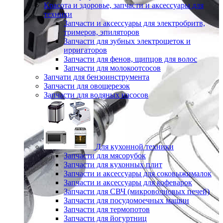
Красота и здоровье, запчасти и аксессуары для
техники
Запчасти и аксессуары для электробритв,
тримеров, эпиляторов
Запчасти для зубных электрощеток и
ирригаторов
Запчасти для фенов, щипцов для волос
Запчасти для молокоотсосов
Запчати для бензоинструмента
Запчасти для овощерезок
Запчасти для водяных насосов
Для кухонной техники
Запчасти для мясорубок
Запчасти для кухонных плит
Запчасти и аксессуары для соковыжималок
Запчасти и аксессуары для кофеварок
Запчасти для СВЧ (микроволновых печей)
Запчасти для посудомоечных машин
Запчасти для термопотов
Запчасти для йогуртниц