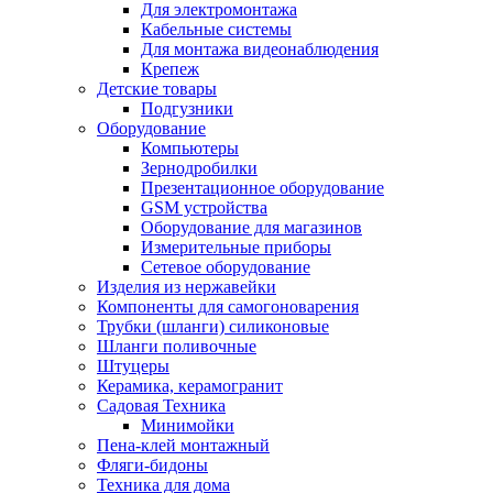
Для электромонтажа
Кабельные системы
Для монтажа видеонаблюдения
Крепеж
Детские товары
Подгузники
Оборудование
Компьютеры
Зернодробилки
Презентационное оборудование
GSM устройства
Оборудование для магазинов
Измерительные приборы
Сетевое оборудование
Изделия из нержавейки
Компоненты для самогоноварения
Трубки (шланги) силиконовые
Шланги поливочные
Штуцеры
Керамика, керамогранит
Садовая Техника
Минимойки
Пена-клей монтажный
Фляги-бидоны
Техника для дома