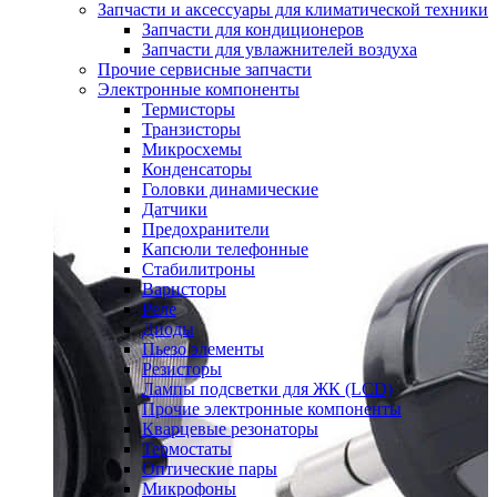
Запчасти и аксессуары для климатической техники
Запчасти для кондиционеров
Запчасти для увлажнителей воздуха
Прочие сервисные запчасти
Электронные компоненты
Термисторы
Транзисторы
Микросхемы
Конденсаторы
Головки динамические
Датчики
Предохранители
Капсюли телефонные
Стабилитроны
Варисторы
Реле
Диоды
Пьезо элементы
Резисторы
Лампы подсветки для ЖК (LCD)
Прочие электронные компоненты
Кварцевые резонаторы
Термостаты
Оптические пары
Микрофоны