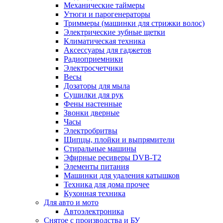
Механические таймеры
Утюги и парогенераторы
Триммеры (машинки для стрижки волос)
Электрические зубные щетки
Климатическая техника
Аксессуары для гаджетов
Радиоприемники
Электросчетчики
Весы
Дозаторы для мыла
Сушилки для рук
Фены настенные
Звонки дверные
Часы
Электробритвы
Щипцы, плойки и выпрямители
Стиральные машины
Эфирные ресиверы DVB-T2
Элементы питания
Машинки для удаления катышков
Техника для дома прочее
Кухонная техника
Для авто и мото
Автоэлектроника
Снятое с производства и БУ