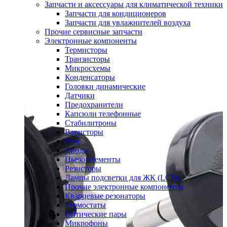
Запчасти и аксессуары для климатической техники
Запчасти для кондиционеров
Запчасти для увлажнителей воздуха
Прочие сервисные запчасти
Электронные компоненты
Термисторы
Транзисторы
Микросхемы
Конденсаторы
Головки динамические
Датчики
Предохранители
Капсюли телефонные
Стабилитроны
Варисторы
Реле
Диоды
Пьезо элементы
Резисторы
Лампы подсветки для ЖК (LCD)
Прочие электронные компоненты
Кварцевые резонаторы
Термостаты
Оптические пары
Микрофоны