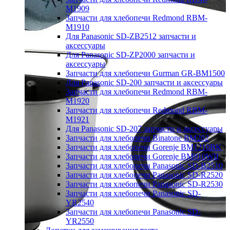
M1909
Запчасти для хлебопечи Redmond RBM-
M1910
Для Panasonic SD-ZB2512 запчасти и
аксессуары
Для Panasonic SD-ZP2000 запчасти и
аксессуары
Запчасти для хлебопечи Gurman GR-BM1500
Для Panasonic SD-200 запчасти и аксессуары
Запчасти для хлебопечи Redmond RBM-
M1920
Запчасти для хлебопечи Redmond RBM-
M1921
Для Panasonic SD-207 запчасти и аксессуары
Запчасти для хлебопечи Binatone BM202
Запчасти для хлебопечи Gorenje BM1210BK
Запчасти для хлебопечи Gorenje BM910WII
Запчасти для хлебопечи Panasonic SD-B2510
Запчасти для хлебопечи Panasonic SD-R2520
Запчасти для хлебопечи Panasonic SD-R2530
Запчасти для хлебопечи Panasonic SD-
YR2540
Запчасти для хлебопечи Panasonic SD-
YR2550