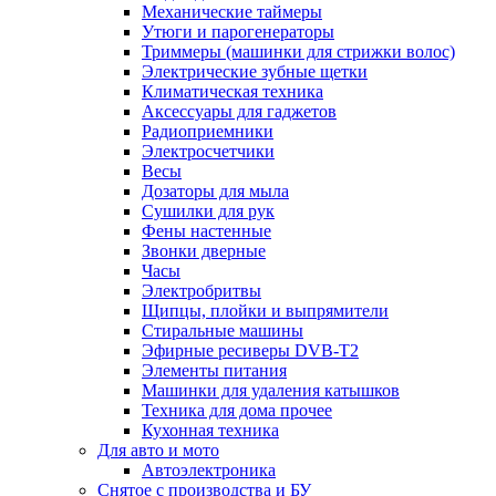
Механические таймеры
Утюги и парогенераторы
Триммеры (машинки для стрижки волос)
Электрические зубные щетки
Климатическая техника
Аксессуары для гаджетов
Радиоприемники
Электросчетчики
Весы
Дозаторы для мыла
Сушилки для рук
Фены настенные
Звонки дверные
Часы
Электробритвы
Щипцы, плойки и выпрямители
Стиральные машины
Эфирные ресиверы DVB-T2
Элементы питания
Машинки для удаления катышков
Техника для дома прочее
Кухонная техника
Для авто и мото
Автоэлектроника
Снятое с производства и БУ