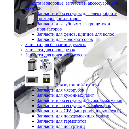
Красота и здоровье, запчасти и аксессуары для
техники
Запчасти и аксессуары для электробритв,
тримеров, эпиляторов
Запчасти для зубных электрощеток и
ирригаторов
Запчасти для фенов, щипцов для волос
Запчасти для молокоотсосов
Запчати для бензоинструмента
Запчасти для овощерезок
Запчасти для водяных насосов
Для кухонной техники
Запчасти для мясорубок
Запчасти для кухонных плит
Запчасти и аксессуары для соковыжималок
Запчасти и аксессуары для кофеварок
Запчасти для СВЧ (микроволновых печей)
Запчасти для посудомоечных машин
Запчасти для термопотов
Запчасти для йогуртниц