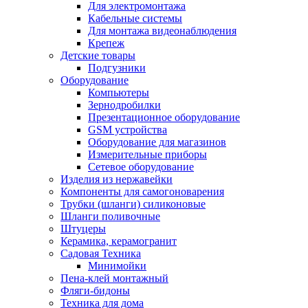
Для электромонтажа
Кабельные системы
Для монтажа видеонаблюдения
Крепеж
Детские товары
Подгузники
Оборудование
Компьютеры
Зернодробилки
Презентационное оборудование
GSM устройства
Оборудование для магазинов
Измерительные приборы
Сетевое оборудование
Изделия из нержавейки
Компоненты для самогоноварения
Трубки (шланги) силиконовые
Шланги поливочные
Штуцеры
Керамика, керамогранит
Садовая Техника
Минимойки
Пена-клей монтажный
Фляги-бидоны
Техника для дома