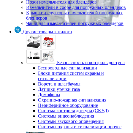
Ножи измельчителя для блендеров
Измельчители в сборе для погружных блендеров
Крышки-редукторы измельчителей погружных
блендеров
Чаши для измельчителей погружных блендеров
Другие товары каталога
Безопасность и контроль доступа
Беспроводные сигнализации
Блоки питания систем охраны и
сигнализации
Ворота и шлагбаумы
Датчики утечки газа
Домофоны
Охранно-пожарная сигнализация
Периферийное оборудование
Система контроля доступа (СКУД)
Системы видеонаблюдения
Системы звукового оповещения
Системы охраны и сигнализации прочее