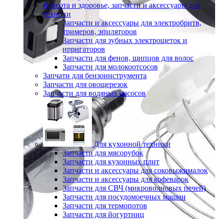
Красота и здоровье, запчасти и аксессуары для
техники
Запчасти и аксессуары для электробритв,
тримеров, эпиляторов
Запчасти для зубных электрощеток и
ирригаторов
Запчасти для фенов, щипцов для волос
Запчасти для молокоотсосов
Запчати для бензоинструмента
Запчасти для овощерезок
Запчасти для водяных насосов
Для кухонной техники
Запчасти для мясорубок
Запчасти для кухонных плит
Запчасти и аксессуары для соковыжималок
Запчасти и аксессуары для кофеварок
Запчасти для СВЧ (микроволновых печей)
Запчасти для посудомоечных машин
Запчасти для термопотов
Запчасти для йогуртниц