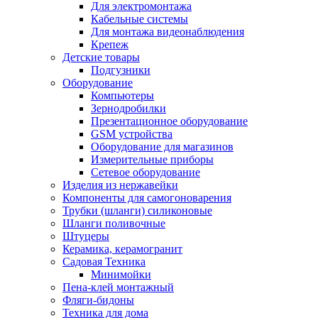
Для электромонтажа
Кабельные системы
Для монтажа видеонаблюдения
Крепеж
Детские товары
Подгузники
Оборудование
Компьютеры
Зернодробилки
Презентационное оборудование
GSM устройства
Оборудование для магазинов
Измерительные приборы
Сетевое оборудование
Изделия из нержавейки
Компоненты для самогоноварения
Трубки (шланги) силиконовые
Шланги поливочные
Штуцеры
Керамика, керамогранит
Садовая Техника
Минимойки
Пена-клей монтажный
Фляги-бидоны
Техника для дома