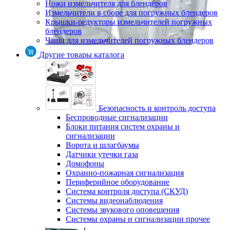
Ножи измельчителя для блендеров
Измельчители в сборе для погружных блендеров
Крышки-редукторы измельчителей погружных
блендеров
Чаши для измельчителей погружных блендеров
Другие товары каталога
Безопасность и контроль доступа
Беспроводные сигнализации
Блоки питания систем охраны и
сигнализации
Ворота и шлагбаумы
Датчики утечки газа
Домофоны
Охранно-пожарная сигнализация
Периферийное оборудование
Система контроля доступа (СКУД)
Системы видеонаблюдения
Системы звукового оповещения
Системы охраны и сигнализации прочее