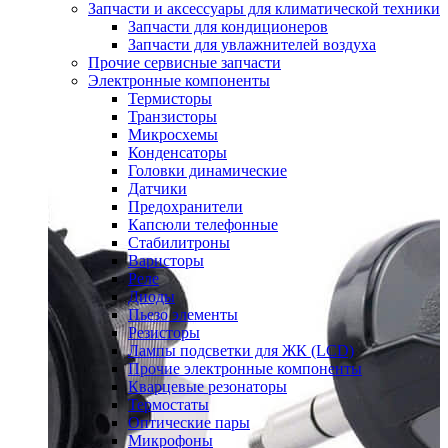
Запчасти и аксессуары для климатической техники
Запчасти для кондиционеров
Запчасти для увлажнителей воздуха
Прочие сервисные запчасти
Электронные компоненты
Термисторы
Транзисторы
Микросхемы
Конденсаторы
Головки динамические
Датчики
Предохранители
Капсюли телефонные
Стабилитроны
Варисторы
Реле
Диоды
Пьезо элементы
Резисторы
Лампы подсветки для ЖК (LCD)
Прочие электронные компоненты
Кварцевые резонаторы
Термостаты
Оптические пары
Микрофоны