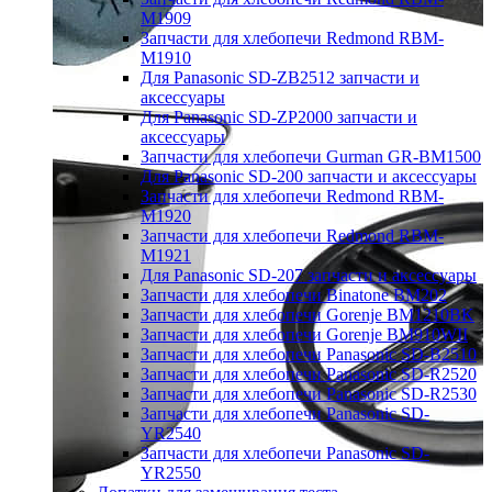
M1909
Запчасти для хлебопечи Redmond RBM-
M1910
Для Panasonic SD-ZB2512 запчасти и
аксессуары
Для Panasonic SD-ZP2000 запчасти и
аксессуары
Запчасти для хлебопечи Gurman GR-BM1500
Для Panasonic SD-200 запчасти и аксессуары
Запчасти для хлебопечи Redmond RBM-
M1920
Запчасти для хлебопечи Redmond RBM-
M1921
Для Panasonic SD-207 запчасти и аксессуары
Запчасти для хлебопечи Binatone BM202
Запчасти для хлебопечи Gorenje BM1210BK
Запчасти для хлебопечи Gorenje BM910WII
Запчасти для хлебопечи Panasonic SD-B2510
Запчасти для хлебопечи Panasonic SD-R2520
Запчасти для хлебопечи Panasonic SD-R2530
Запчасти для хлебопечи Panasonic SD-
YR2540
Запчасти для хлебопечи Panasonic SD-
YR2550