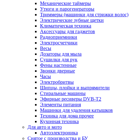
Механические таймеры
Утюги и парогенераторы
Триммеры (машинки для стрижки волос)
Электрические зубные щетки
Климатическая техника
Аксессуары для гаджетов
Радиоприемники
Электросчетчики
Весы
Дозаторы для мыла
Сушилки для рук
Фены настенные
Звонки дверные
Часы
Электробритвы
Щипцы, плойки и выпрямители
Стиральные машины
Эфирные ресиверы DVB-T2
Элементы питания
Машинки для удаления катышков
Техника для дома прочее
Кухонная техника
Для авто и мото
Автоэлектроника
Снятое с производства и БУ