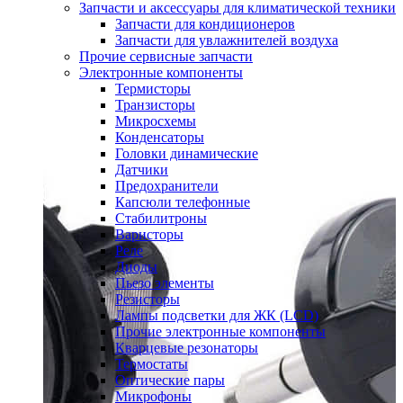
Запчасти и аксессуары для климатической техники
Запчасти для кондиционеров
Запчасти для увлажнителей воздуха
Прочие сервисные запчасти
Электронные компоненты
Термисторы
Транзисторы
Микросхемы
Конденсаторы
Головки динамические
Датчики
Предохранители
Капсюли телефонные
Стабилитроны
Варисторы
Реле
Диоды
Пьезо элементы
Резисторы
Лампы подсветки для ЖК (LCD)
Прочие электронные компоненты
Кварцевые резонаторы
Термостаты
Оптические пары
Микрофоны