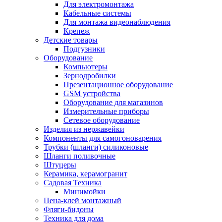
Для электромонтажа
Кабельные системы
Для монтажа видеонаблюдения
Крепеж
Детские товары
Подгузники
Оборудование
Компьютеры
Зернодробилки
Презентационное оборудование
GSM устройства
Оборудование для магазинов
Измерительные приборы
Сетевое оборудование
Изделия из нержавейки
Компоненты для самогоноварения
Трубки (шланги) силиконовые
Шланги поливочные
Штуцеры
Керамика, керамогранит
Садовая Техника
Минимойки
Пена-клей монтажный
Фляги-бидоны
Техника для дома