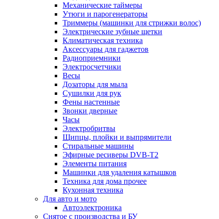
Механические таймеры
Утюги и парогенераторы
Триммеры (машинки для стрижки волос)
Электрические зубные щетки
Климатическая техника
Аксессуары для гаджетов
Радиоприемники
Электросчетчики
Весы
Дозаторы для мыла
Сушилки для рук
Фены настенные
Звонки дверные
Часы
Электробритвы
Щипцы, плойки и выпрямители
Стиральные машины
Эфирные ресиверы DVB-T2
Элементы питания
Машинки для удаления катышков
Техника для дома прочее
Кухонная техника
Для авто и мото
Автоэлектроника
Снятое с производства и БУ