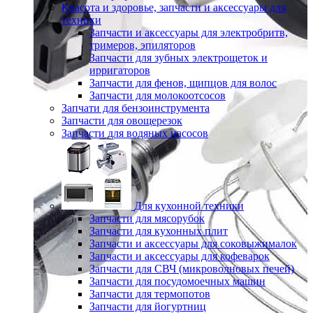
Красота и здоровье, запчасти и аксессуары для
техники
Запчасти и аксессуары для электробритв,
тримеров, эпиляторов
Запчасти для зубных электрощеток и
ирригаторов
Запчасти для фенов, щипцов для волос
Запчасти для молокоотсосов
Запчати для бензоинструмента
Запчасти для овощерезок
Запчасти для водяных насосов
Для кухонной техники
Запчасти для мясорубок
Запчасти для кухонных плит
Запчасти и аксессуары для соковыжималок
Запчасти и аксессуары для кофеварок
Запчасти для СВЧ (микроволновых печей)
Запчасти для посудомоечных машин
Запчасти для термопотов
Запчасти для йогуртниц