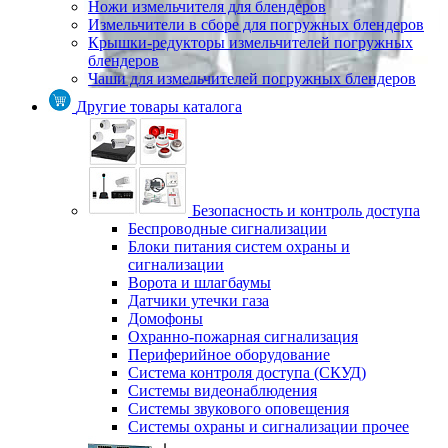
Ножи измельчителя для блендеров
Измельчители в сборе для погружных блендеров
Крышки-редукторы измельчителей погружных
блендеров
Чаши для измельчителей погружных блендеров
Другие товары каталога
Безопасность и контроль доступа
Беспроводные сигнализации
Блоки питания систем охраны и
сигнализации
Ворота и шлагбаумы
Датчики утечки газа
Домофоны
Охранно-пожарная сигнализация
Периферийное оборудование
Система контроля доступа (СКУД)
Системы видеонаблюдения
Системы звукового оповещения
Системы охраны и сигнализации прочее