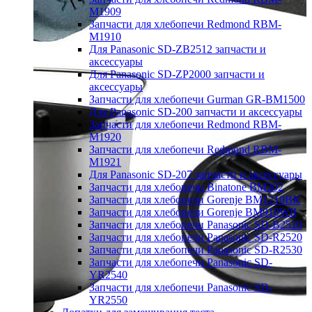
M1909
Запчасти для хлебопечи Redmond RBM-
M1910
Для Panasonic SD-ZB2512 запчасти и
аксессуары
Для Panasonic SD-ZP2000 запчасти и
аксессуары
Запчасти для хлебопечи Gurman GR-BM1500
Для Panasonic SD-200 запчасти и аксессуары
Запчасти для хлебопечи Redmond RBM-
M1920
Запчасти для хлебопечи Redmond RBM-
M1921
Для Panasonic SD-207 запчасти и аксессуары
Запчасти для хлебопечи Binatone BM202
Запчасти для хлебопечи Gorenje BM1210BK
Запчасти для хлебопечи Gorenje BM910WII
Запчасти для хлебопечи Panasonic SD-B2510
Запчасти для хлебопечи Panasonic SD-R2520
Запчасти для хлебопечи Panasonic SD-R2530
Запчасти для хлебопечи Panasonic SD-
YR2540
Запчасти для хлебопечи Panasonic SD-
YR2550