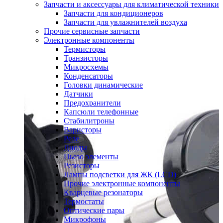
Запчасти и аксессуары для климатической техники
Запчасти для кондиционеров
Запчасти для увлажнителей воздуха
Прочие сервисные запчасти
Электронные компоненты
Термисторы
Транзисторы
Микросхемы
Конденсаторы
Головки динамические
Датчики
Предохранители
Капсюли телефонные
Стабилитроны
Варисторы
Реле
Диоды
Пьезо элементы
Резисторы
Лампы подсветки для ЖК (LCD)
Прочие электронные компоненты
Кварцевые резонаторы
Термостаты
Оптические пары
Микрофоны