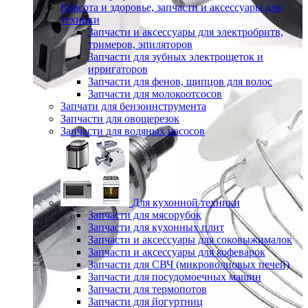
Красота и здоровье, запчасти и аксессуары для
техники
Запчасти и аксессуары для электробритв,
тримеров, эпиляторов
Запчасти для зубных электрощеток и
ирригаторов
Запчасти для фенов, щипцов для волос
Запчасти для молокоотсосов
Запчати для бензоинструмента
Запчасти для овощерезок
Запчасти для водяных насосов
Для кухонной техники
Запчасти для мясорубок
Запчасти для кухонных плит
Запчасти и аксессуары для соковыжималок
Запчасти и аксессуары для кофеварок
Запчасти для СВЧ (микроволновых печей)
Запчасти для посудомоечных машин
Запчасти для термопотов
Запчасти для йогуртниц