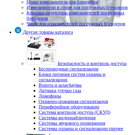
Ножи измельчителя для блендеров
Измельчители в сборе для погружных блендеров
Крышки-редукторы измельчителей погружных
блендеров
Чаши для измельчителей погружных блендеров
Другие товары каталога
Безопасность и контроль доступа
Беспроводные сигнализации
Блоки питания систем охраны и
сигнализации
Ворота и шлагбаумы
Датчики утечки газа
Домофоны
Охранно-пожарная сигнализация
Периферийное оборудование
Система контроля доступа (СКУД)
Системы видеонаблюдения
Системы звукового оповещения
Системы охраны и сигнализации прочее