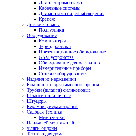
Для электромонтажа
Кабельные системы
Для монтажа видеонаблюдения
Крепеж
Детские товары
Подгузники
Оборудование
Компьютеры
Зернодробилки
Презентационное оборудование
GSM устройства
Оборудование для магазинов
Измерительные приборы
Сетевое оборудование
Изделия из нержавейки
Компоненты для самогоноварения
Трубки (шланги) силиконовые
Шланги поливочные
Штуцеры
Керамика, керамогранит
Садовая Техника
Минимойки
Пена-клей монтажный
Фляги-бидоны
Техника для дома