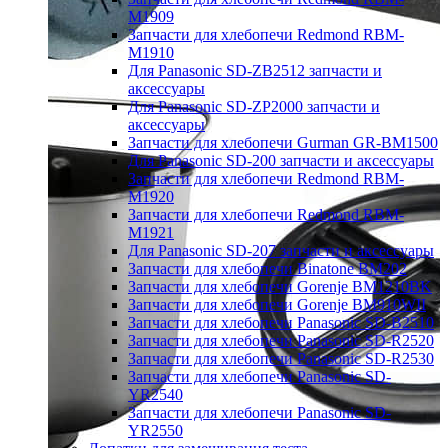
M1909
Запчасти для хлебопечи Redmond RBM-
M1910
Для Panasonic SD-ZB2512 запчасти и
аксессуары
Для Panasonic SD-ZP2000 запчасти и
аксессуары
Запчасти для хлебопечи Gurman GR-BM1500
Для Panasonic SD-200 запчасти и аксессуары
Запчасти для хлебопечи Redmond RBM-
M1920
Запчасти для хлебопечи Redmond RBM-
M1921
Для Panasonic SD-207 запчасти и аксессуары
Запчасти для хлебопечи Binatone BM202
Запчасти для хлебопечи Gorenje BM1210BK
Запчасти для хлебопечи Gorenje BM910WII
Запчасти для хлебопечи Panasonic SD-B2510
Запчасти для хлебопечи Panasonic SD-R2520
Запчасти для хлебопечи Panasonic SD-R2530
Запчасти для хлебопечи Panasonic SD-
YR2540
Запчасти для хлебопечи Panasonic SD-
YR2550