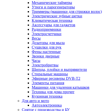
Механические таймеры
Утюги и парогенераторы
Триммеры (машинки для стрижки волос)
Электрические зубные щетки
Климатическая техника
Аксессуары для гаджетов
Радиоприемники
Электросчетчики
Весы
Дозаторы для мыла
Сушилки для рук
Фены настенные
Звонки дверные
Часы
Электробритвы
Щипцы, плойки и выпрямители
Стиральные машины
Эфирные ресиверы DVB-T2
Элементы питания
Машинки для удаления катышков
Техника для дома прочее
Кухонная техника
Для авто и мото
Автоэлектроника
Снятое с производства и БУ