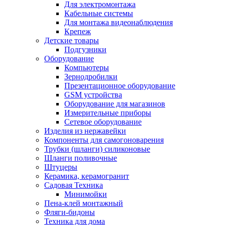
Для электромонтажа
Кабельные системы
Для монтажа видеонаблюдения
Крепеж
Детские товары
Подгузники
Оборудование
Компьютеры
Зернодробилки
Презентационное оборудование
GSM устройства
Оборудование для магазинов
Измерительные приборы
Сетевое оборудование
Изделия из нержавейки
Компоненты для самогоноварения
Трубки (шланги) силиконовые
Шланги поливочные
Штуцеры
Керамика, керамогранит
Садовая Техника
Минимойки
Пена-клей монтажный
Фляги-бидоны
Техника для дома