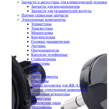
Запчасти и аксессуары для климатической техники
Запчасти для кондиционеров
Запчасти для увлажнителей воздуха
Прочие сервисные запчасти
Электронные компоненты
Термисторы
Транзисторы
Микросхемы
Конденсаторы
Головки динамические
Датчики
Предохранители
Капсюли телефонные
Стабилитроны
Варисторы
Реле
Диоды
Пьезо элементы
Резисторы
Лампы подсветки для ЖК (LCD)
Прочие электронные компоненты
Кварцевые резонаторы
Термостаты
Оптические пары
Микрофоны