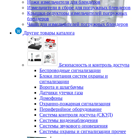
Ножи измельчителя для блендеров
Измельчители в сборе для погружных блендеров
Крышки-редукторы измельчителей погружных
блендеров
Чаши для измельчителей погружных блендеров
Другие товары каталога
Безопасность и контроль доступа
Беспроводные сигнализации
Блоки питания систем охраны и
сигнализации
Ворота и шлагбаумы
Датчики утечки газа
Домофоны
Охранно-пожарная сигнализация
Периферийное оборудование
Система контроля доступа (СКУД)
Системы видеонаблюдения
Системы звукового оповещения
Системы охраны и сигнализации прочее