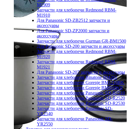
M1909
Запчасти для хлебопечи Redmond RBM-
M1910
Для Panasonic SD-ZB2512 запчасти и
аксессуары
Для Panasonic SD-ZP2000 запчасти и
аксессуары
Запчасти для хлебопечи Gurman GR-BM1500
Для Panasonic SD-200 запчасти и аксессуары
Запчасти для хлебопечи Redmond RBM-
M1920
Запчасти для хлебопечи Redmond RBM-
M1921
Для Panasonic SD-207 запчасти и аксессуары
Запчасти для хлебопечи Binatone BM202
Запчасти для хлебопечи Gorenje BM1210BK
Запчасти для хлебопечи Gorenje BM910WII
Запчасти для хлебопечи Panasonic SD-B2510
Запчасти для хлебопечи Panasonic SD-R2520
Запчасти для хлебопечи Panasonic SD-R2530
Запчасти для хлебопечи Panasonic SD-
YR2540
Запчасти для хлебопечи Panasonic SD-
YR2550