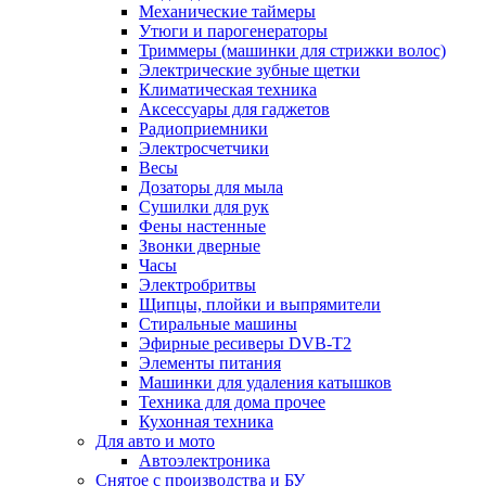
Механические таймеры
Утюги и парогенераторы
Триммеры (машинки для стрижки волос)
Электрические зубные щетки
Климатическая техника
Аксессуары для гаджетов
Радиоприемники
Электросчетчики
Весы
Дозаторы для мыла
Сушилки для рук
Фены настенные
Звонки дверные
Часы
Электробритвы
Щипцы, плойки и выпрямители
Стиральные машины
Эфирные ресиверы DVB-T2
Элементы питания
Машинки для удаления катышков
Техника для дома прочее
Кухонная техника
Для авто и мото
Автоэлектроника
Снятое с производства и БУ