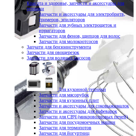
Красота и здоровье, запчасти и аксессуары для
техники
Запчасти и аксессуары для электробритв,
тримеров, эпиляторов
Запчасти для зубных электрощеток и
ирригаторов
Запчасти для фенов, щипцов для волос
Запчасти для молокоотсосов
Запчати для бензоинструмента
Запчасти для овощерезок
Запчасти для водяных насосов
Для кухонной техники
Запчасти для мясорубок
Запчасти для кухонных плит
Запчасти и аксессуары для соковыжималок
Запчасти и аксессуары для кофеварок
Запчасти для СВЧ (микроволновых печей)
Запчасти для посудомоечных машин
Запчасти для термопотов
Запчасти для йогуртниц