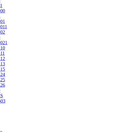
5
1
500
3
501
011
502
9
5021
510
11
512
513
515
524
525
526
0
2S
503