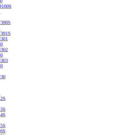
0
D100S
2
F390S
3
F391S
M301
40
M302
50
M303
70
230
2
22S
23S
24S
25S
26S