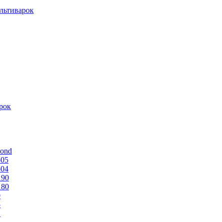
льтиварок
рок
mond
505
504
190
180
0
5
1