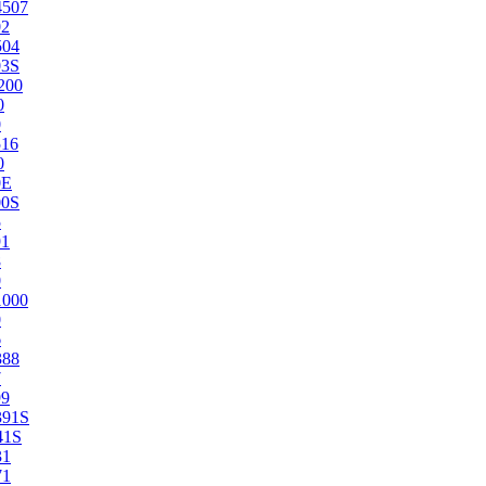
4507
02
504
03S
200
0
0
516
0
0E
00S
5
91
8
0
1000
0
6
388
7
99
391S
41S
31
71