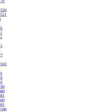
27S
4520
4521
3
5
31
51
52
6
53
6
27
1
4502
4
91
0S
2S
330
380
381
400
401
4506