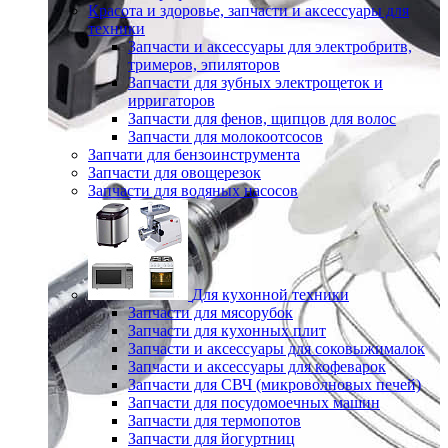
Красота и здоровье, запчасти и аксессуары для
техники
Запчасти и аксессуары для электробритв,
тримеров, эпиляторов
Запчасти для зубных электрощеток и
ирригаторов
Запчасти для фенов, щипцов для волос
Запчасти для молокоотсосов
Запчати для бензоинструмента
Запчасти для овощерезок
Запчасти для водяных насосов
Для кухонной техники
Запчасти для мясорубок
Запчасти для кухонных плит
Запчасти и аксессуары для соковыжималок
Запчасти и аксессуары для кофеварок
Запчасти для СВЧ (микроволновых печей)
Запчасти для посудомоечных машин
Запчасти для термопотов
Запчасти для йогуртниц