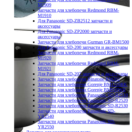
M1909
Запчасти для хлебопечи Redmond RBM-
M1910
Для Panasonic SD-ZB2512 запчасти и
аксессуары
Для Panasonic SD-ZP2000 запчасти и
аксессуары
Запчасти для хлебопечи Gurman GR-BM1500
Для Panasonic SD-200 запчасти и аксессуары
Запчасти для хлебопечи Redmond RBM-
M1920
Запчасти для хлебопечи Redmond RBM-
M1921
Для Panasonic SD-207 запчасти и аксессуары
Запчасти для хлебопечи Binatone BM202
Запчасти для хлебопечи Gorenje BM1210BK
Запчасти для хлебопечи Gorenje BM910WII
Запчасти для хлебопечи Panasonic SD-B2510
Запчасти для хлебопечи Panasonic SD-R2520
Запчасти для хлебопечи Panasonic SD-R2530
Запчасти для хлебопечи Panasonic SD-
YR2540
Запчасти для хлебопечи Panasonic SD-
YR2550