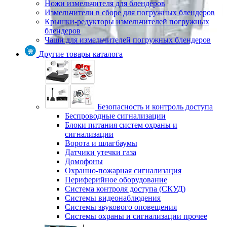
Ножи измельчителя для блендеров
Измельчители в сборе для погружных блендеров
Крышки-редукторы измельчителей погружных
блендеров
Чаши для измельчителей погружных блендеров
Другие товары каталога
Безопасность и контроль доступа
Беспроводные сигнализации
Блоки питания систем охраны и
сигнализации
Ворота и шлагбаумы
Датчики утечки газа
Домофоны
Охранно-пожарная сигнализация
Периферийное оборудование
Система контроля доступа (СКУД)
Системы видеонаблюдения
Системы звукового оповещения
Системы охраны и сигнализации прочее