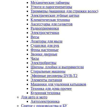
Механические таймеры
Утюги и парогенераторы
Триммеры (машинки для стрижки волос)
Электрические зубные щетки
Климатическая техника
Аксессуары для гаджетов
Радиоприемники
Электросчетчики
Весы
Дозаторы для мыла
Сушилки для рук
Фены настенные
Звонки дверные
Часы
Электробритвы
Щипцы, плойки и выпрямители
Стиральные машины
Эфирные ресиверы DVB-T2
Элементы питания
Машинки для удаления катышков
Техника для дома прочее
Кухонная техника
Для авто и мото
Автоэлектроника
Снятое с производства и БУ