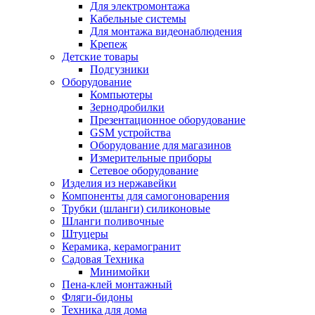
Для электромонтажа
Кабельные системы
Для монтажа видеонаблюдения
Крепеж
Детские товары
Подгузники
Оборудование
Компьютеры
Зернодробилки
Презентационное оборудование
GSM устройства
Оборудование для магазинов
Измерительные приборы
Сетевое оборудование
Изделия из нержавейки
Компоненты для самогоноварения
Трубки (шланги) силиконовые
Шланги поливочные
Штуцеры
Керамика, керамогранит
Садовая Техника
Минимойки
Пена-клей монтажный
Фляги-бидоны
Техника для дома