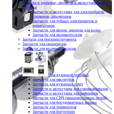
Красота и здоровье, запчасти и аксессуары для
техники
Запчасти и аксессуары для электробритв,
тримеров, эпиляторов
Запчасти для зубных электрощеток и
ирригаторов
Запчасти для фенов, щипцов для волос
Запчасти для молокоотсосов
Запчати для бензоинструмента
Запчасти для овощерезок
Запчасти для водяных насосов
Для кухонной техники
Запчасти для мясорубок
Запчасти для кухонных плит
Запчасти и аксессуары для соковыжималок
Запчасти и аксессуары для кофеварок
Запчасти для СВЧ (микроволновых печей)
Запчасти для посудомоечных машин
Запчасти для термопотов
Запчасти для йогуртниц