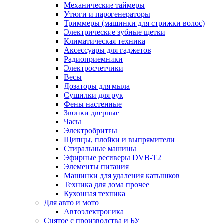
Механические таймеры
Утюги и парогенераторы
Триммеры (машинки для стрижки волос)
Электрические зубные щетки
Климатическая техника
Аксессуары для гаджетов
Радиоприемники
Электросчетчики
Весы
Дозаторы для мыла
Сушилки для рук
Фены настенные
Звонки дверные
Часы
Электробритвы
Щипцы, плойки и выпрямители
Стиральные машины
Эфирные ресиверы DVB-T2
Элементы питания
Машинки для удаления катышков
Техника для дома прочее
Кухонная техника
Для авто и мото
Автоэлектроника
Снятое с производства и БУ