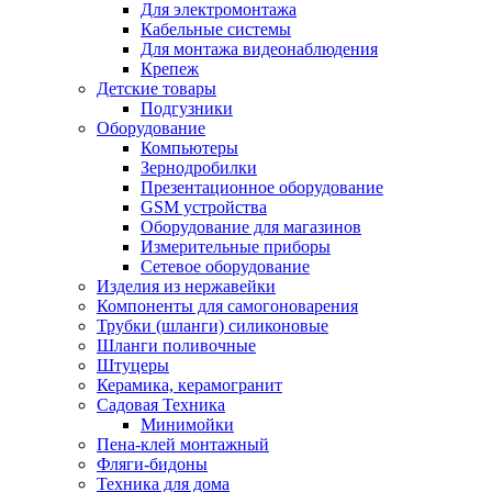
Для электромонтажа
Кабельные системы
Для монтажа видеонаблюдения
Крепеж
Детские товары
Подгузники
Оборудование
Компьютеры
Зернодробилки
Презентационное оборудование
GSM устройства
Оборудование для магазинов
Измерительные приборы
Сетевое оборудование
Изделия из нержавейки
Компоненты для самогоноварения
Трубки (шланги) силиконовые
Шланги поливочные
Штуцеры
Керамика, керамогранит
Садовая Техника
Минимойки
Пена-клей монтажный
Фляги-бидоны
Техника для дома