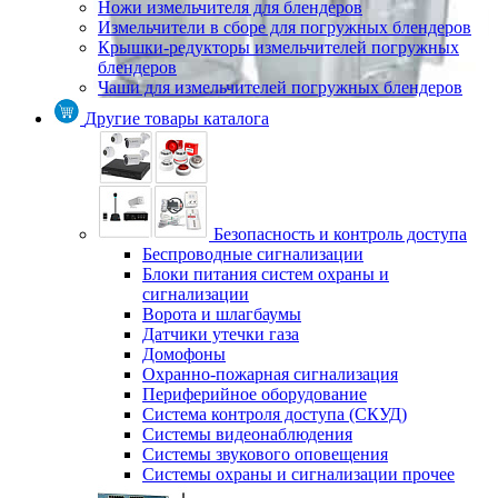
Ножи измельчителя для блендеров
Измельчители в сборе для погружных блендеров
Крышки-редукторы измельчителей погружных
блендеров
Чаши для измельчителей погружных блендеров
Другие товары каталога
Безопасность и контроль доступа
Беспроводные сигнализации
Блоки питания систем охраны и
сигнализации
Ворота и шлагбаумы
Датчики утечки газа
Домофоны
Охранно-пожарная сигнализация
Периферийное оборудование
Система контроля доступа (СКУД)
Системы видеонаблюдения
Системы звукового оповещения
Системы охраны и сигнализации прочее