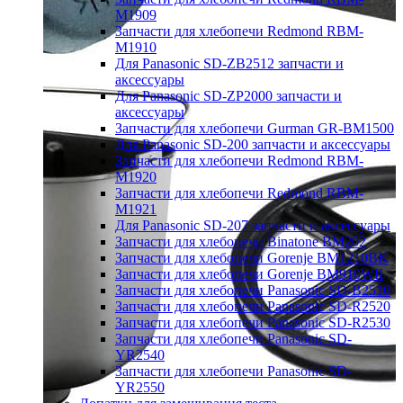
M1909
Запчасти для хлебопечи Redmond RBM-
M1910
Для Panasonic SD-ZB2512 запчасти и
аксессуары
Для Panasonic SD-ZP2000 запчасти и
аксессуары
Запчасти для хлебопечи Gurman GR-BM1500
Для Panasonic SD-200 запчасти и аксессуары
Запчасти для хлебопечи Redmond RBM-
M1920
Запчасти для хлебопечи Redmond RBM-
M1921
Для Panasonic SD-207 запчасти и аксессуары
Запчасти для хлебопечи Binatone BM202
Запчасти для хлебопечи Gorenje BM1210BK
Запчасти для хлебопечи Gorenje BM910WII
Запчасти для хлебопечи Panasonic SD-B2510
Запчасти для хлебопечи Panasonic SD-R2520
Запчасти для хлебопечи Panasonic SD-R2530
Запчасти для хлебопечи Panasonic SD-
YR2540
Запчасти для хлебопечи Panasonic SD-
YR2550