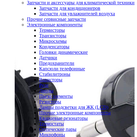
Запчасти и аксессуары для климатической техники
Запчасти для кондиционеров
Запчасти для увлажнителей воздуха
Прочие сервисные запчасти
Электронные компоненты
Термисторы
Транзисторы
Микросхемы
Конденсаторы
Головки динамические
Датчики
Предохранители
Капсюли телефонные
Стабилитроны
Варисторы
Реле
Диоды
Пьезо элементы
Резисторы
Лампы подсветки для ЖК (LCD)
Прочие электронные компоненты
Кварцевые резонаторы
Термостаты
Оптические пары
Микрофоны