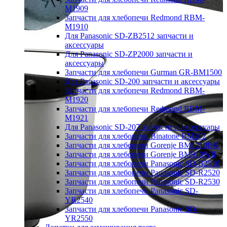
M1909
Запчасти для хлебопечи Redmond RBM-
M1910
Для Panasonic SD-ZB2512 запчасти и
аксессуары
Для Panasonic SD-ZP2000 запчасти и
аксессуары
Запчасти для хлебопечи Gurman GR-BM1500
Для Panasonic SD-200 запчасти и аксессуары
Запчасти для хлебопечи Redmond RBM-
M1920
Запчасти для хлебопечи Redmond RBM-
M1921
Для Panasonic SD-207 запчасти и аксессуары
Запчасти для хлебопечи Binatone BM202
Запчасти для хлебопечи Gorenje BM1210BK
Запчасти для хлебопечи Gorenje BM910WII
Запчасти для хлебопечи Panasonic SD-B2510
Запчасти для хлебопечи Panasonic SD-R2520
Запчасти для хлебопечи Panasonic SD-R2530
Запчасти для хлебопечи Panasonic SD-
YR2540
Запчасти для хлебопечи Panasonic SD-
YR2550