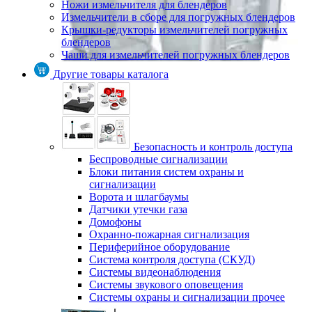
Ножи измельчителя для блендеров
Измельчители в сборе для погружных блендеров
Крышки-редукторы измельчителей погружных
блендеров
Чаши для измельчителей погружных блендеров
Другие товары каталога
Безопасность и контроль доступа
Беспроводные сигнализации
Блоки питания систем охраны и
сигнализации
Ворота и шлагбаумы
Датчики утечки газа
Домофоны
Охранно-пожарная сигнализация
Периферийное оборудование
Система контроля доступа (СКУД)
Системы видеонаблюдения
Системы звукового оповещения
Системы охраны и сигнализации прочее