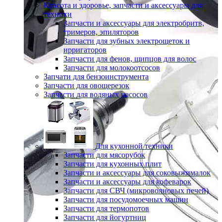
Красота и здоровье, запчасти и аксессуары для
техники
Запчасти и аксессуары для электробритв,
тримеров, эпиляторов
Запчасти для зубных электрощеток и
ирригаторов
Запчасти для фенов, щипцов для волос
Запчасти для молокоотсосов
Запчати для бензоинструмента
Запчасти для овощерезок
Запчасти для водяных насосов
Для кухонной техники
Запчасти для мясорубок
Запчасти для кухонных плит
Запчасти и аксессуары для соковыжималок
Запчасти и аксессуары для кофеварок
Запчасти для СВЧ (микроволновых печей)
Запчасти для посудомоечных машин
Запчасти для термопотов
Запчасти для йогуртниц