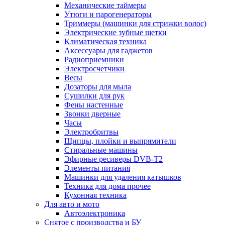
Механические таймеры
Утюги и парогенераторы
Триммеры (машинки для стрижки волос)
Электрические зубные щетки
Климатическая техника
Аксессуары для гаджетов
Радиоприемники
Электросчетчики
Весы
Дозаторы для мыла
Сушилки для рук
Фены настенные
Звонки дверные
Часы
Электробритвы
Щипцы, плойки и выпрямители
Стиральные машины
Эфирные ресиверы DVB-T2
Элементы питания
Машинки для удаления катышков
Техника для дома прочее
Кухонная техника
Для авто и мото
Автоэлектроника
Снятое с производства и БУ