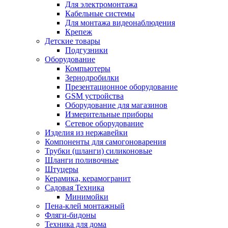
Для электромонтажа
Кабельные системы
Для монтажа видеонаблюдения
Крепеж
Детские товары
Подгузники
Оборудование
Компьютеры
Зернодробилки
Презентационное оборудование
GSM устройства
Оборудование для магазинов
Измерительные приборы
Сетевое оборудование
Изделия из нержавейки
Компоненты для самогоноварения
Трубки (шланги) силиконовые
Шланги поливочные
Штуцеры
Керамика, керамогранит
Садовая Техника
Минимойки
Пена-клей монтажный
Фляги-бидоны
Техника для дома