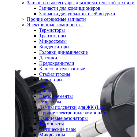
Запчасти и аксессуары для климатической техники
Запчасти для кондиционеров
Запчасти для увлажнителей воздуха
Прочие сервисные запчасти
Электронные компоненты
Термисторы
Транзисторы
Микросхемы
Конденсаторы
Головки динамические
Датчики
Предохранители
Капсюли телефонные
Стабилитроны
Варисторы
Реле
Диоды
Пьезо элементы
Резисторы
Лампы подсветки для ЖК (LCD)
Прочие электронные компоненты
Кварцевые резонаторы
Термостаты
Оптические пары
Микрофоны