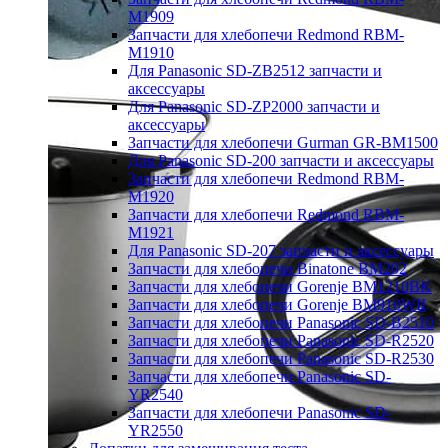
M1909
Запчасти для хлебопечи Redmond RBM-
M1910
Для Panasonic SD-ZB2512 запчасти и
аксессуары
Для Panasonic SD-ZP2000 запчасти и
аксессуары
Запчасти для хлебопечи Gurman GR-BM1500
Для Panasonic SD-200 запчасти и аксессуары
Запчасти для хлебопечи Redmond RBM-
M1920
Запчасти для хлебопечи Redmond RBM-
M1921
Для Panasonic SD-207 запчасти и аксессуары
Запчасти для хлебопечи Binatone BM202
Запчасти для хлебопечи Gorenje BM1210BK
Запчасти для хлебопечи Gorenje BM910WII
Запчасти для хлебопечи Panasonic SD-B2510
Запчасти для хлебопечи Panasonic SD-R2520
Запчасти для хлебопечи Panasonic SD-R2530
Запчасти для хлебопечи Panasonic SD-
YR2540
Запчасти для хлебопечи Panasonic SD-
YR2550