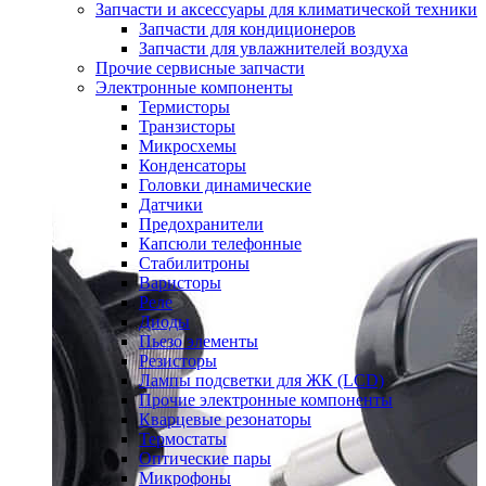
Запчасти и аксессуары для климатической техники
Запчасти для кондиционеров
Запчасти для увлажнителей воздуха
Прочие сервисные запчасти
Электронные компоненты
Термисторы
Транзисторы
Микросхемы
Конденсаторы
Головки динамические
Датчики
Предохранители
Капсюли телефонные
Стабилитроны
Варисторы
Реле
Диоды
Пьезо элементы
Резисторы
Лампы подсветки для ЖК (LCD)
Прочие электронные компоненты
Кварцевые резонаторы
Термостаты
Оптические пары
Микрофоны