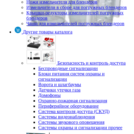
Ножи измельчителя для блендеров
Измельчители в сборе для погружных блендеров
Крышки-редукторы измельчителей погружных
блендеров
Чаши для измельчителей погружных блендеров
Другие товары каталога
Безопасность и контроль доступа
Беспроводные сигнализации
Блоки питания систем охраны и
сигнализации
Ворота и шлагбаумы
Датчики утечки газа
Домофоны
Охранно-пожарная сигнализация
Периферийное оборудование
Система контроля доступа (СКУД)
Системы видеонаблюдения
Системы звукового оповещения
Системы охраны и сигнализации прочее