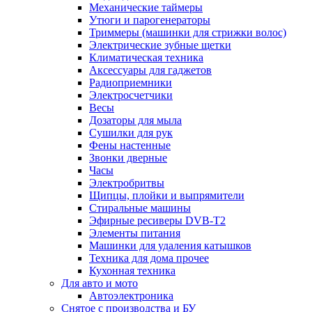
Механические таймеры
Утюги и парогенераторы
Триммеры (машинки для стрижки волос)
Электрические зубные щетки
Климатическая техника
Аксессуары для гаджетов
Радиоприемники
Электросчетчики
Весы
Дозаторы для мыла
Сушилки для рук
Фены настенные
Звонки дверные
Часы
Электробритвы
Щипцы, плойки и выпрямители
Стиральные машины
Эфирные ресиверы DVB-T2
Элементы питания
Машинки для удаления катышков
Техника для дома прочее
Кухонная техника
Для авто и мото
Автоэлектроника
Снятое с производства и БУ