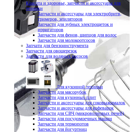
Красота и здоровье, запчасти и аксессуары для
техники
Запчасти и аксессуары для электробритв,
тримеров, эпиляторов
Запчасти для зубных электрощеток и
ирригаторов
Запчасти для фенов, щипцов для волос
Запчасти для молокоотсосов
Запчати для бензоинструмента
Запчасти для овощерезок
Запчасти для водяных насосов
Для кухонной техники
Запчасти для мясорубок
Запчасти для кухонных плит
Запчасти и аксессуары для соковыжималок
Запчасти и аксессуары для кофеварок
Запчасти для СВЧ (микроволновых печей)
Запчасти для посудомоечных машин
Запчасти для термопотов
Запчасти для йогуртниц