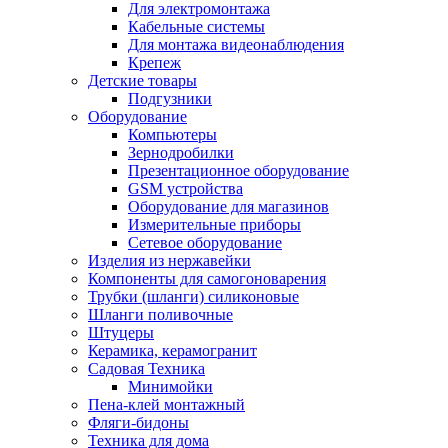
Для электромонтажа
Кабельные системы
Для монтажа видеонаблюдения
Крепеж
Детские товары
Подгузники
Оборудование
Компьютеры
Зернодробилки
Презентационное оборудование
GSM устройства
Оборудование для магазинов
Измерительные приборы
Сетевое оборудование
Изделия из нержавейки
Компоненты для самогоноварения
Трубки (шланги) силиконовые
Шланги поливочные
Штуцеры
Керамика, керамогранит
Садовая Техника
Минимойки
Пена-клей монтажный
Фляги-бидоны
Техника для дома