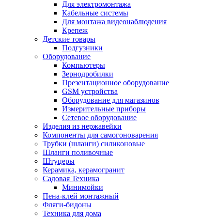
Для электромонтажа
Кабельные системы
Для монтажа видеонаблюдения
Крепеж
Детские товары
Подгузники
Оборудование
Компьютеры
Зернодробилки
Презентационное оборудование
GSM устройства
Оборудование для магазинов
Измерительные приборы
Сетевое оборудование
Изделия из нержавейки
Компоненты для самогоноварения
Трубки (шланги) силиконовые
Шланги поливочные
Штуцеры
Керамика, керамогранит
Садовая Техника
Минимойки
Пена-клей монтажный
Фляги-бидоны
Техника для дома