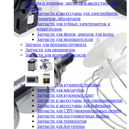
Красота и здоровье, запчасти и аксессуары для
техники
Запчасти и аксессуары для электробритв,
тримеров, эпиляторов
Запчасти для зубных электрощеток и
ирригаторов
Запчасти для фенов, щипцов для волос
Запчасти для молокоотсосов
Запчати для бензоинструмента
Запчасти для овощерезок
Запчасти для водяных насосов
Для кухонной техники
Запчасти для мясорубок
Запчасти для кухонных плит
Запчасти и аксессуары для соковыжималок
Запчасти и аксессуары для кофеварок
Запчасти для СВЧ (микроволновых печей)
Запчасти для посудомоечных машин
Запчасти для термопотов
Запчасти для йогуртниц