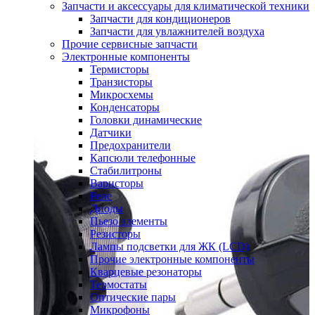
Запчасти и аксессуары для климатической техники
Запчасти для кондиционеров
Запчасти для увлажнителей воздуха
Прочие сервисные запчасти
Электронные компоненты
Термисторы
Транзисторы
Микросхемы
Конденсаторы
Головки динамические
Датчики
Предохранители
Капсюли телефонные
Стабилитроны
Варисторы
Реле
Диоды
Пьезо элементы
Резисторы
Лампы подсветки для ЖК (LCD)
Прочие электронные компоненты
Кварцевые резонаторы
Термостаты
Оптические пары
Микрофоны