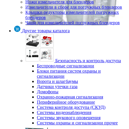
Ножи измельчителя для блендеров
Измельчители в сборе для погружных блендеров
Крышки-редукторы измельчителей погружных
блендеров
Чаши для измельчителей погружных блендеров
Другие товары каталога
Безопасность и контроль доступа
Беспроводные сигнализации
Блоки питания систем охраны и
сигнализации
Ворота и шлагбаумы
Датчики утечки газа
Домофоны
Охранно-пожарная сигнализация
Периферийное оборудование
Система контроля доступа (СКУД)
Системы видеонаблюдения
Системы звукового оповещения
Системы охраны и сигнализации прочее