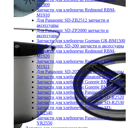
M1909
Запчасти для хлебопечи Redmond RBM-
M1910
Для Panasonic SD-ZB2512 запчасти и
аксессуары
Для Panasonic SD-ZP2000 запчасти и
аксессуары
Запчасти для хлебопечи Gurman GR-BM1500
Для Panasonic SD-200 запчасти и аксессуары
Запчасти для хлебопечи Redmond RBM-
M1920
Запчасти для хлебопечи Redmond RBM-
M1921
Для Panasonic SD-207 запчасти и аксессуары
Запчасти для хлебопечи Binatone BM202
Запчасти для хлебопечи Gorenje BM1210BK
Запчасти для хлебопечи Gorenje BM910WII
Запчасти для хлебопечи Panasonic SD-B2510
Запчасти для хлебопечи Panasonic SD-R2520
Запчасти для хлебопечи Panasonic SD-R2530
Запчасти для хлебопечи Panasonic SD-
YR2540
Запчасти для хлебопечи Panasonic SD-
YR2550