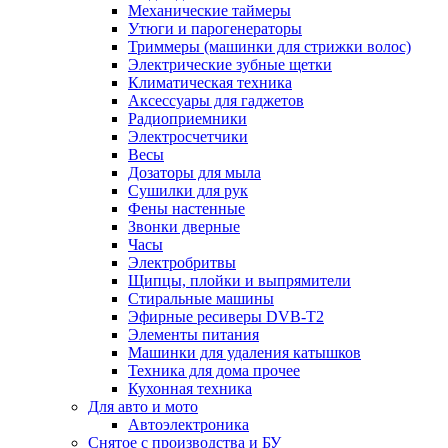
Механические таймеры
Утюги и парогенераторы
Триммеры (машинки для стрижки волос)
Электрические зубные щетки
Климатическая техника
Аксессуары для гаджетов
Радиоприемники
Электросчетчики
Весы
Дозаторы для мыла
Сушилки для рук
Фены настенные
Звонки дверные
Часы
Электробритвы
Щипцы, плойки и выпрямители
Стиральные машины
Эфирные ресиверы DVB-T2
Элементы питания
Машинки для удаления катышков
Техника для дома прочее
Кухонная техника
Для авто и мото
Автоэлектроника
Снятое с производства и БУ