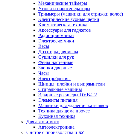
Механические таймеры
Утюги и парогенераторы
Триммеры (машинки для стрижки волос)
Электрические зубные щетки
Климатическая техника
Аксессуары для гаджетов
Радиоприемники
Электросчетчики
Весы
Дозаторы для мыла
Сушилки для рук
Фены настенные
Звонки дверные
Часы
Электробритвы
Щипцы, плойки и выпрямители
Стиральные машины
Эфирные ресиверы DVB-T2
Элементы питания
Машинки для удаления катышков
Техника для дома прочее
Кухонная техника
Для авто и мото
Автоэлектроника
Снятое с производства и БУ