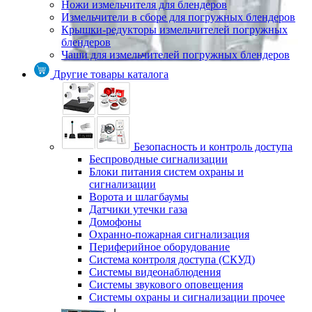
Ножи измельчителя для блендеров
Измельчители в сборе для погружных блендеров
Крышки-редукторы измельчителей погружных
блендеров
Чаши для измельчителей погружных блендеров
Другие товары каталога
Безопасность и контроль доступа
Беспроводные сигнализации
Блоки питания систем охраны и
сигнализации
Ворота и шлагбаумы
Датчики утечки газа
Домофоны
Охранно-пожарная сигнализация
Периферийное оборудование
Система контроля доступа (СКУД)
Системы видеонаблюдения
Системы звукового оповещения
Системы охраны и сигнализации прочее