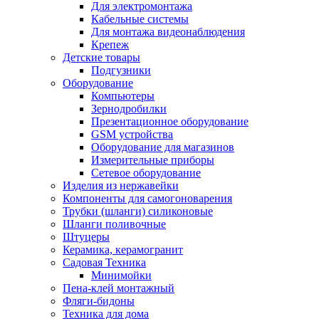
Для электромонтажа
Кабельные системы
Для монтажа видеонаблюдения
Крепеж
Детские товары
Подгузники
Оборудование
Компьютеры
Зернодробилки
Презентационное оборудование
GSM устройства
Оборудование для магазинов
Измерительные приборы
Сетевое оборудование
Изделия из нержавейки
Компоненты для самогоноварения
Трубки (шланги) силиконовые
Шланги поливочные
Штуцеры
Керамика, керамогранит
Садовая Техника
Минимойки
Пена-клей монтажный
Фляги-бидоны
Техника для дома