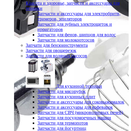
Красота и здоровье, запчасти и аксессуары для
техники
Запчасти и аксессуары для электробритв,
тримеров, эпиляторов
Запчасти для зубных электрощеток и
ирригаторов
Запчасти для фенов, щипцов для волос
Запчасти для молокоотсосов
Запчати для бензоинструмента
Запчасти для овощерезок
Запчасти для водяных насосов
Для кухонной техники
Запчасти для мясорубок
Запчасти для кухонных плит
Запчасти и аксессуары для соковыжималок
Запчасти и аксессуары для кофеварок
Запчасти для СВЧ (микроволновых печей)
Запчасти для посудомоечных машин
Запчасти для термопотов
Запчасти для йогуртниц