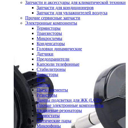
Запчасти и аксессуары для климатической техники
Запчасти для кондиционеров
Запчасти для увлажнителей воздуха
Прочие сервисные запчасти
Электронные компоненты
Термисторы
Транзисторы
Микросхемы
Конденсаторы
Головки динамические
Датчики
Предохранители
Капсюли телефонные
Стабилитроны
Варисторы
Реле
Диоды
Пьезо элементы
Резисторы
Лампы подсветки для ЖК (LCD)
Прочие электронные компоненты
Кварцевые резонаторы
Термостаты
Оптические пары
Микрофоны