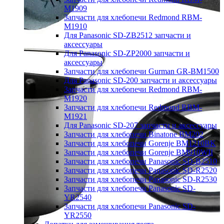
M1909
Запчасти для хлебопечи Redmond RBM-
M1910
Для Panasonic SD-ZB2512 запчасти и
аксессуары
Для Panasonic SD-ZP2000 запчасти и
аксессуары
Запчасти для хлебопечи Gurman GR-BM1500
Для Panasonic SD-200 запчасти и аксессуары
Запчасти для хлебопечи Redmond RBM-
M1920
Запчасти для хлебопечи Redmond RBM-
M1921
Для Panasonic SD-207 запчасти и аксессуары
Запчасти для хлебопечи Binatone BM202
Запчасти для хлебопечи Gorenje BM1210BK
Запчасти для хлебопечи Gorenje BM910WII
Запчасти для хлебопечи Panasonic SD-B2510
Запчасти для хлебопечи Panasonic SD-R2520
Запчасти для хлебопечи Panasonic SD-R2530
Запчасти для хлебопечи Panasonic SD-
YR2540
Запчасти для хлебопечи Panasonic SD-
YR2550