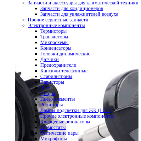
Запчасти и аксессуары для климатической техники
Запчасти для кондиционеров
Запчасти для увлажнителей воздуха
Прочие сервисные запчасти
Электронные компоненты
Термисторы
Транзисторы
Микросхемы
Конденсаторы
Головки динамические
Датчики
Предохранители
Капсюли телефонные
Стабилитроны
Варисторы
Реле
Диоды
Пьезо элементы
Резисторы
Лампы подсветки для ЖК (LCD)
Прочие электронные компоненты
Кварцевые резонаторы
Термостаты
Оптические пары
Микрофоны