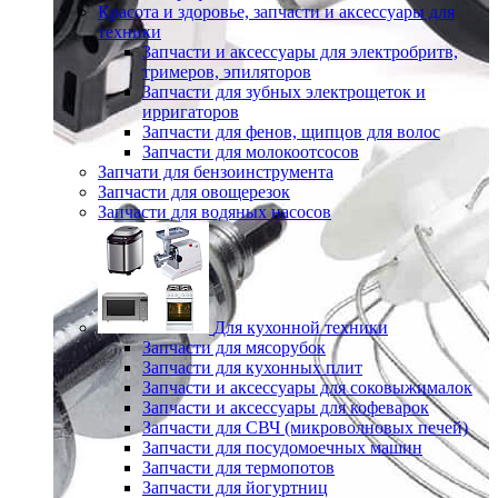
Красота и здоровье, запчасти и аксессуары для
техники
Запчасти и аксессуары для электробритв,
тримеров, эпиляторов
Запчасти для зубных электрощеток и
ирригаторов
Запчасти для фенов, щипцов для волос
Запчасти для молокоотсосов
Запчати для бензоинструмента
Запчасти для овощерезок
Запчасти для водяных насосов
Для кухонной техники
Запчасти для мясорубок
Запчасти для кухонных плит
Запчасти и аксессуары для соковыжималок
Запчасти и аксессуары для кофеварок
Запчасти для СВЧ (микроволновых печей)
Запчасти для посудомоечных машин
Запчасти для термопотов
Запчасти для йогуртниц