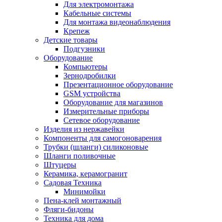
Для электромонтажа
Кабельные системы
Для монтажа видеонаблюдения
Крепеж
Детские товары
Подгузники
Оборудование
Компьютеры
Зернодробилки
Презентационное оборудование
GSM устройства
Оборудование для магазинов
Измерительные приборы
Сетевое оборудование
Изделия из нержавейки
Компоненты для самогоноварения
Трубки (шланги) силиконовые
Шланги поливочные
Штуцеры
Керамика, керамогранит
Садовая Техника
Минимойки
Пена-клей монтажный
Фляги-бидоны
Техника для дома