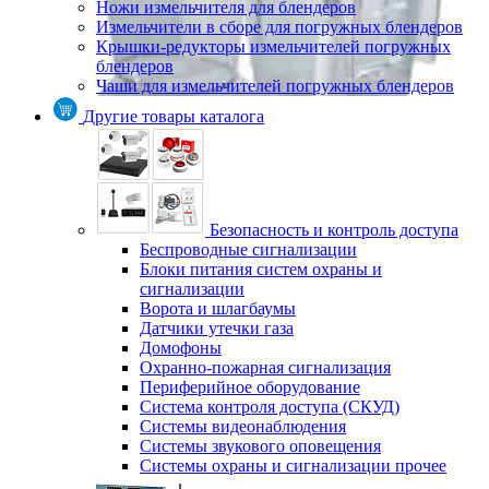
Ножи измельчителя для блендеров
Измельчители в сборе для погружных блендеров
Крышки-редукторы измельчителей погружных
блендеров
Чаши для измельчителей погружных блендеров
Другие товары каталога
Безопасность и контроль доступа
Беспроводные сигнализации
Блоки питания систем охраны и
сигнализации
Ворота и шлагбаумы
Датчики утечки газа
Домофоны
Охранно-пожарная сигнализация
Периферийное оборудование
Система контроля доступа (СКУД)
Системы видеонаблюдения
Системы звукового оповещения
Системы охраны и сигнализации прочее