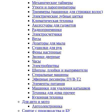
Механические таймеры
Утюги и парогенераторы
Триммеры (машинки для стрижки волос)
Электрические зубные щетки
Климатическая техника
Аксессуары для гаджетов
Радиоприемники
Электросчетчики
Весы
Дозаторы для мыла
Сушилки для рук
Фены настенные
Звонки дверные
Часы
Электробритвы
Щипцы, плойки и выпрямители
Стиральные машины
Эфирные ресиверы DVB-T2
Элементы питания
Машинки для удаления катышков
Техника для дома прочее
Кухонная техника
Для авто и мото
Автоэлектроника
Снятое с производства и БУ