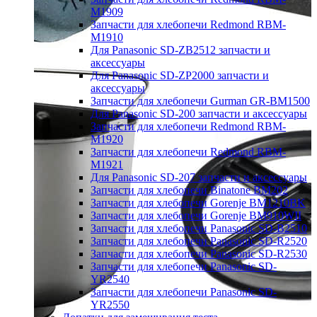
M1909
Запчасти для хлебопечи Redmond RBM-
M1910
Для Panasonic SD-ZB2512 запчасти и
аксессуары
Для Panasonic SD-ZP2000 запчасти и
аксессуары
Запчасти для хлебопечи Gurman GR-BM1500
Для Panasonic SD-200 запчасти и аксессуары
Запчасти для хлебопечи Redmond RBM-
M1920
Запчасти для хлебопечи Redmond RBM-
M1921
Для Panasonic SD-207 запчасти и аксессуары
Запчасти для хлебопечи Binatone BM202
Запчасти для хлебопечи Gorenje BM1210BK
Запчасти для хлебопечи Gorenje BM910WII
Запчасти для хлебопечи Panasonic SD-B2510
Запчасти для хлебопечи Panasonic SD-R2520
Запчасти для хлебопечи Panasonic SD-R2530
Запчасти для хлебопечи Panasonic SD-
YR2540
Запчасти для хлебопечи Panasonic SD-
YR2550