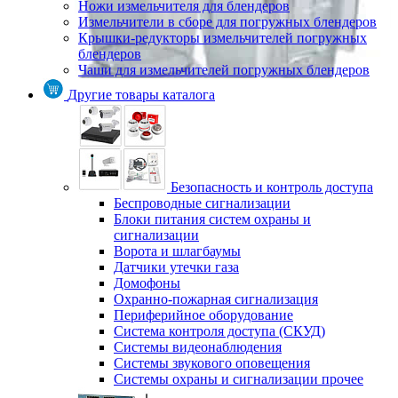
Ножи измельчителя для блендеров
Измельчители в сборе для погружных блендеров
Крышки-редукторы измельчителей погружных
блендеров
Чаши для измельчителей погружных блендеров
Другие товары каталога
Безопасность и контроль доступа
Беспроводные сигнализации
Блоки питания систем охраны и
сигнализации
Ворота и шлагбаумы
Датчики утечки газа
Домофоны
Охранно-пожарная сигнализация
Периферийное оборудование
Система контроля доступа (СКУД)
Системы видеонаблюдения
Системы звукового оповещения
Системы охраны и сигнализации прочее