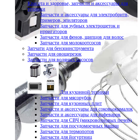
Красота и здоровье, запчасти и аксессуары для
техники
Запчасти и аксессуары для электробритв,
тримеров, эпиляторов
Запчасти для зубных электрощеток и
ирригаторов
Запчасти для фенов, щипцов для волос
Запчасти для молокоотсосов
Запчати для бензоинструмента
Запчасти для овощерезок
Запчасти для водяных насосов
Для кухонной техники
Запчасти для мясорубок
Запчасти для кухонных плит
Запчасти и аксессуары для соковыжималок
Запчасти и аксессуары для кофеварок
Запчасти для СВЧ (микроволновых печей)
Запчасти для посудомоечных машин
Запчасти для термопотов
Запчасти для йогуртниц