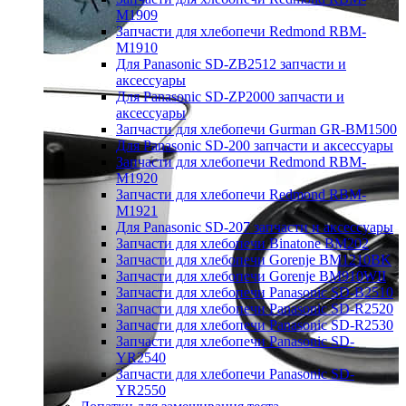
M1909
Запчасти для хлебопечи Redmond RBM-
M1910
Для Panasonic SD-ZB2512 запчасти и
аксессуары
Для Panasonic SD-ZP2000 запчасти и
аксессуары
Запчасти для хлебопечи Gurman GR-BM1500
Для Panasonic SD-200 запчасти и аксессуары
Запчасти для хлебопечи Redmond RBM-
M1920
Запчасти для хлебопечи Redmond RBM-
M1921
Для Panasonic SD-207 запчасти и аксессуары
Запчасти для хлебопечи Binatone BM202
Запчасти для хлебопечи Gorenje BM1210BK
Запчасти для хлебопечи Gorenje BM910WII
Запчасти для хлебопечи Panasonic SD-B2510
Запчасти для хлебопечи Panasonic SD-R2520
Запчасти для хлебопечи Panasonic SD-R2530
Запчасти для хлебопечи Panasonic SD-
YR2540
Запчасти для хлебопечи Panasonic SD-
YR2550