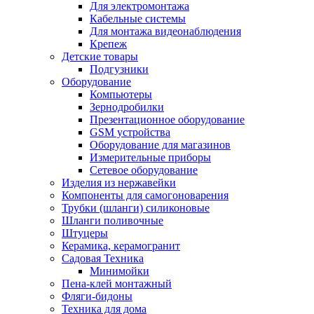
Для электромонтажа
Кабельные системы
Для монтажа видеонаблюдения
Крепеж
Детские товары
Подгузники
Оборудование
Компьютеры
Зернодробилки
Презентационное оборудование
GSM устройства
Оборудование для магазинов
Измерительные приборы
Сетевое оборудование
Изделия из нержавейки
Компоненты для самогоноварения
Трубки (шланги) силиконовые
Шланги поливочные
Штуцеры
Керамика, керамогранит
Садовая Техника
Минимойки
Пена-клей монтажный
Фляги-бидоны
Техника для дома