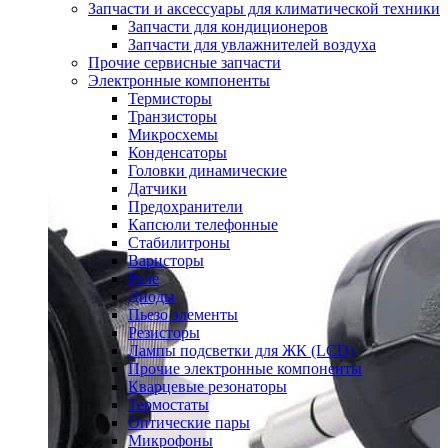
Запчасти и аксессуары для климатической техники
Запчасти для кондиционеров
Запчасти для увлажнителей воздуха
Прочие сервисные запчасти
Электронные компоненты
Термисторы
Транзисторы
Микросхемы
Конденсаторы
Головки динамические
Датчики
Предохранители
Капсюли телефонные
Стабилитроны
Варисторы
Реле
Диоды
Пьезо элементы
Резисторы
Лампы подсветки для ЖК (LCD)
Прочие электронные компоненты
Кварцевые резонаторы
Термостаты
Оптические пары
Микрофоны