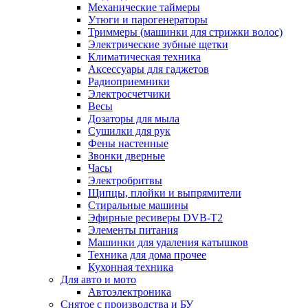
Механические таймеры
Утюги и парогенераторы
Триммеры (машинки для стрижки волос)
Электрические зубные щетки
Климатическая техника
Аксессуары для гаджетов
Радиоприемники
Электросчетчики
Весы
Дозаторы для мыла
Сушилки для рук
Фены настенные
Звонки дверные
Часы
Электробритвы
Щипцы, плойки и выпрямители
Стиральные машины
Эфирные ресиверы DVB-T2
Элементы питания
Машинки для удаления катышков
Техника для дома прочее
Кухонная техника
Для авто и мото
Автоэлектроника
Снятое с производства и БУ