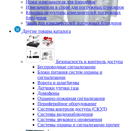
Ножи измельчителя для блендеров
Измельчители в сборе для погружных блендеров
Крышки-редукторы измельчителей погружных
блендеров
Чаши для измельчителей погружных блендеров
Другие товары каталога
Безопасность и контроль доступа
Беспроводные сигнализации
Блоки питания систем охраны и
сигнализации
Ворота и шлагбаумы
Датчики утечки газа
Домофоны
Охранно-пожарная сигнализация
Периферийное оборудование
Система контроля доступа (СКУД)
Системы видеонаблюдения
Системы звукового оповещения
Системы охраны и сигнализации прочее