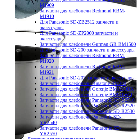
M1909
Запчасти для хлебопечи Redmond RBM-
M1910
Для Panasonic SD-ZB2512 запчасти и
аксессуары
Для Panasonic SD-ZP2000 запчасти и
аксессуары
Запчасти для хлебопечи Gurman GR-BM1500
Для Panasonic SD-200 запчасти и аксессуары
Запчасти для хлебопечи Redmond RBM-
M1920
Запчасти для хлебопечи Redmond RBM-
M1921
Для Panasonic SD-207 запчасти и аксессуары
Запчасти для хлебопечи Binatone BM202
Запчасти для хлебопечи Gorenje BM1210BK
Запчасти для хлебопечи Gorenje BM910WII
Запчасти для хлебопечи Panasonic SD-B2510
Запчасти для хлебопечи Panasonic SD-R2520
Запчасти для хлебопечи Panasonic SD-R2530
Запчасти для хлебопечи Panasonic SD-
YR2540
Запчасти для хлебопечи Panasonic SD-
YR2550