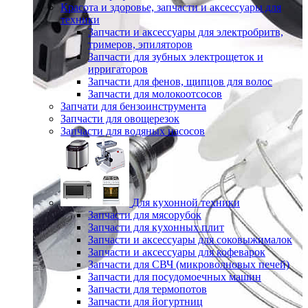
Красота и здоровье, запчасти и аксессуары для
техники
Запчасти и аксессуары для электробритв,
тримеров, эпиляторов
Запчасти для зубных электрощеток и
ирригаторов
Запчасти для фенов, щипцов для волос
Запчасти для молокоотсосов
Запчати для бензоинструмента
Запчасти для овощерезок
Запчасти для водяных насосов
Для кухонной техники
Запчасти для мясорубок
Запчасти для кухонных плит
Запчасти и аксессуары для соковыжималок
Запчасти и аксессуары для кофеварок
Запчасти для СВЧ (микроволновых печей)
Запчасти для посудомоечных машин
Запчасти для термопотов
Запчасти для йогуртниц