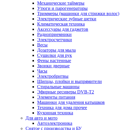
Механические таймеры
Утюги и парогенераторы
Триммеры (машинки для стрижки волос)
Электрические зубные щетки
Климатическая техника
Аксессуары для гаджетов
Радиоприемники
Электросчетчики
Весы
Дозаторы для мыла
Сушилки для рук
Фены настенные
Звонки дверные
Часы
Электробритвы
Щипцы, плойки и выпрямители
Стиральные машины
Эфирные ресиверы DVB-T2
Элементы питания
Машинки для удаления катышков
Техника для дома прочее
Кухонная техника
Для авто и мото
Автоэлектроника
Снятое с производства и БУ