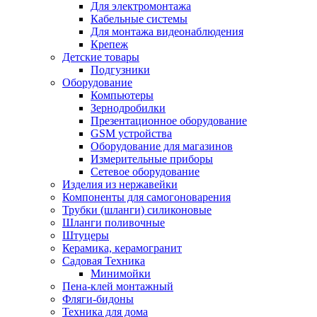
Для электромонтажа
Кабельные системы
Для монтажа видеонаблюдения
Крепеж
Детские товары
Подгузники
Оборудование
Компьютеры
Зернодробилки
Презентационное оборудование
GSM устройства
Оборудование для магазинов
Измерительные приборы
Сетевое оборудование
Изделия из нержавейки
Компоненты для самогоноварения
Трубки (шланги) силиконовые
Шланги поливочные
Штуцеры
Керамика, керамогранит
Садовая Техника
Минимойки
Пена-клей монтажный
Фляги-бидоны
Техника для дома