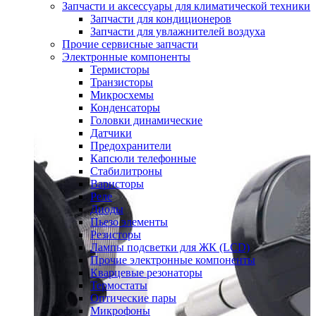
Запчасти и аксессуары для климатической техники
Запчасти для кондиционеров
Запчасти для увлажнителей воздуха
Прочие сервисные запчасти
Электронные компоненты
Термисторы
Транзисторы
Микросхемы
Конденсаторы
Головки динамические
Датчики
Предохранители
Капсюли телефонные
Стабилитроны
Варисторы
Реле
Диоды
Пьезо элементы
Резисторы
Лампы подсветки для ЖК (LCD)
Прочие электронные компоненты
Кварцевые резонаторы
Термостаты
Оптические пары
Микрофоны