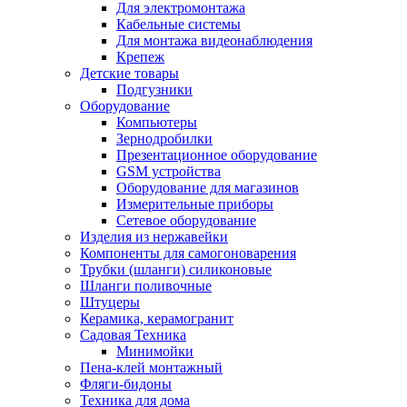
Для электромонтажа
Кабельные системы
Для монтажа видеонаблюдения
Крепеж
Детские товары
Подгузники
Оборудование
Компьютеры
Зернодробилки
Презентационное оборудование
GSM устройства
Оборудование для магазинов
Измерительные приборы
Сетевое оборудование
Изделия из нержавейки
Компоненты для самогоноварения
Трубки (шланги) силиконовые
Шланги поливочные
Штуцеры
Керамика, керамогранит
Садовая Техника
Минимойки
Пена-клей монтажный
Фляги-бидоны
Техника для дома