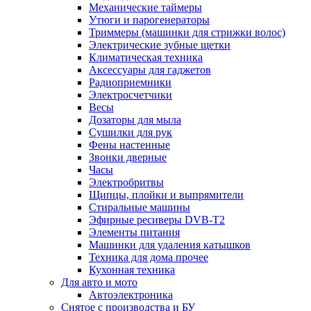
Механические таймеры
Утюги и парогенераторы
Триммеры (машинки для стрижки волос)
Электрические зубные щетки
Климатическая техника
Аксессуары для гаджетов
Радиоприемники
Электросчетчики
Весы
Дозаторы для мыла
Сушилки для рук
Фены настенные
Звонки дверные
Часы
Электробритвы
Щипцы, плойки и выпрямители
Стиральные машины
Эфирные ресиверы DVB-T2
Элементы питания
Машинки для удаления катышков
Техника для дома прочее
Кухонная техника
Для авто и мото
Автоэлектроника
Снятое с производства и БУ