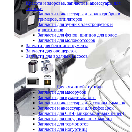
Красота и здоровье, запчасти и аксессуары для
техники
Запчасти и аксессуары для электробритв,
тримеров, эпиляторов
Запчасти для зубных электрощеток и
ирригаторов
Запчасти для фенов, щипцов для волос
Запчасти для молокоотсосов
Запчати для бензоинструмента
Запчасти для овощерезок
Запчасти для водяных насосов
Для кухонной техники
Запчасти для мясорубок
Запчасти для кухонных плит
Запчасти и аксессуары для соковыжималок
Запчасти и аксессуары для кофеварок
Запчасти для СВЧ (микроволновых печей)
Запчасти для посудомоечных машин
Запчасти для термопотов
Запчасти для йогуртниц