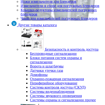
Ножи измельчителя для блендеров
Измельчители в сборе для погружных блендеров
Крышки-редукторы измельчителей погружных
блендеров
Чаши для измельчителей погружных блендеров
Другие товары каталога
Безопасность и контроль доступа
Беспроводные сигнализации
Блоки питания систем охраны и
сигнализации
Ворота и шлагбаумы
Датчики утечки газа
Домофоны
Охранно-пожарная сигнализация
Периферийное оборудование
Система контроля доступа (СКУД)
Системы видеонаблюдения
Системы звукового оповещения
Системы охраны и сигнализации прочее