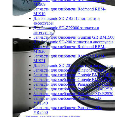
M1909
Запчасти для хлебопечи Redmond RBM-
M1910
Для Panasonic SD-ZB2512 запчасти и
аксессуары
Для Panasonic SD-ZP2000 запчасти и
аксессуары
Запчасти для хлебопечи Gurman GR-BM1500
Для Panasonic SD-200 запчасти и аксессуары
Запчасти для хлебопечи Redmond RBM-
M1920
Запчасти для хлебопечи Redmond RBM-
M1921
Для Panasonic SD-207 запчасти и аксессуары
Запчасти для хлебопечи Binatone BM202
Запчасти для хлебопечи Gorenje BM1210BK
Запчасти для хлебопечи Gorenje BM910WII
Запчасти для хлебопечи Panasonic SD-B2510
Запчасти для хлебопечи Panasonic SD-R2520
Запчасти для хлебопечи Panasonic SD-R2530
Запчасти для хлебопечи Panasonic SD-
YR2540
Запчасти для хлебопечи Panasonic SD-
YR2550