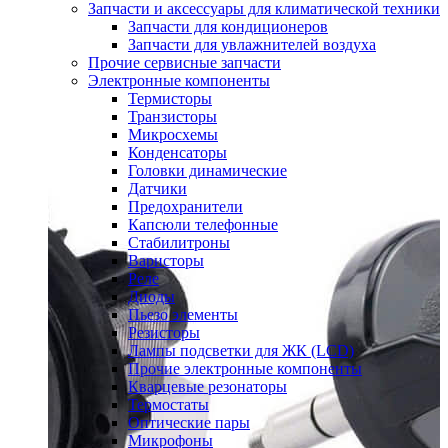
Запчасти и аксессуары для климатической техники
Запчасти для кондиционеров
Запчасти для увлажнителей воздуха
Прочие сервисные запчасти
Электронные компоненты
Термисторы
Транзисторы
Микросхемы
Конденсаторы
Головки динамические
Датчики
Предохранители
Капсюли телефонные
Стабилитроны
Варисторы
Реле
Диоды
Пьезо элементы
Резисторы
Лампы подсветки для ЖК (LCD)
Прочие электронные компоненты
Кварцевые резонаторы
Термостаты
Оптические пары
Микрофоны