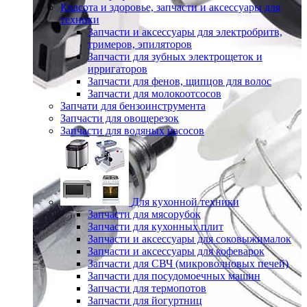
Красота и здоровье, запчасти и аксессуары для
техники
Запчасти и аксессуары для электробритв,
тримеров, эпиляторов
Запчасти для зубных электрощеток и
ирригаторов
Запчасти для фенов, щипцов для волос
Запчасти для молокоотсосов
Запчати для бензоинструмента
Запчасти для овощерезок
Запчасти для водяных насосов
Для кухонной техники
Запчасти для мясорубок
Запчасти для кухонных плит
Запчасти и аксессуары для соковыжималок
Запчасти и аксессуары для кофеварок
Запчасти для СВЧ (микроволновых печей)
Запчасти для посудомоечных машин
Запчасти для термопотов
Запчасти для йогуртниц