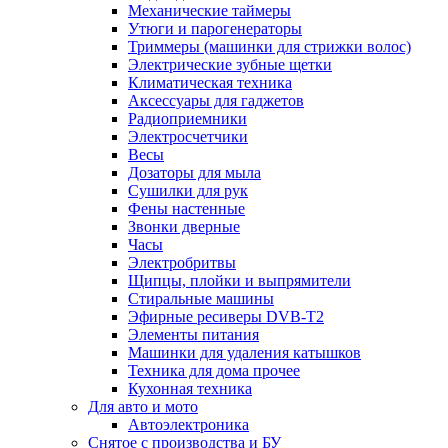
Механические таймеры
Утюги и парогенераторы
Триммеры (машинки для стрижки волос)
Электрические зубные щетки
Климатическая техника
Аксессуары для гаджетов
Радиоприемники
Электросчетчики
Весы
Дозаторы для мыла
Сушилки для рук
Фены настенные
Звонки дверные
Часы
Электробритвы
Щипцы, плойки и выпрямители
Стиральные машины
Эфирные ресиверы DVB-T2
Элементы питания
Машинки для удаления катышков
Техника для дома прочее
Кухонная техника
Для авто и мото
Автоэлектроника
Снятое с производства и БУ