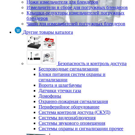
Ножи измельчителя для блендеров
Измельчители в сборе для погружных блендеров
Крышки-редукторы измельчителей погружных
блендеров
Чаши для измельчителей погружных блендеров
Другие товары каталога
Безопасность и контроль доступа
Беспроводные сигнализации
Блоки питания систем охраны и
сигнализации
Ворота и шлагбаумы
Датчики утечки газа
Домофоны
Охранно-пожарная сигнализация
Периферийное оборудование
Система контроля доступа (СКУД)
Системы видеонаблюдения
Системы звукового оповещения
Системы охраны и сигнализации прочее