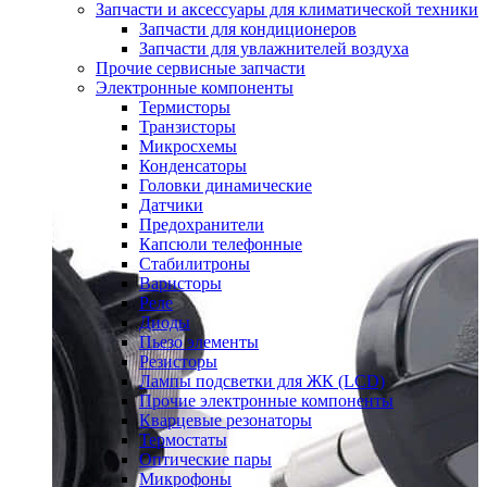
Запчасти и аксессуары для климатической техники
Запчасти для кондиционеров
Запчасти для увлажнителей воздуха
Прочие сервисные запчасти
Электронные компоненты
Термисторы
Транзисторы
Микросхемы
Конденсаторы
Головки динамические
Датчики
Предохранители
Капсюли телефонные
Стабилитроны
Варисторы
Реле
Диоды
Пьезо элементы
Резисторы
Лампы подсветки для ЖК (LCD)
Прочие электронные компоненты
Кварцевые резонаторы
Термостаты
Оптические пары
Микрофоны