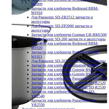
M1909
Запчасти для хлебопечи Redmond RBM-
M1910
Для Panasonic SD-ZB2512 запчасти и
аксессуары
Для Panasonic SD-ZP2000 запчасти и
аксессуары
Запчасти для хлебопечи Gurman GR-BM1500
Для Panasonic SD-200 запчасти и аксессуары
Запчасти для хлебопечи Redmond RBM-
M1920
Запчасти для хлебопечи Redmond RBM-
M1921
Для Panasonic SD-207 запчасти и аксессуары
Запчасти для хлебопечи Binatone BM202
Запчасти для хлебопечи Gorenje BM1210BK
Запчасти для хлебопечи Gorenje BM910WII
Запчасти для хлебопечи Panasonic SD-B2510
Запчасти для хлебопечи Panasonic SD-R2520
Запчасти для хлебопечи Panasonic SD-R2530
Запчасти для хлебопечи Panasonic SD-
YR2540
Запчасти для хлебопечи Panasonic SD-
YR2550