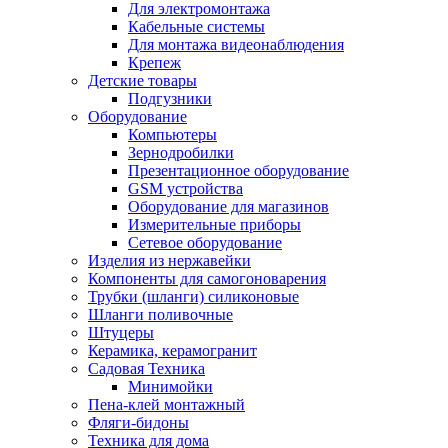
Для электромонтажа
Кабельные системы
Для монтажа видеонаблюдения
Крепеж
Детские товары
Подгузники
Оборудование
Компьютеры
Зернодробилки
Презентационное оборудование
GSM устройства
Оборудование для магазинов
Измерительные приборы
Сетевое оборудование
Изделия из нержавейки
Компоненты для самогоноварения
Трубки (шланги) силиконовые
Шланги поливочные
Штуцеры
Керамика, керамогранит
Садовая Техника
Минимойки
Пена-клей монтажный
Фляги-бидоны
Техника для дома